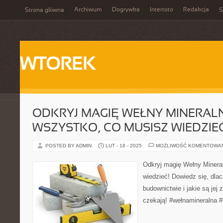
Archiwum
Dogrywka
Intertoto
Redakcja
Strona główna
S
WTOREK
ODKRYJ MAGIĘ WEŁNY MINERALN
WSZYSTKO, CO MUSISZ WIEDZIE
POSTED BY ADMIN
LUT - 18 - 2025
MOŻLIWOŚĆ KOMENTOWA
Odkryj magię Wełny Minera
wiedzieć! Dowiedz się, dlac
budownictwie i jakie są jej 
czekają! #wełnamineralna 