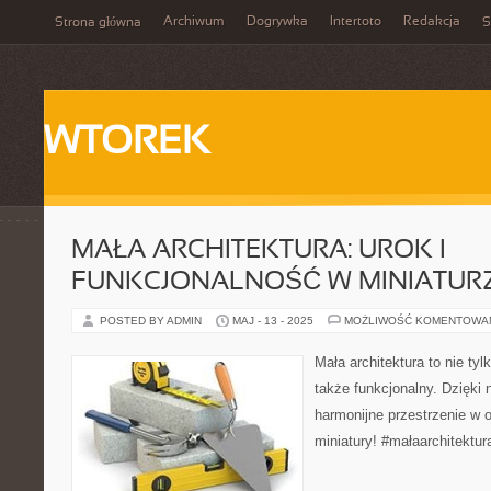
Archiwum
Dogrywka
Intertoto
Redakcja
Strona główna
S
WTOREK
MAŁA ARCHITEKTURA: UROK I
FUNKCJONALNOŚĆ W MINIATUR
POSTED BY ADMIN
MAJ - 13 - 2025
MOŻLIWOŚĆ KOMENTOWA
Mała architektura to nie tyl
także funkcjonalny. Dzięki
harmonijne przestrzenie w o
miniatury! #małaarchitektur