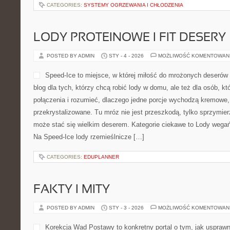
CATEGORIES:
SYSTEMY OGRZEWANIA I CHŁODZENIA
LODY PROTEINOWE I FIT DESERY
POSTED BY ADMIN
STY - 4 - 2026
MOŻLIWOŚĆ KOMENTOWAN
Speed-Ice to miejsce, w której miłość do mrożonych deserów 
blog dla tych, którzy chcą robić lody w domu, ale też dla osób, k
połączenia i rozumieć, dlaczego jedne porcje wychodzą kremowe,
przekrystalizowane. Tu mróz nie jest przeszkodą, tylko sprzymi
może stać się wielkim deserem. Kategorie ciekawe to Lody wegańs
Na Speed-Ice lody rzemieślnicze […]
CATEGORIES:
EDUPLANNER
FAKTY I MITY
POSTED BY ADMIN
STY - 3 - 2026
MOŻLIWOŚĆ KOMENTOWAN
Korekcja Wad Postawy to konkretny portal o tym, jak usprawn