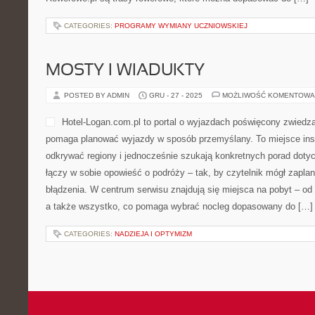
CATEGORIES:
PROGRAMY WYMIANY UCZNIOWSKIEJ
MOSTY I WIADUKTY
POSTED BY ADMIN
GRU - 27 - 2025
MOŻLIWOŚĆ KOMENTOWA
Hotel-Logan.com.pl to portal o wyjazdach poświęcony zwiedza
pomaga planować wyjazdy w sposób przemyślany. To miejsce inspi
odkrywać regiony i jednocześnie szukają konkretnych porad doty
łączy w sobie opowieść o podróży – tak, by czytelnik mógł zapl
błądzenia. W centrum serwisu znajdują się miejsca na pobyt – o
a także wszystko, co pomaga wybrać nocleg dopasowany do […]
CATEGORIES:
NADZIEJA I OPTYMIZM