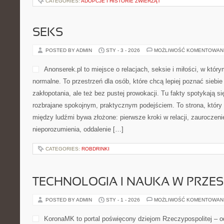
CATEGORIES:
ADOPCJE I HISTORIE ZWIERZĄT
SEKS
POSTED BY ADMIN
STY - 3 - 2026
MOŻLIWOŚĆ KOMENTOWAN
Anonserek.pl to miejsce o relacjach, seksie i miłości, w który
normalne. To przestrzeń dla osób, które chcą lepiej poznać siebie
zakłopotania, ale też bez pustej prowokacji. Tu fakty spotykają si
rozbrajane spokojnym, praktycznym podejściem. To strona, który
między ludźmi bywa złożone: pierwsze kroki w relacji, zauroczeni
nieporozumienia, oddalenie […]
CATEGORIES:
ROBDRINKI
TECHNOLOGIA I NAUKA W PRZES
POSTED BY ADMIN
STY - 1 - 2026
MOŻLIWOŚĆ KOMENTOWAN
KoronaMK to portal poświęcony dziejom Rzeczypospolitej – 