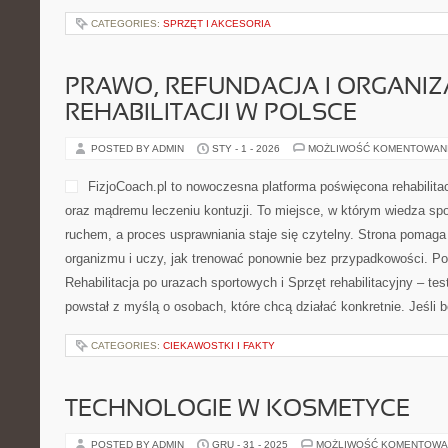
CATEGORIES:
SPRZĘT I AKCESORIA
PRAWO, REFUNDACJA I ORGANIZ
REHABILITACJI W POLSCE
POSTED BY ADMIN
STY - 1 - 2026
MOŻLIWOŚĆ KOMENTOWAN
FizjoCoach.pl to nowoczesna platforma poświęcona rehabilitac
oraz mądremu leczeniu kontuzji. To miejsce, w którym wiedza sp
ruchem, a proces usprawniania staje się czytelny. Strona pomag
organizmu i uczy, jak trenować ponownie bez przypadkowości. Po
Rehabilitacja po urazach sportowych i Sprzęt rehabilitacyjny – tes
powstał z myślą o osobach, które chcą działać konkretnie. Jeśli bo
CATEGORIES:
CIEKAWOSTKI I FAKTY
TECHNOLOGIE W KOSMETYCE
POSTED BY ADMIN
GRU - 31 - 2025
MOŻLIWOŚĆ KOMENTOWA