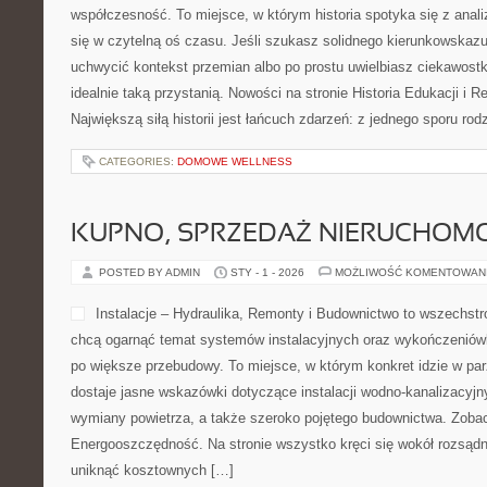
współczesność. To miejsce, w którym historia spotyka się z anali
się w czytelną oś czasu. Jeśli szukasz solidnego kierunkowskazu
uchwycić kontekst przemian albo po prostu uwielbiasz ciekawos
idealnie taką przystanią. Nowości na stronie Historia Edukacji i R
Największą siłą historii jest łańcuch zdarzeń: z jednego sporu rod
CATEGORIES:
DOMOWE WELLNESS
KUPNO, SPRZEDAŻ NIERUCHOM
POSTED BY ADMIN
STY - 1 - 2026
MOŻLIWOŚĆ KOMENTOWAN
Instalacje – Hydraulika, Remonty i Budownictwo to wszechstro
chcą ogarnąć temat systemów instalacyjnych oraz wykończeniówki
po większe przebudowy. To miejsce, w którym konkret idzie w par
dostaje jasne wskazówki dotyczące instalacji wodno-kanalizacy
wymiany powietrza, a także szeroko pojętego budownictwa. Zobac
Energooszczędność. Na stronie wszystko kręci się wokół rozsądn
uniknąć kosztownych […]