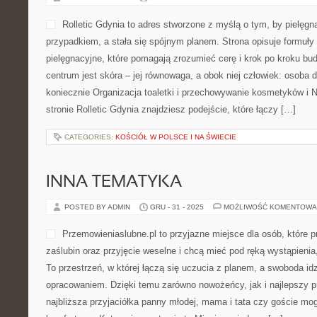
Rolletic Gdynia to adres stworzone z myślą o tym, by pielęgn
przypadkiem, a stała się spójnym planem. Strona opisuje formuły
pielęgnacyjne, które pomagają zrozumieć cerę i krok po kroku b
centrum jest skóra – jej równowaga, a obok niej człowiek: osoba 
koniecznie Organizacja toaletki i przechowywanie kosmetyków i
stronie Rolletic Gdynia znajdziesz podejście, które łączy […]
CATEGORIES:
KOŚCIÓŁ W POLSCE I NA ŚWIECIE
INNA TEMATYKA
POSTED BY ADMIN
GRU - 31 - 2025
MOŻLIWOŚĆ KOMENTOWA
Przemowieniaslubne.pl to przyjazne miejsce dla osób, które 
zaślubin oraz przyjęcie weselne i chcą mieć pod ręką wystąpienia
To przestrzeń, w której łączą się uczucia z planem, a swoboda id
opracowaniem. Dzięki temu zarówno nowożeńcy, jak i najlepszy p
najbliższa przyjaciółka panny młodej, mama i tata czy goście mog