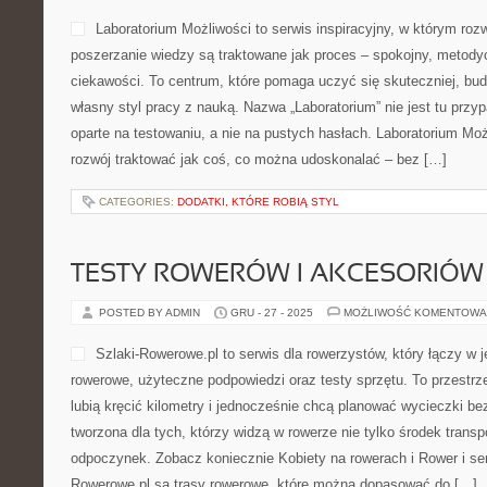
Laboratorium Możliwości to serwis inspiracyjny, w którym rozw
poszerzanie wiedzy są traktowane jak proces – spokojny, metody
ciekawości. To centrum, które pomaga uczyć się skuteczniej, bud
własny styl pracy z nauką. Nazwa „Laboratorium” nie jest tu przy
oparte na testowaniu, a nie na pustych hasłach. Laboratorium Mo
rozwój traktować jak coś, co można udoskonalać – bez […]
CATEGORIES:
DODATKI, KTÓRE ROBIĄ STYL
TESTY ROWERÓW I AKCESORIÓW
POSTED BY ADMIN
GRU - 27 - 2025
MOŻLIWOŚĆ KOMENTOWA
Szlaki-Rowerowe.pl to serwis dla rowerzystów, który łączy w 
rowerowe, użyteczne podpowiedzi oraz testy sprzętu. To przestrzeń
lubią kręcić kilometry i jednocześnie chcą planować wycieczki be
tworzona dla tych, którzy widzą w rowerze nie tylko środek transp
odpoczynek. Zobacz koniecznie Kobiety na rowerach i Rower i se
Rowerowe.pl są trasy rowerowe, które można dopasować do […]