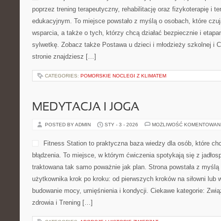
poprzez trening terapeutyczny, rehabilitację oraz fizykoterapię i t
edukacyjnym. To miejsce powstało z myślą o osobach, które czuj
wsparcia, a także o tych, którzy chcą działać bezpiecznie i etapa
sylwetkę. Zobacz także Postawa u dzieci i młodzieży szkolnej i C
stronie znajdziesz […]
CATEGORIES:
POMORSKIE NOCLEGI Z KLIMATEM
MEDYTACJA I JOGA
POSTED BY ADMIN
STY - 3 - 2026
MOŻLIWOŚĆ KOMENTOWAN
Fitness Station to praktyczna baza wiedzy dla osób, które ch
błądzenia. To miejsce, w którym ćwiczenia spotykają się z jadłos
traktowana tak samo poważnie jak plan. Strona powstała z myślą
użytkownika krok po kroku: od pierwszych kroków na siłowni lub
budowanie mocy, umięśnienia i kondycji. Ciekawe kategorie: Zwią
zdrowia i Trening […]