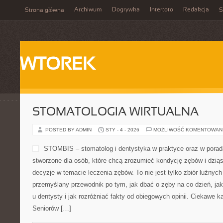
Archiwum
Dogrywka
Intertoto
Redakcja
Strona główna
S
WTOREK
STOMATOLOGIA WIRTUALNA
POSTED BY ADMIN
STY - 4 - 2026
MOŻLIWOŚĆ KOMENTOWAN
STOMBIS – stomatolog i dentystyka w praktyce oraz w porad
stworzone dla osób, które chcą zrozumieć kondycję zębów i dzią
decyzje w temacie leczenia zębów. To nie jest tylko zbiór luźnyc
przemyślany przewodnik po tym, jak dbać o zęby na co dzień, jak
u dentysty i jak rozróżniać fakty od obiegowych opinii. Ciekawe k
Seniorów […]