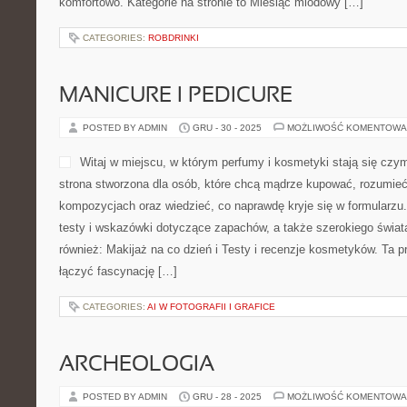
komfortowo. Kategorie na stronie to Miesiąc miodowy […]
CATEGORIES:
ROBDRINKI
MANICURE I PEDICURE
POSTED BY ADMIN
GRU - 30 - 2025
MOŻLIWOŚĆ KOMENTOWA
Witaj w miejscu, w którym perfumy i kosmetyki stają się czymś
strona stworzona dla osób, które chcą mądrze kupować, rozumie
kompozycjach oraz wiedzieć, co naprawdę kryje się w formularzu.
testy i wskazówki dotyczące zapachów, a także szerokiego świata
również: Makijaż na co dzień i Testy i recenzje kosmetyków. Ta p
łączyć fascynację […]
CATEGORIES:
AI W FOTOGRAFII I GRAFICE
ARCHEOLOGIA
POSTED BY ADMIN
GRU - 28 - 2025
MOŻLIWOŚĆ KOMENTOWA