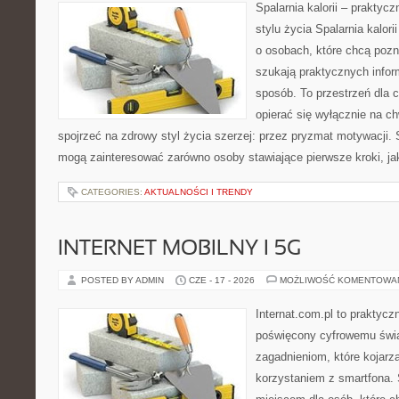
Spalarnia kalorii – prakty
stylu życia Spalarnia kalor
o osobach, które chcą pozna
szukają praktycznych infor
sposób. To przestrzeń dla c
opierać się wyłącznie na c
spojrzeć na zdrowy styl życia szerzej: przez pryzmat motywacji. 
mogą zainteresować zarówno osoby stawiające pierwsze kroki, jak
CATEGORIES:
AKTUALNOŚCI I TRENDY
INTERNET MOBILNY I 5G
POSTED BY ADMIN
CZE - 17 - 2026
MOŻLIWOŚĆ KOMENTOWA
Internat.com.pl to praktyc
poświęcony cyfrowemu świ
zagadnieniom, które kojarz
korzystaniem z smartfona.