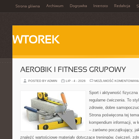
Archiwum
Dogrywka
Intertoto
Redakcja
Strona główna
S
WTOREK
AEROBIK I FITNESS GRUPOWY
POSTED BY ADMIN
LIP - 4 - 2026
MOŻLIWOŚĆ KOMENTOWAN
Sport i aktywność fizyczna 
regularne ćwiczenia. To sty
zdrowie, dobre samopoczuci
Strona poświęcona tej tem
kompendium informacji, w k
– zarówno początkujący, j
znaleźć wartościowe materiały dotyczące treningów, ćwiczeń, zdr