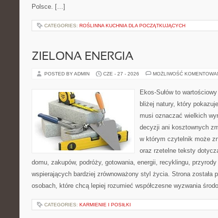
Polsce. […]
CATEGORIES:
ROŚLINNA KUCHNIA DLA POCZĄTKUJĄCYCH
ZIELONA ENERGIA
POSTED BY ADMIN
CZE - 27 - 2026
MOŻLIWOŚĆ KOMENTOWA
Ekos-Sułów to wartościowy 
bliżej natury, który pokazuj
musi oznaczać wielkich wy
decyzji ani kosztownych zm
w którym czytelnik może z
oraz rzetelne teksty dotyc
domu, zakupów, podróży, gotowania, energii, recyklingu, przyrod
wspierających bardziej zrównoważony styl życia. Strona została
osobach, które chcą lepiej rozumieć współczesne wyzwania środ
CATEGORIES:
KARMIENIE I POSIŁKI