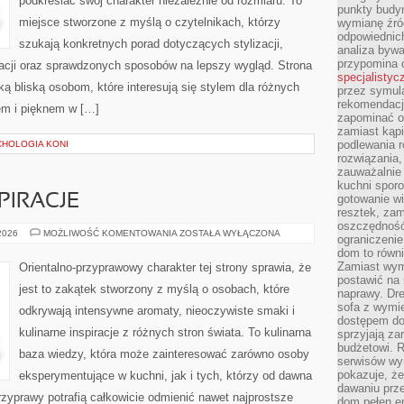
podkreślać swój charakter niezależnie od rozmiaru. To
punkty budyn
miejsce stworzone z myślą o czytelnikach, którzy
wymianę źró
odpowiednic
szukają konkretnych porad dotyczących stylizacji,
analiza bywa
przypomina 
racji oraz sprawdzonych sposobów na lepszy wygląd. Strona
specjalistyc
ą bliską osobom, które interesują się stylem dla różnych
przez symula
rekomendacj
em i pięknem w […]
zapominać o 
zamiast kąpi
podlewania r
CHOLOGIA KONI
rozwiązania,
zauważalnie
kuchni sporo
PIRACJE
gotowanie wi
resztek, zam
oszczędność 
ZAPACHOWE
 2026
MOŻLIWOŚĆ KOMENTOWANIA
ZOSTAŁA WYŁĄCZONA
ograniczeni
INSPIRACJE
dom to równ
Zamiast wym
Orientalno-przyprawowy charakter tej strony sprawia, że
postawić na 
jest to zakątek stworzony z myślą o osobach, które
naprawy. Dre
sofa z wymi
odkrywają intensywne aromaty, nieoczywiste smaki i
dostępem do
kulinarne inspiracje z różnych stron świata. To kulinarna
sprzyjają z
budżetowi. 
baza wiedzy, która może zainteresować zarówno osoby
serwisów wym
pokazuje, że
eksperymentujące w kuchni, jak i tych, którzy od dawna
dawaniu prz
zyprawy potrafią całkowicie odmienić nawet najprostsze
dom pełen en