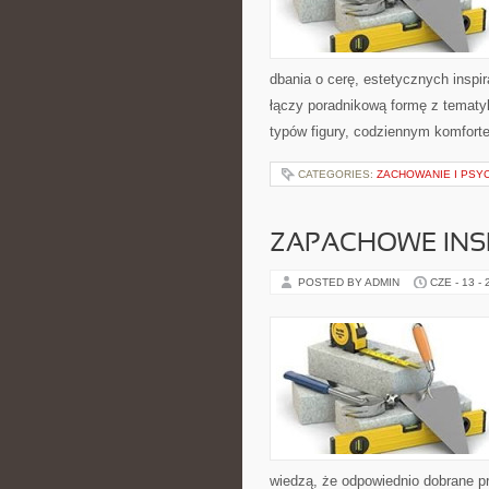
dbania o cerę, estetycznych inspi
łączy poradnikową formę z tematyk
typów figury, codziennym komfort
CATEGORIES:
ZACHOWANIE I PSY
ZAPACHOWE INS
POSTED BY ADMIN
CZE - 13 -
wiedzą, że odpowiednio dobrane pr