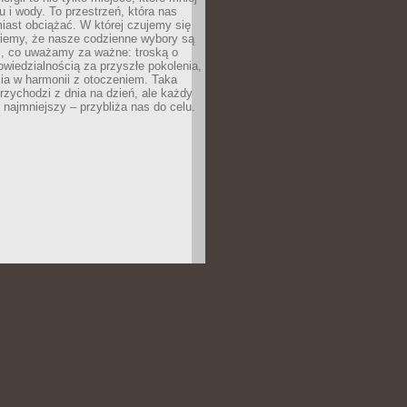
 i wody. To przestrzeń, która nas
iast obciążać. W której czujemy się
wiemy, że nasze codzienne wybory są
m, co uważamy za ważne: troską o
owiedzialnością za przyszłe pokolenia,
ia w harmonii z otoczeniem. Taka
rzychodzi z dnia na dzień, ale każdy
 najmniejszy – przybliża nas do celu.