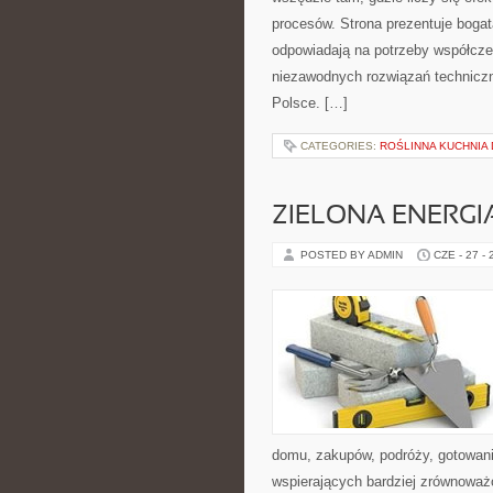
procesów. Strona prezentuje bogatą
odpowiadają na potrzeby współcze
niezawodnych rozwiązań techniczn
Polsce. […]
CATEGORIES:
ROŚLINNA KUCHNIA
ZIELONA ENERGI
POSTED BY ADMIN
CZE - 27 -
domu, zakupów, podróży, gotowania
wspierających bardziej zrównoważo