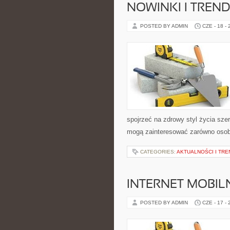
NOWINKI I TREN
POSTED BY ADMIN
CZE - 18 -
spojrzeć na zdrowy styl życia sze
mogą zainteresować zarówno osoby 
CATEGORIES:
AKTUALNOŚCI I TRE
INTERNET MOBILN
POSTED BY ADMIN
CZE - 17 -