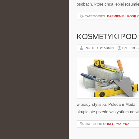
osobach, które chcą lepiej rozum
CATEGORIES:
KARMIENIE I POSIŁK
KOSMETYKI POD
POSTED BY ADMIN
CZE - 19 -
w pracy stylistki. Polecam Moda i 
skupia się przede wszystkim na wi
CATEGORIES:
INFORMATYKA