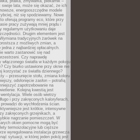
ówka, pralka, zmywarka, piekarnik –
uż swoje lata, może się okazać, że ich
nowsze, energooszczędne modele
zybciej, niż się spodziewamy. Nowe
to oferują programy eco, które przy
sie pracy zużywają mniej prądu i
y regularnym użytkowaniu daje
zczędności. Drugim elementem jest
. Wymiana tradycyjnych żarówek na
prostsza z możliwych zmian, a
 jedna z najbardziej opłacalnych.
e warto zastanowić się nad
przestrzeni. Czy naprawdę
y włączonego światła w każdym pokoju
? Czy biurko ustawione przy oknie nie
ej korzystać ze światła dziennego?
ty – przesunięcie stołu, zmiana koloru
iejszy, odsłonięcie zasłon – potrafią
niejszyć zapotrzebowanie na
ietlenie. Kolejną kwestią jest
 wentylacja. Wiele osób wietrzy
ługo i przy zakręconych kaloryferach,
 prowadzi do wychłodzenia ścian.
ktywniejsze jest krótkie, intensywne
rzy zakręconych grzejnikach, a
zybkie nagrzanie pomieszczeń. W
tarych okien pomocne mogą być
olety termoizolacyjne lub cięższe
rze wyregulowana instalacja grzewcza
nąć sytuacji, w której jeden pokój jest