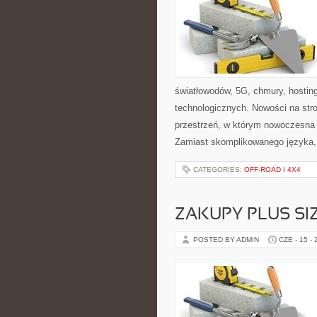
światłowodów, 5G, chmury, hosti
technologicznych. Nowości na stron
przestrzeń, w którym nowoczesna
Zamiast skomplikowanego języka,
CATEGORIES:
OFF-ROAD I 4X4
ZAKUPY PLUS SI
POSTED BY ADMIN
CZE - 15 -