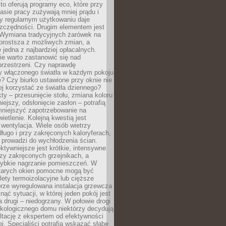
to oferują programy eco, które przy
sie pracy zużywają mniej prądu i
y regularnym użytkowaniu daje
zczędności. Drugim elementem jest
. Wymiana tradycyjnych żarówek na
prostsza z możliwych zmian, a
 jedna z najbardziej opłacalnych.
e warto zastanowić się nad
przestrzeni. Czy naprawdę
y włączonego światła w każdym pokoju
? Czy biurko ustawione przy oknie nie
ej korzystać ze światła dziennego?
ty – przesunięcie stołu, zmiana koloru
iejszy, odsłonięcie zasłon – potrafią
niejszyć zapotrzebowanie na
ietlenie. Kolejną kwestią jest
 wentylacja. Wiele osób wietrzy
ługo i przy zakręconych kaloryferach,
 prowadzi do wychłodzenia ścian.
ktywniejsze jest krótkie, intensywne
rzy zakręconych grzejnikach, a
zybkie nagrzanie pomieszczeń. W
tarych okien pomocne mogą być
olety termoizolacyjne lub cięższe
rze wyregulowana instalacja grzewcza
nąć sytuacji, w której jeden pokój jest
a drugi – niedogrzany. W połowie drogi
ekologicznego domu niektórzy decydują
ltację z ekspertem od efektywności
j. Specjaliści potrafią wskazać słabe