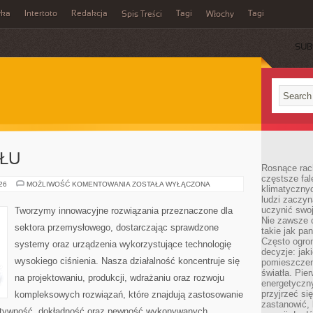
wka
Intertoto
Redakcja
Tagi
Tagi
Spis Treści
Włochy
SUB
SŁU
Rosnące rach
częstsze fa
LUDZIE
026
MOŻLIWOŚĆ KOMENTOWANIA
ZOSTAŁA WYŁĄCZONA
klimatycznyc
PRZEMYSŁU
ludzi zaczyn
uczynić swoj
Tworzymy innowacyjne rozwiązania przeznaczone dla
Nie zawsze c
sektora przemysłowego, dostarczając sprawdzone
takie jak pa
Często ogrom
systemy oraz urządzenia wykorzystujące technologię
decyzje: jak
wysokiego ciśnienia. Nasza działalność koncentruje się
pomieszczen
światła. Pi
na projektowaniu, produkcji, wdrażaniu oraz rozwoju
energetyczn
przyjrzeć si
kompleksowych rozwiązań, które znajdują zastosowanie
zastanowić, 
fektywność, dokładność oraz pewność wykonywanych