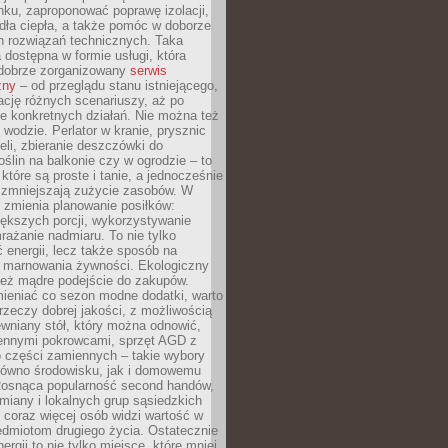
ku, zaproponować poprawę izolacji,
dła ciepła, a także pomóc w doborze
h rozwiązań technicznych. Taka
 dostępna w formie usługi, która
dobrze zorganizowany
serwis
zny
– od przeglądu stanu istniejącego,
cję różnych scenariuszy, aż po
e konkretnych działań. Nie można też
wodzie. Perlator w kranie, prysznic
eli, zbieranie deszczówki do
oślin na balkonie czy w ogrodzie – to
 które są proste i tanie, a jednocześnie
 zmniejszają zużycie zasobów. W
 zmienia planowanie posiłków:
ększych porcji, wykorzystywanie
rażanie nadmiaru. To nie tylko
energii, lecz także sposób na
e marnowania żywności. Ekologiczny
ież mądre podejście do zakupów.
ieniać co sezon modne dodatki, warto
rzeczy dobrej jakości, z możliwością
wniany stół, który można odnowić,
ennymi pokrowcami, sprzęt AGD z
 części zamiennych – takie wybory
arówno środowisku, jak i domowemu
Rosnąca popularność second handów,
iany i lokalnych grup sąsiedzkich
 coraz więcej osób widzi wartość w
edmiotom drugiego życia. Ostatecznie
ergii to nie tylko miejsce, które mniej