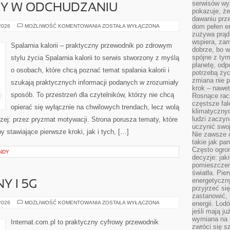
serwisów wym
DY W ODCHUDZANIU
pokazuje, że
dawaniu prz
NOWINKI
dom pełen en
 2026
MOŻLIWOŚĆ KOMENTOWANIA
ZOSTAŁA WYŁĄCZONA
I
zużywa prądu
TRENDY
wspiera, zam
W
Spalarnia kalorii – praktyczny przewodnik po zdrowym
ODCHUDZANIU
dobrze, bo 
spójne z ty
stylu życia Spalarnia kalorii to serwis stworzony z myślą
planetę, odp
o osobach, które chcą poznać temat spalania kalorii i
potrzebą życ
zmiana nie p
szukają praktycznych informacji podanych w zrozumiały
krok – nawet
sposób. To przestrzeń dla czytelników, którzy nie chcą
Rosnące rach
częstsze fa
opierać się wyłącznie na chwilowych trendach, lecz wolą
klimatycznyc
ludzi zaczyn
rzej: przez pryzmat motywacji. Strona porusza tematy, które
uczynić swoj
stawiające pierwsze kroki, jak i tych, […]
Nie zawsze c
takie jak pa
Często ogrom
NDY
decyzje: jak
pomieszczen
światła. Pi
energetyczn
Y I 5G
przyjrzeć si
zastanowić, 
INTERNET
 2026
MOŻLIWOŚĆ KOMENTOWANIA
ZOSTAŁA WYŁĄCZONA
energii. Lod
MOBILNY
jeśli mają j
I
wymiana na 
5G
Internat.com.pl to praktyczny cyfrowy przewodnik
zwróci się s