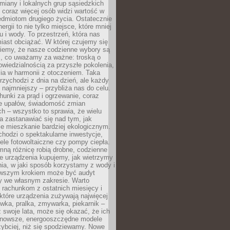
iany i lokalnych grup sąsiedzkich
 coraz więcej osób widzi wartość w
edmiotom drugiego życia. Ostatecznie
ergii to nie tylko miejsce, które mniej
 i wody. To przestrzeń, która nas
iast obciążać. W której czujemy się
wiemy, że nasze codzienne wybory są
m, co uważamy za ważne: troską o
owiedzialnością za przyszłe pokolenia,
ia w harmonii z otoczeniem. Taka
rzychodzi z dnia na dzień, ale każdy
 najmniejszy – przybliża nas do celu.
unki za prąd i ogrzewanie, coraz
le upałów, świadomość zmian
h – wszystko to sprawia, że wielu
a zastanawiać się nad tym, jak
e mieszkanie bardziej ekologicznym.
hodzi o spektakularne inwestycje,
nele fotowoltaiczne czy pompy ciepła.
ną różnicę robią drobne, codzienne
ie urządzenia kupujemy, jak wietrzymy
ia, w jaki sposób korzystamy z wody i
erwszym krokiem może być audyt
y we własnym zakresie. Warto
ę rachunkom z ostatnich miesięcy i
które urządzenia zużywają najwięcej
ówka, pralka, zmywarka, piekarnik –
uż swoje lata, może się okazać, że ich
nowsze, energooszczędne modele
zybciej, niż się spodziewamy. Nowe