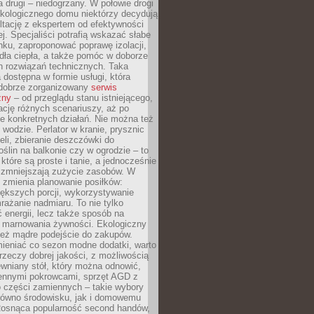
a drugi – niedogrzany. W połowie drogi
ekologicznego domu niektórzy decydują
ltację z ekspertem od efektywności
j. Specjaliści potrafią wskazać słabe
ku, zaproponować poprawę izolacji,
dła ciepła, a także pomóc w doborze
h rozwiązań technicznych. Taka
 dostępna w formie usługi, która
dobrze zorganizowany
serwis
zny
– od przeglądu stanu istniejącego,
cję różnych scenariuszy, aż po
e konkretnych działań. Nie można też
wodzie. Perlator w kranie, prysznic
eli, zbieranie deszczówki do
oślin na balkonie czy w ogrodzie – to
 które są proste i tanie, a jednocześnie
 zmniejszają zużycie zasobów. W
 zmienia planowanie posiłków:
ększych porcji, wykorzystywanie
rażanie nadmiaru. To nie tylko
energii, lecz także sposób na
e marnowania żywności. Ekologiczny
ież mądre podejście do zakupów.
ieniać co sezon modne dodatki, warto
rzeczy dobrej jakości, z możliwością
wniany stół, który można odnowić,
ennymi pokrowcami, sprzęt AGD z
 części zamiennych – takie wybory
arówno środowisku, jak i domowemu
Rosnąca popularność second handów,