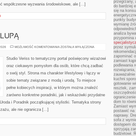
przegrzany, 
ieć współczesne wyzwania środowiskowe, ale […]
do bardziej 
się na konsu
energetyczne
I
punkty budyn
wymianę źró
odpowiednic
analiza bywa
 LUPĄ
przypomina 
specjalistyc
przez symula
KOSMETYKI
 2026
MOŻLIWOŚĆ KOMENTOWANIA
ZOSTAŁA WYŁĄCZONA
POD
rekomendacj
LUPĄ
zapominać o 
Studio Veriss to tematyczny portal poświęcony wizażowi
zamiast kąpi
podlewania r
oraz ciekawym pomysłom dla osób, które chcą zadbać
rozwiązania,
o swój styl. Strona ma charakter lifestylowy i łączy w
zauważalnie
kuchni sporo
sobie tematy związane z modą i urodą. To miejsce
gotowanie wi
pełne kobiecych inspiracji, w którym można znaleźć
resztek, zam
oszczędność 
zarówno konkretne poradniki, jak i wskazówki przydatne
ograniczeni
dom to równ
Uroda i Poradnik początkującej stylistki. Tematyka strony
Zamiast wym
zażu, ale nie ogranicza […]
postawić na 
naprawy. Dre
sofa z wymi
dostępem do
sprzyjają z
budżetowi. 