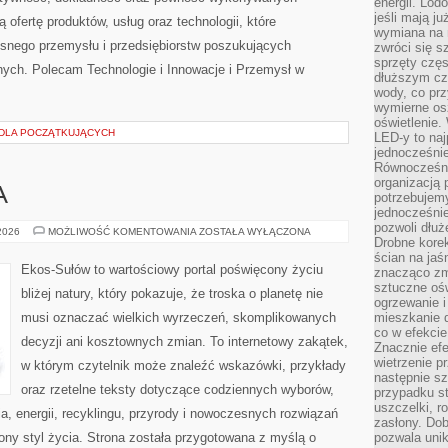
energii. Lod
jeśli mają j
 ofertę produktów, usług oraz technologii, które
wymiana na 
snego przemysłu i przedsiębiorstw poszukujących
zwróci się s
sprzęty częs
ych. Polecam Technologie i Innowacje i Przemysł w
dłuższym cza
wody, co prz
wymierne os
oświetlenie
 DLA POCZĄTKUJĄCYCH
LED-y to naj
jednocześnie
Równocześni
organizacją 
A
potrzebujem
jednocześnie
pozwoli dłuż
ZIELONA
 2026
MOŻLIWOŚĆ KOMENTOWANIA
ZOSTAŁA WYŁĄCZONA
Drobne korek
ENERGIA
ścian na jaśn
Ekos-Sułów to wartościowy portal poświęcony życiu
znacząco zm
sztuczne ośw
bliżej natury, który pokazuje, że troska o planetę nie
ogrzewanie i
musi oznaczać wielkich wyrzeczeń, skomplikowanych
mieszkanie d
co w efekcie
decyzji ani kosztownych zmian. To internetowy zakątek,
Znacznie efe
wietrzenie p
w którym czytelnik może znaleźć wskazówki, przykłady
następnie s
oraz rzetelne teksty dotyczące codziennych wyborów,
przypadku s
uszczelki, r
, energii, recyklingu, przyrody i nowoczesnych rozwiązań
zasłony. Dob
ny styl życia. Strona została przygotowana z myślą o
pozwala unik