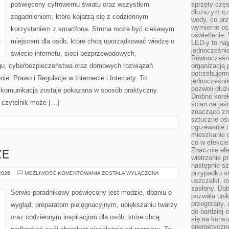
poświęcony cyfrowemu światu oraz wszystkim
sprzęty częs
dłuższym cza
zagadnieniom, które kojarzą się z codziennym
wody, co prz
wymierne os
korzystaniem z smartfona. Strona może być ciekawym
oświetlenie
miejscem dla osób, które chcą uporządkować wiedzę o
LED-y to naj
jednocześnie
świecie internetu, sieci bezprzewodowych,
Równocześni
ngu, cyberbezpieczeństwa oraz domowych rozwiązań
organizacją 
potrzebujem
ie: Prawo i Regulacje w Internecie i Internaty. To
jednocześnie
pozwoli dłuż
 komunikacja zostaje pokazana w sposób praktyczny.
Drobne korek
 czytelnik może […]
ścian na jaśn
znacząco zm
sztuczne ośw
ogrzewanie i
mieszkanie d
co w efekcie
Znacznie efe
ZE
wietrzenie p
następnie s
przypadku s
ZAKUPY
 2026
MOŻLIWOŚĆ KOMENTOWANIA
ZOSTAŁA WYŁĄCZONA
PLUS
uszczelki, r
SIZE
zasłony. Dob
Serwis poradnikowy poświęcony jest modzie, dbaniu o
pozwala unik
przegrzany, 
wygląd, preparatom pielęgnacyjnym, upiększaniu twarzy
do bardziej 
oraz codziennym inspiracjom dla osób, które chcą
się na konsu
energetyczne