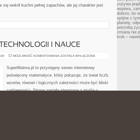
zużywa prądu
 się wokół kuchni pełnej zapachów, ale jej charakter jest
wspiera, zam
dobrze, bo 
spójne z ty
planetę, odp
potrzebą życ
zmiana nie p
krok – nawet
ECHNOLOGII I NAUCE
MATEMATYKA
026
MOŻLIWOŚĆ KOMENTOWANIA
ZOSTAŁA WYŁĄCZONA
W
TECHNOLOGII
I
SuperMatma.pl to przystępny serwis internetowy
NAUCE
poświęcony matematyce, który pokazuje, że świat liczb,
wzorów, równań i logicznych zależności może być bliski
codzienności. Strona została stworzona z myślą o
osobach, które chcą poszerzać wiedzę matematyczną.
To miejsce, w którym pasjonat nauki może znaleźć
stawowych zagadnień, jak i bardziej zaawansowanych
także Zabawy z Liczbami i Matematyka. Serwis ten blog o
 jako dziedzinę, która nie […]