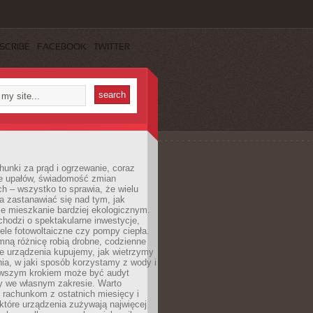
SCRIBE
FACEBOOK
TWITTER
unki za prąd i ogrzewanie, coraz
le upałów, świadomość zmian
h – wszystko to sprawia, że wielu
a zastanawiać się nad tym, jak
e mieszkanie bardziej ekologicznym.
hodzi o spektakularne inwestycje,
nele fotowoltaiczne czy pompy ciepła.
ną różnicę robią drobne, codzienne
ie urządzenia kupujemy, jak wietrzymy
ia, w jaki sposób korzystamy z wody i
erwszym krokiem może być audyt
y we własnym zakresie. Warto
ę rachunkom z ostatnich miesięcy i
które urządzenia zużywają najwięcej