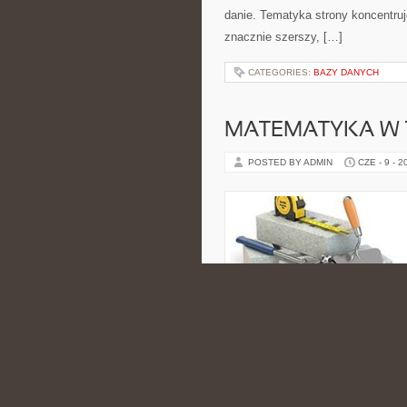
danie. Tematyka strony koncentruje
znacznie szerszy, […]
CATEGORIES:
BAZY DANYCH
MATEMATYKA W T
POSTED BY ADMIN
CZE - 9 - 2
przykłady dotyczące zarówno pod
tematów matematycznych. Zobacz 
matematyce prezentuje matematykę
CATEGORIES:
WET-OPINIA