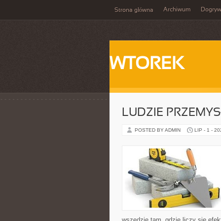
Archiwum
Dogry
Strona główna
WTOREK
LUDZIE PRZEMY
POSTED BY ADMIN
LIP - 1 - 2
wszędzie tam, gdzie liczy się e