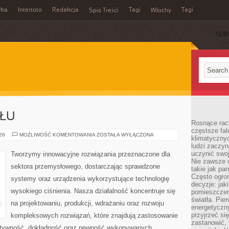
wka
Intertoto
Redakcja
Tagi
Tagi
Spis Treści
Włochy
SUB
SŁU
Rosnące rach
częstsze fa
LUDZIE
026
MOŻLIWOŚĆ KOMENTOWANIA
ZOSTAŁA WYŁĄCZONA
klimatycznyc
PRZEMYSŁU
ludzi zaczyn
uczynić swoj
Tworzymy innowacyjne rozwiązania przeznaczone dla
Nie zawsze c
sektora przemysłowego, dostarczając sprawdzone
takie jak pa
Często ogrom
systemy oraz urządzenia wykorzystujące technologię
decyzje: jak
wysokiego ciśnienia. Nasza działalność koncentruje się
pomieszczen
światła. Pi
na projektowaniu, produkcji, wdrażaniu oraz rozwoju
energetyczn
przyjrzeć si
kompleksowych rozwiązań, które znajdują zastosowanie
zastanowić, 
fektywność, dokładność oraz pewność wykonywanych