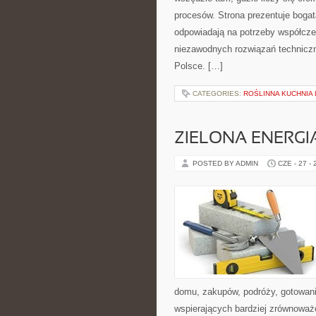
procesów. Strona prezentuje bogatą
odpowiadają na potrzeby współcze
niezawodnych rozwiązań techniczn
Polsce. […]
CATEGORIES:
ROŚLINNA KUCHNIA
ZIELONA ENERGI
POSTED BY ADMIN
CZE - 27 -
domu, zakupów, podróży, gotowania
wspierających bardziej zrównoważo