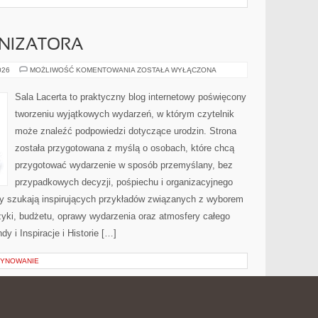
NIZATORA
PORADNIK
026
MOŻLIWOŚĆ KOMENTOWANIA
ZOSTAŁA WYŁĄCZONA
ORGANIZATORA
Sala Lacerta to praktyczny blog internetowy poświęcony
tworzeniu wyjątkowych wydarzeń, w którym czytelnik
może znaleźć podpowiedzi dotyczące urodzin. Strona
została przygotowana z myślą o osobach, które chcą
przygotować wydarzenie w sposób przemyślany, bez
przypadkowych decyzji, pośpiechu i organizacyjnego
rzy szukają inspirujących przykładów związanych z wyborem
uzyki, budżetu, oprawy wydarzenia oraz atmosfery całego
y i Inspiracje i Historie […]
ZYNOWANIE
A