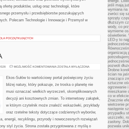
energii. Lod
jeśli mają j
 ofertę produktów, usług oraz technologii, które
wymiana na 
snego przemysłu i przedsiębiorstw poszukujących
zwróci się s
sprzęty częs
ych. Polecam Technologie i Innowacje i Przemysł w
dłuższym cza
wody, co prz
wymierne os
oświetlenie
 DLA POCZĄTKUJĄCYCH
LED-y to naj
jednocześnie
Równocześni
organizacją 
A
potrzebujem
jednocześnie
pozwoli dłuż
ZIELONA
 2026
MOŻLIWOŚĆ KOMENTOWANIA
ZOSTAŁA WYŁĄCZONA
Drobne korek
ENERGIA
ścian na jaśn
Ekos-Sułów to wartościowy portal poświęcony życiu
znacząco zm
sztuczne ośw
bliżej natury, który pokazuje, że troska o planetę nie
ogrzewanie i
musi oznaczać wielkich wyrzeczeń, skomplikowanych
mieszkanie d
co w efekcie
decyzji ani kosztownych zmian. To internetowy zakątek,
Znacznie efe
wietrzenie p
w którym czytelnik może znaleźć wskazówki, przykłady
następnie s
oraz rzetelne teksty dotyczące codziennych wyborów,
przypadku s
uszczelki, r
, energii, recyklingu, przyrody i nowoczesnych rozwiązań
zasłony. Dob
ny styl życia. Strona została przygotowana z myślą o
pozwala unik