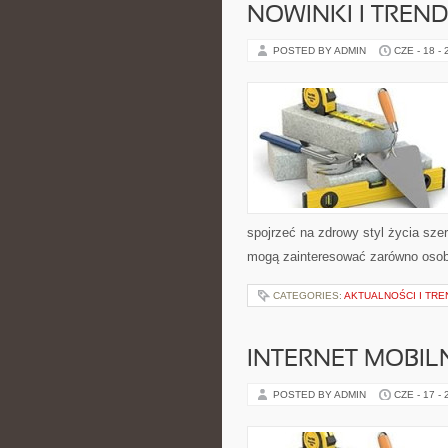
NOWINKI I TREN
POSTED BY ADMIN
CZE - 18 -
spojrzeć na zdrowy styl życia sze
mogą zainteresować zarówno osoby 
CATEGORIES:
AKTUALNOŚCI I TRE
INTERNET MOBILN
POSTED BY ADMIN
CZE - 17 -