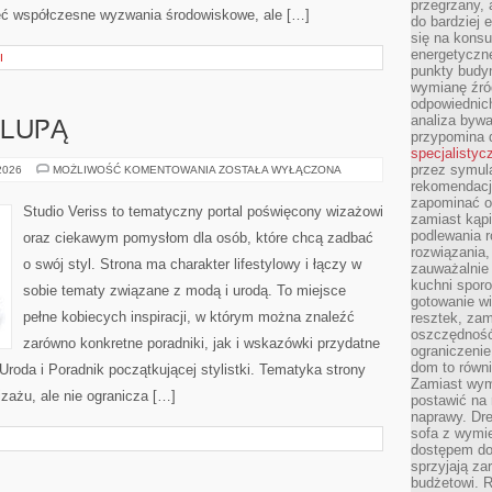
przegrzany, 
ieć współczesne wyzwania środowiskowe, ale […]
do bardziej 
się na konsu
energetyczne
I
punkty budyn
wymianę źró
odpowiednic
analiza bywa
 LUPĄ
przypomina 
specjalistyc
przez symula
KOSMETYKI
 2026
MOŻLIWOŚĆ KOMENTOWANIA
ZOSTAŁA WYŁĄCZONA
POD
rekomendacj
LUPĄ
zapominać o 
Studio Veriss to tematyczny portal poświęcony wizażowi
zamiast kąpi
podlewania r
oraz ciekawym pomysłom dla osób, które chcą zadbać
rozwiązania,
o swój styl. Strona ma charakter lifestylowy i łączy w
zauważalnie
kuchni sporo
sobie tematy związane z modą i urodą. To miejsce
gotowanie wi
pełne kobiecych inspiracji, w którym można znaleźć
resztek, zam
oszczędność 
zarówno konkretne poradniki, jak i wskazówki przydatne
ograniczeni
dom to równ
Uroda i Poradnik początkującej stylistki. Tematyka strony
Zamiast wym
zażu, ale nie ogranicza […]
postawić na 
naprawy. Dre
sofa z wymi
dostępem do
sprzyjają z
budżetowi. 