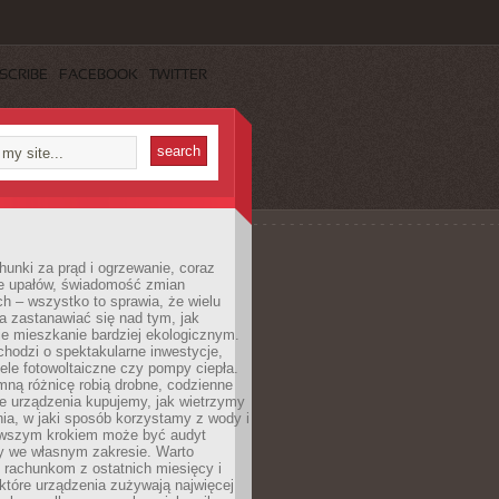
SCRIBE
FACEBOOK
TWITTER
unki za prąd i ogrzewanie, coraz
le upałów, świadomość zmian
h – wszystko to sprawia, że wielu
a zastanawiać się nad tym, jak
e mieszkanie bardziej ekologicznym.
hodzi o spektakularne inwestycje,
nele fotowoltaiczne czy pompy ciepła.
ną różnicę robią drobne, codzienne
ie urządzenia kupujemy, jak wietrzymy
ia, w jaki sposób korzystamy z wody i
erwszym krokiem może być audyt
y we własnym zakresie. Warto
ę rachunkom z ostatnich miesięcy i
które urządzenia zużywają najwięcej