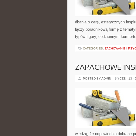
dbania o cerę, estetycznych inspi
łączy poradnikową formę z tematyk
typów figury, codziennym komfort
CATEGORIES:
ZACHOWANIE I PSY
ZAPACHOWE INS
POSTED BY ADMIN
CZE - 13 -
wiedzą, że odpowiednio dobrane pr