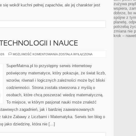
zużywa prądu
 się wokół kuchni pełnej zapachów, ale jej charakter jest
wspiera, zam
dobrze, bo 
spójne z ty
planetę, odp
potrzebą życ
zmiana nie p
krok – nawet
ECHNOLOGII I NAUCE
MATEMATYKA
026
MOŻLIWOŚĆ KOMENTOWANIA
ZOSTAŁA WYŁĄCZONA
W
TECHNOLOGII
I
SuperMatma.pl to przystępny serwis internetowy
NAUCE
poświęcony matematyce, który pokazuje, że świat liczb,
wzorów, równań i logicznych zależności może być bliski
codzienności. Strona została stworzona z myślą o
osobach, które chcą poszerzać wiedzę matematyczną.
To miejsce, w którym pasjonat nauki może znaleźć
stawowych zagadnień, jak i bardziej zaawansowanych
także Zabawy z Liczbami i Matematyka. Serwis ten blog o
 jako dziedzinę, która nie […]