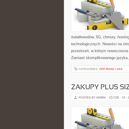
światłowodów, 5G, chmury, hosti
technologicznych. Nowości na stron
przestrzeń, w którym nowoczesna
Zamiast skomplikowanego języka,
CATEGORIES:
OFF-ROAD I 4X4
ZAKUPY PLUS SI
POSTED BY ADMIN
CZE - 15 -