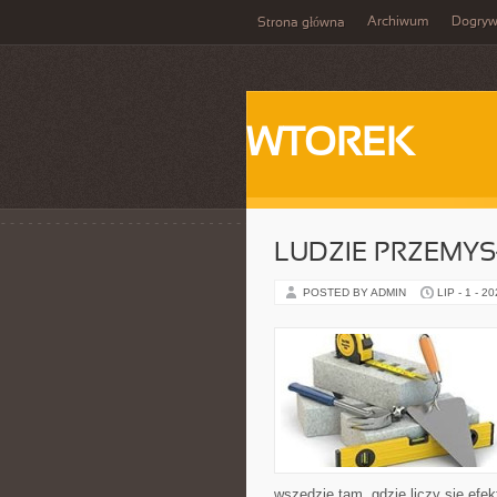
Archiwum
Dogry
Strona główna
WTOREK
LUDZIE PRZEMY
POSTED BY ADMIN
LIP - 1 - 2
wszędzie tam, gdzie liczy się e