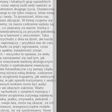
iany i lokalnych grup sąsiedzkich
 coraz więcej osób widzi wartość w
edmiotom drugiego życia. Ostatecznie
ergii to nie tylko miejsce, które mniej
 i wody. To przestrzeń, która nas
iast obciążać. W której czujemy się
wiemy, że nasze codzienne wybory są
m, co uważamy za ważne: troską o
owiedzialnością za przyszłe pokolenia,
ia w harmonii z otoczeniem. Taka
rzychodzi z dnia na dzień, ale każdy
 najmniejszy – przybliża nas do celu.
unki za prąd i ogrzewanie, coraz
le upałów, świadomość zmian
h – wszystko to sprawia, że wielu
a zastanawiać się nad tym, jak
e mieszkanie bardziej ekologicznym.
hodzi o spektakularne inwestycje,
nele fotowoltaiczne czy pompy ciepła.
ną różnicę robią drobne, codzienne
ie urządzenia kupujemy, jak wietrzymy
ia, w jaki sposób korzystamy z wody i
erwszym krokiem może być audyt
y we własnym zakresie. Warto
ę rachunkom z ostatnich miesięcy i
które urządzenia zużywają najwięcej
ówka, pralka, zmywarka, piekarnik –
uż swoje lata, może się okazać, że ich
nowsze, energooszczędne modele
zybciej, niż się spodziewamy. Nowe