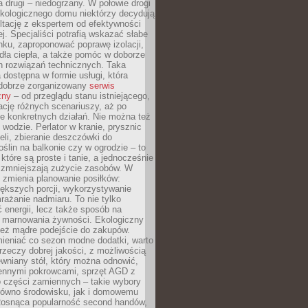
a drugi – niedogrzany. W połowie drogi
ekologicznego domu niektórzy decydują
ltację z ekspertem od efektywności
j. Specjaliści potrafią wskazać słabe
ku, zaproponować poprawę izolacji,
dła ciepła, a także pomóc w doborze
h rozwiązań technicznych. Taka
 dostępna w formie usługi, która
dobrze zorganizowany
serwis
zny
– od przeglądu stanu istniejącego,
cję różnych scenariuszy, aż po
e konkretnych działań. Nie można też
wodzie. Perlator w kranie, prysznic
eli, zbieranie deszczówki do
oślin na balkonie czy w ogrodzie – to
 które są proste i tanie, a jednocześnie
 zmniejszają zużycie zasobów. W
 zmienia planowanie posiłków:
ększych porcji, wykorzystywanie
rażanie nadmiaru. To nie tylko
energii, lecz także sposób na
e marnowania żywności. Ekologiczny
ież mądre podejście do zakupów.
ieniać co sezon modne dodatki, warto
rzeczy dobrej jakości, z możliwością
wniany stół, który można odnowić,
ennymi pokrowcami, sprzęt AGD z
 części zamiennych – takie wybory
arówno środowisku, jak i domowemu
Rosnąca popularność second handów,