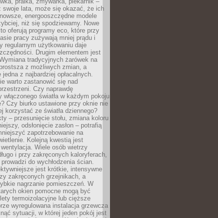
ówka, pralka, zmywarka, piekarnik –
uż swoje lata, może się okazać, że ich
nowsze, energooszczędne modele
zybciej, niż się spodziewamy. Nowe
to oferują programy eco, które przy
sie pracy zużywają mniej prądu i
y regularnym użytkowaniu daje
zczędności. Drugim elementem jest
. Wymiana tradycyjnych żarówek na
prostsza z możliwych zmian, a
 jedna z najbardziej opłacalnych.
e warto zastanowić się nad
przestrzeni. Czy naprawdę
y włączonego światła w każdym pokoju
? Czy biurko ustawione przy oknie nie
ej korzystać ze światła dziennego?
ty – przesunięcie stołu, zmiana koloru
iejszy, odsłonięcie zasłon – potrafią
niejszyć zapotrzebowanie na
ietlenie. Kolejną kwestią jest
 wentylacja. Wiele osób wietrzy
ługo i przy zakręconych kaloryferach,
 prowadzi do wychłodzenia ścian.
ktywniejsze jest krótkie, intensywne
rzy zakręconych grzejnikach, a
zybkie nagrzanie pomieszczeń. W
tarych okien pomocne mogą być
olety termoizolacyjne lub cięższe
rze wyregulowana instalacja grzewcza
nąć sytuacji, w której jeden pokój jest