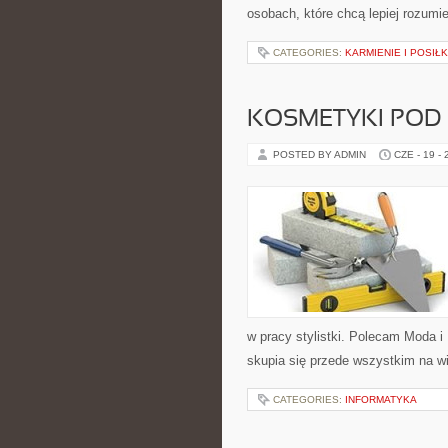
osobach, które chcą lepiej rozum
CATEGORIES:
KARMIENIE I POSIŁK
KOSMETYKI POD
POSTED BY ADMIN
CZE - 19 -
w pracy stylistki. Polecam Moda i 
skupia się przede wszystkim na wi
CATEGORIES:
INFORMATYKA