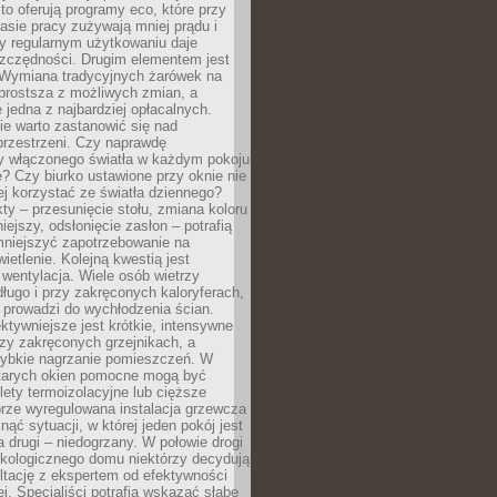
to oferują programy eco, które przy
sie pracy zużywają mniej prądu i
y regularnym użytkowaniu daje
zczędności. Drugim elementem jest
. Wymiana tradycyjnych żarówek na
prostsza z możliwych zmian, a
 jedna z najbardziej opłacalnych.
e warto zastanowić się nad
przestrzeni. Czy naprawdę
y włączonego światła w każdym pokoju
? Czy biurko ustawione przy oknie nie
ej korzystać ze światła dziennego?
ty – przesunięcie stołu, zmiana koloru
iejszy, odsłonięcie zasłon – potrafią
niejszyć zapotrzebowanie na
ietlenie. Kolejną kwestią jest
 wentylacja. Wiele osób wietrzy
ługo i przy zakręconych kaloryferach,
 prowadzi do wychłodzenia ścian.
ktywniejsze jest krótkie, intensywne
rzy zakręconych grzejnikach, a
zybkie nagrzanie pomieszczeń. W
tarych okien pomocne mogą być
olety termoizolacyjne lub cięższe
rze wyregulowana instalacja grzewcza
nąć sytuacji, w której jeden pokój jest
a drugi – niedogrzany. W połowie drogi
ekologicznego domu niektórzy decydują
ltację z ekspertem od efektywności
j. Specjaliści potrafią wskazać słabe