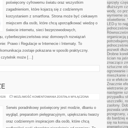
poświęcony cyfrowemu światu oraz wszystkim
sprzęty częs
dłuższym cza
zagadnieniom, które kojarzą się z codziennym
wody, co prz
wymierne os
korzystaniem z smartfona. Strona może być ciekawym
oświetlenie
miejscem dla osób, które chcą uporządkować wiedzę o
LED-y to naj
jednocześnie
świecie internetu, sieci bezprzewodowych,
Równocześni
ngu, cyberbezpieczeństwa oraz domowych rozwiązań
organizacją 
potrzebujem
ie: Prawo i Regulacje w Internecie i Internaty. To
jednocześnie
pozwoli dłuż
 komunikacja zostaje pokazana w sposób praktyczny.
Drobne korek
 czytelnik może […]
ścian na jaśn
znacząco zm
sztuczne ośw
ogrzewanie i
mieszkanie d
co w efekcie
Znacznie efe
ZE
wietrzenie p
następnie s
przypadku s
ZAKUPY
 2026
MOŻLIWOŚĆ KOMENTOWANIA
ZOSTAŁA WYŁĄCZONA
PLUS
uszczelki, r
SIZE
zasłony. Dob
Serwis poradnikowy poświęcony jest modzie, dbaniu o
pozwala unik
przegrzany, 
wygląd, preparatom pielęgnacyjnym, upiększaniu twarzy
do bardziej 
oraz codziennym inspiracjom dla osób, które chcą
się na konsu
energetyczne