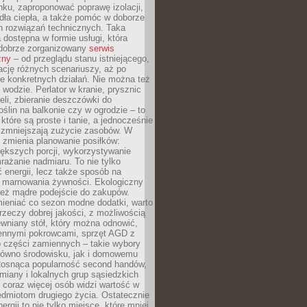
ku, zaproponować poprawę izolacji,
dła ciepła, a także pomóc w doborze
h rozwiązań technicznych. Taka
 dostępna w formie usługi, która
dobrze zorganizowany
serwis
zny
– od przeglądu stanu istniejącego,
cję różnych scenariuszy, aż po
e konkretnych działań. Nie można też
wodzie. Perlator w kranie, prysznic
eli, zbieranie deszczówki do
oślin na balkonie czy w ogrodzie – to
 które są proste i tanie, a jednocześnie
 zmniejszają zużycie zasobów. W
 zmienia planowanie posiłków:
ększych porcji, wykorzystywanie
rażanie nadmiaru. To nie tylko
energii, lecz także sposób na
e marnowania żywności. Ekologiczny
ież mądre podejście do zakupów.
ieniać co sezon modne dodatki, warto
rzeczy dobrej jakości, z możliwością
wniany stół, który można odnowić,
ennymi pokrowcami, sprzęt AGD z
 części zamiennych – takie wybory
arówno środowisku, jak i domowemu
Rosnąca popularność second handów,
iany i lokalnych grup sąsiedzkich
 coraz więcej osób widzi wartość w
edmiotom drugiego życia. Ostatecznie
ergii to nie tylko miejsce, które mniej