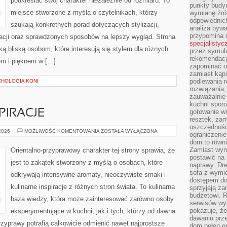
podkreślać swój charakter niezależnie od rozmiaru. To
punkty budyn
miejsce stworzone z myślą o czytelnikach, którzy
wymianę źró
odpowiednic
szukają konkretnych porad dotyczących stylizacji,
analiza bywa
przypomina 
racji oraz sprawdzonych sposobów na lepszy wygląd. Strona
specjalistyc
ą bliską osobom, które interesują się stylem dla różnych
przez symula
rekomendacj
em i pięknem w […]
zapominać o 
zamiast kąpi
podlewania r
CHOLOGIA KONI
rozwiązania,
zauważalnie
kuchni sporo
PIRACJE
gotowanie wi
resztek, zam
oszczędność 
ZAPACHOWE
 2026
MOŻLIWOŚĆ KOMENTOWANIA
ZOSTAŁA WYŁĄCZONA
ograniczeni
INSPIRACJE
dom to równ
Zamiast wym
Orientalno-przyprawowy charakter tej strony sprawia, że
postawić na 
jest to zakątek stworzony z myślą o osobach, które
naprawy. Dre
sofa z wymi
odkrywają intensywne aromaty, nieoczywiste smaki i
dostępem do
kulinarne inspiracje z różnych stron świata. To kulinarna
sprzyjają z
budżetowi. 
baza wiedzy, która może zainteresować zarówno osoby
serwisów wym
pokazuje, że
eksperymentujące w kuchni, jak i tych, którzy od dawna
dawaniu prz
zyprawy potrafią całkowicie odmienić nawet najprostsze
dom pełen en