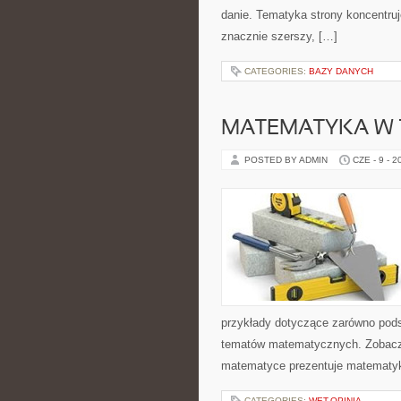
danie. Tematyka strony koncentruje
znacznie szerszy, […]
CATEGORIES:
BAZY DANYCH
MATEMATYKA W T
POSTED BY ADMIN
CZE - 9 - 2
przykłady dotyczące zarówno pod
tematów matematycznych. Zobacz 
matematyce prezentuje matematykę
CATEGORIES:
WET-OPINIA