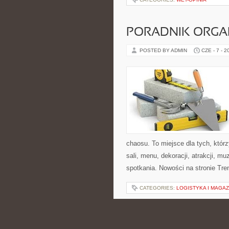
PORADNIK ORGA
POSTED BY ADMIN
CZE - 7 - 2
chaosu. To miejsce dla tych, któ
sali, menu, dekoracji, atrakcji, m
spotkania. Nowości na stronie Trend
CATEGORIES:
LOGISTYKA I MAGA
KUCHNIE ŚWIAT