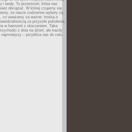
 i wody. To przestrzeń, która nas
iast obciążać. W której czujemy się
wiemy, że nasze codzienne wybory są
m, co uważamy za ważne: troską o
owiedzialnością za przyszłe pokolenia,
ia w harmonii z otoczeniem. Taka
rzychodzi z dnia na dzień, ale każdy
 najmniejszy – przybliża nas do celu.