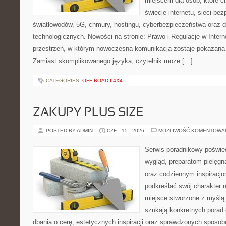
miejscem dla osób, które 
świecie internetu, sieci b
światłowodów, 5G, chmury, hostingu, cyberbezpieczeństwa oraz
technologicznych. Nowości na stronie: Prawo i Regulacje w Interne
przestrzeń, w którym nowoczesna komunikacja zostaje pokazana
Zamiast skomplikowanego języka, czytelnik może […]
CATEGORIES:
OFF-ROAD I 4X4
ZAKUPY PLUS SIZE
POSTED BY ADMIN
CZE - 15 - 2026
MOŻLIWOŚĆ KOMENTOWA
Serwis poradnikowy poświęc
wygląd, preparatom pielęgn
oraz codziennym inspiracjo
podkreślać swój charakter n
miejsce stworzone z myślą 
szukają konkretnych porad 
dbania o cerę, estetycznych inspiracji oraz sprawdzonych sposob