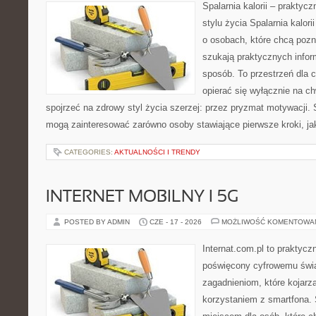
Spalarnia kalorii – prakty
stylu życia Spalarnia kalor
o osobach, które chcą pozna
szukają praktycznych infor
sposób. To przestrzeń dla c
opierać się wyłącznie na c
spojrzeć na zdrowy styl życia szerzej: przez pryzmat motywacji. 
mogą zainteresować zarówno osoby stawiające pierwsze kroki, jak
CATEGORIES:
AKTUALNOŚCI I TRENDY
INTERNET MOBILNY I 5G
POSTED BY ADMIN
CZE - 17 - 2026
MOŻLIWOŚĆ KOMENTOWA
Internat.com.pl to praktyc
poświęcony cyfrowemu świ
zagadnieniom, które kojarz
korzystaniem z smartfona.