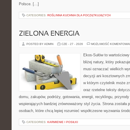
Polsce. […]
CATEGORIES:
ROŚLINNA KUCHNIA DLA POCZĄTKUJĄCYCH
ZIELONA ENERGIA
POSTED BY ADMIN
CZE - 27 - 2026
MOŻLIWOŚĆ KOMENTOWA
Ekos-Sułów to wartościowy 
bliżej natury, który pokazuj
musi oznaczać wielkich wy
decyzji ani kosztownych zm
w którym czytelnik może z
oraz rzetelne teksty dotyc
domu, zakupów, podróży, gotowania, energii, recyklingu, przyrod
wspierających bardziej zrównoważony styl życia. Strona została
osobach, które chcą lepiej rozumieć współczesne wyzwania środ
CATEGORIES:
KARMIENIE I POSIŁKI