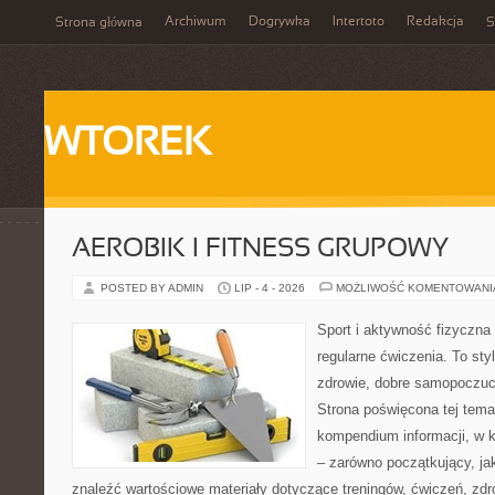
Archiwum
Dogrywka
Intertoto
Redakcja
Strona główna
S
WTOREK
AEROBIK I FITNESS GRUPOWY
POSTED BY ADMIN
LIP - 4 - 2026
MOŻLIWOŚĆ KOMENTOWAN
Sport i aktywność fizyczna 
regularne ćwiczenia. To sty
zdrowie, dobre samopoczuci
Strona poświęcona tej tem
kompendium informacji, w k
– zarówno początkujący, j
znaleźć wartościowe materiały dotyczące treningów, ćwiczeń, zdr