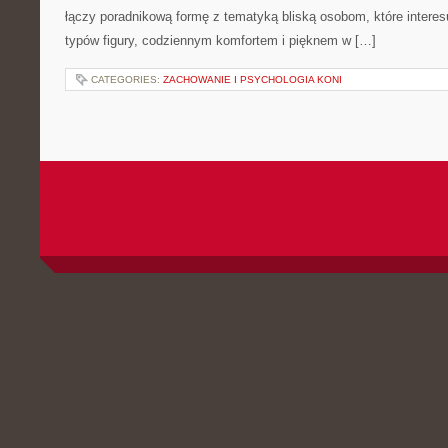
łączy poradnikową formę z tematyką bliską osobom, które interes
typów figury, codziennym komfortem i pięknem w […]
CATEGORIES:
ZACHOWANIE I PSYCHOLOGIA KONI