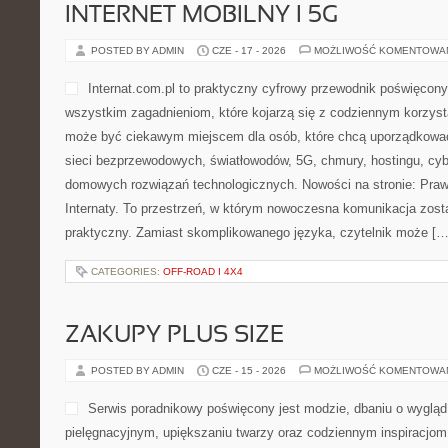
INTERNET MOBILNY I 5G
POSTED BY ADMIN
CZE - 17 - 2026
MOŻLIWOŚĆ KOMENTOWA
Internat.com.pl to praktyczny cyfrowy przewodnik poświęcon
wszystkim zagadnieniom, które kojarzą się z codziennym korzyst
może być ciekawym miejscem dla osób, które chcą uporządkować 
sieci bezprzewodowych, światłowodów, 5G, chmury, hostingu, cy
domowych rozwiązań technologicznych. Nowości na stronie: Prawo 
Internaty. To przestrzeń, w którym nowoczesna komunikacja zos
praktyczny. Zamiast skomplikowanego języka, czytelnik może […
CATEGORIES:
OFF-ROAD I 4X4
ZAKUPY PLUS SIZE
POSTED BY ADMIN
CZE - 15 - 2026
MOŻLIWOŚĆ KOMENTOWA
Serwis poradnikowy poświęcony jest modzie, dbaniu o wygląd
pielęgnacyjnym, upiększaniu twarzy oraz codziennym inspiracjom 