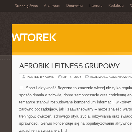
Archiwum
Dogrywka
Intertoto
Redakcja
Strona główna
S
WTOREK
AEROBIK I FITNESS GRUPOWY
POSTED BY ADMIN
LIP - 4 - 2026
MOŻLIWOŚĆ KOMENTOWAN
Sport i aktywność fizyczna to znacznie więcej niż tylko regula
sposób dbania o zdrowie, dobre samopoczucie oraz codzienną ene
tematyce stanowi rozbudowane kompendium informacji, w którym 
zarówno początkujący, jak i zaawansowany – może znaleźć warto
treningów, ćwiczeń, zdrowego stylu życia, odżywiania oraz świad
sprawności. Serwis koncentruje się na popularyzowaniu aktywnośc
zagadnienia związane z […]