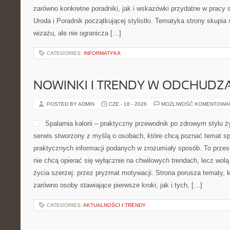
zarówno konkretne poradniki, jak i wskazówki przydatne w pracy s
Uroda i Poradnik początkującej stylistki. Tematyka strony skupia
wizażu, ale nie ogranicza […]
CATEGORIES:
INFORMATYKA
NOWINKI I TRENDY W ODCHUDZ
POSTED BY ADMIN
CZE - 18 - 2026
MOŻLIWOŚĆ KOMENTOWA
Spalarnia kalorii – praktyczny przewodnik po zdrowym stylu życ
serwis stworzony z myślą o osobach, które chcą poznać temat spal
praktycznych informacji podanych w zrozumiały sposób. To przest
nie chcą opierać się wyłącznie na chwilowych trendach, lecz wolą
życia szerzej: przez pryzmat motywacji. Strona porusza tematy,
zarówno osoby stawiające pierwsze kroki, jak i tych, […]
CATEGORIES:
AKTUALNOŚCI I TRENDY