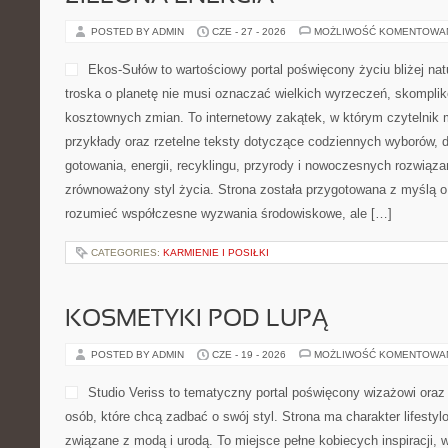
POSTED BY ADMIN
CZE - 27 - 2026
MOŻLIWOŚĆ KOMENTOWA
Ekos-Sułów to wartościowy portal poświęcony życiu bliżej nat
troska o planetę nie musi oznaczać wielkich wyrzeczeń, skompli
kosztownych zmian. To internetowy zakątek, w którym czytelnik
przykłady oraz rzetelne teksty dotyczące codziennych wyborów, 
gotowania, energii, recyklingu, przyrody i nowoczesnych rozwiąza
zrównoważony styl życia. Strona została przygotowana z myślą o 
rozumieć współczesne wyzwania środowiskowe, ale […]
CATEGORIES:
KARMIENIE I POSIŁKI
KOSMETYKI POD LUPĄ
POSTED BY ADMIN
CZE - 19 - 2026
MOŻLIWOŚĆ KOMENTOWA
Studio Veriss to tematyczny portal poświęcony wizażowi or
osób, które chcą zadbać o swój styl. Strona ma charakter lifestyl
związane z modą i urodą. To miejsce pełne kobiecych inspiracji,