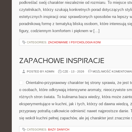
podkreślać swój charakter niezależnie od rozmiaru. To miejsce s
czytelnikach, którzy szukają konkretnych porad dotyczących styliz
estetycznych inspiracji oraz sprawdzonych sposobów na lepszy w
poradnikową formę z tematyką bliską osobom, które interesują si
figury, codziennym komfortem i pięknem w […]
CATEGORIES:
ZACHOWANIE I PSYCHOLOGIA KONI
ZAPACHOWE INSPIRACJE
POSTED BY ADMIN
CZE - 13 - 2026
MOŻLIWOŚĆ KOMENTOWA
Orientalno-przyprawowy charakter tej strony sprawia, że jest
o osobach, które odkrywają intensywne aromaty, nieoczywiste smak
różnych stron świata. To kulinarna baza wiedzy, która może zai
eksperymentujące w kuchni, jak i tych, którzy od dawna wiedzą, 
przyprawy potrafią całkowicie odmienić nawet najprostsze danie.
się wokół kuchni pełnej zapachów, ale jej charakter jest znacznie
CATEGORIES:
BAZY DANYCH