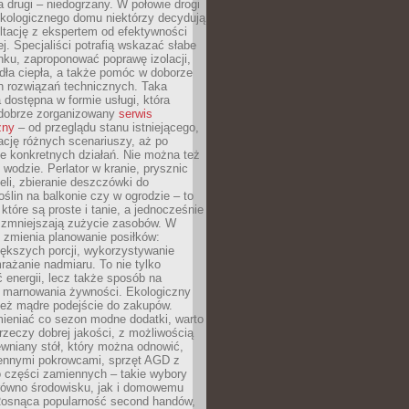
a drugi – niedogrzany. W połowie drogi
ekologicznego domu niektórzy decydują
ltację z ekspertem od efektywności
j. Specjaliści potrafią wskazać słabe
ku, zaproponować poprawę izolacji,
dła ciepła, a także pomóc w doborze
h rozwiązań technicznych. Taka
 dostępna w formie usługi, która
dobrze zorganizowany
serwis
zny
– od przeglądu stanu istniejącego,
cję różnych scenariuszy, aż po
e konkretnych działań. Nie można też
wodzie. Perlator w kranie, prysznic
eli, zbieranie deszczówki do
oślin na balkonie czy w ogrodzie – to
 które są proste i tanie, a jednocześnie
 zmniejszają zużycie zasobów. W
 zmienia planowanie posiłków:
ększych porcji, wykorzystywanie
rażanie nadmiaru. To nie tylko
energii, lecz także sposób na
e marnowania żywności. Ekologiczny
ież mądre podejście do zakupów.
ieniać co sezon modne dodatki, warto
rzeczy dobrej jakości, z możliwością
wniany stół, który można odnowić,
ennymi pokrowcami, sprzęt AGD z
 części zamiennych – takie wybory
arówno środowisku, jak i domowemu
Rosnąca popularność second handów,