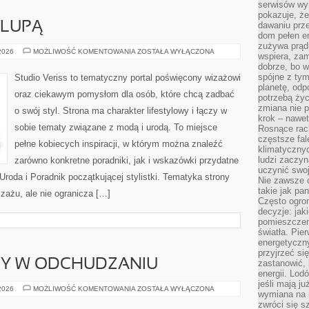
serwisów wym
pokazuje, że
 LUPĄ
dawaniu prz
dom pełen en
zużywa prądu
KOSMETYKI
 2026
MOŻLIWOŚĆ KOMENTOWANIA
ZOSTAŁA WYŁĄCZONA
wspiera, zam
POD
dobrze, bo 
LUPĄ
spójne z ty
Studio Veriss to tematyczny portal poświęcony wizażowi
planetę, odp
oraz ciekawym pomysłom dla osób, które chcą zadbać
potrzebą życ
zmiana nie p
o swój styl. Strona ma charakter lifestylowy i łączy w
krok – nawet
sobie tematy związane z modą i urodą. To miejsce
Rosnące rach
częstsze fa
pełne kobiecych inspiracji, w którym można znaleźć
klimatycznyc
ludzi zaczyn
zarówno konkretne poradniki, jak i wskazówki przydatne
uczynić swoj
Uroda i Poradnik początkującej stylistki. Tematyka strony
Nie zawsze c
takie jak pa
zażu, ale nie ogranicza […]
Często ogrom
decyzje: jak
pomieszczen
światła. Pi
energetyczn
przyjrzeć si
DY W ODCHUDZANIU
zastanowić, 
energii. Lod
jeśli mają j
NOWINKI
 2026
MOŻLIWOŚĆ KOMENTOWANIA
ZOSTAŁA WYŁĄCZONA
wymiana na 
I
TRENDY
zwróci się s