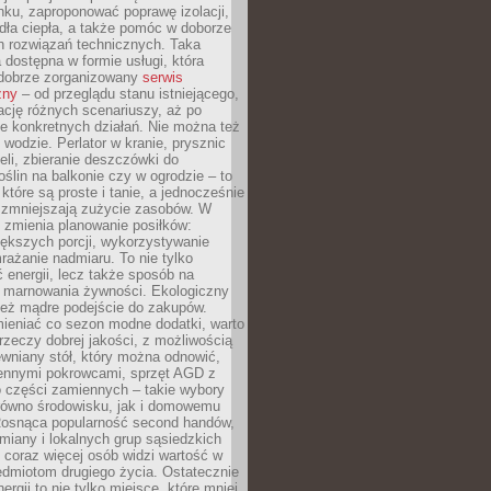
ku, zaproponować poprawę izolacji,
dła ciepła, a także pomóc w doborze
h rozwiązań technicznych. Taka
 dostępna w formie usługi, która
dobrze zorganizowany
serwis
zny
– od przeglądu stanu istniejącego,
cję różnych scenariuszy, aż po
e konkretnych działań. Nie można też
wodzie. Perlator w kranie, prysznic
eli, zbieranie deszczówki do
oślin na balkonie czy w ogrodzie – to
 które są proste i tanie, a jednocześnie
 zmniejszają zużycie zasobów. W
 zmienia planowanie posiłków:
ększych porcji, wykorzystywanie
rażanie nadmiaru. To nie tylko
energii, lecz także sposób na
e marnowania żywności. Ekologiczny
ież mądre podejście do zakupów.
ieniać co sezon modne dodatki, warto
rzeczy dobrej jakości, z możliwością
wniany stół, który można odnowić,
ennymi pokrowcami, sprzęt AGD z
 części zamiennych – takie wybory
arówno środowisku, jak i domowemu
Rosnąca popularność second handów,
iany i lokalnych grup sąsiedzkich
 coraz więcej osób widzi wartość w
edmiotom drugiego życia. Ostatecznie
ergii to nie tylko miejsce, które mniej