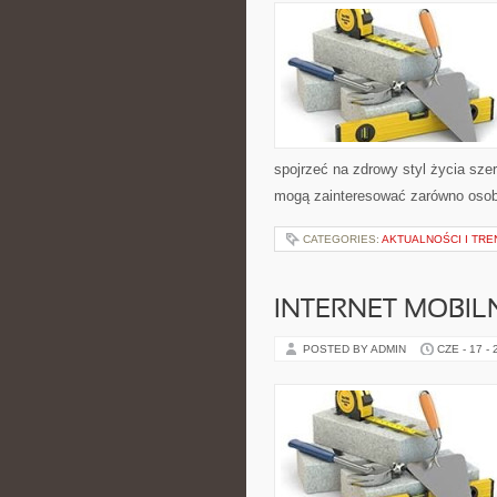
spojrzeć na zdrowy styl życia sze
mogą zainteresować zarówno osoby 
CATEGORIES:
AKTUALNOŚCI I TRE
INTERNET MOBILN
POSTED BY ADMIN
CZE - 17 -