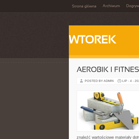
Archiwum
Dogry
Strona główna
WTOREK
AEROBIK I FITN
POSTED BY ADMIN
LIP - 4 - 2
znaleźć wartościowe materiały dot