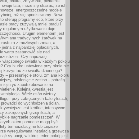
ówka, pralka, zmywarka, piekarnik –
uż swoje lata, może się okazać, że ich
nowsze, energooszczędne modele
zybciej, niż się spodziewamy. Nowe
to oferują programy eco, które przy
sie pracy zużywają mniej prądu i
y regularnym użytkowaniu daje
zczędności. Drugim elementem jest
. Wymiana tradycyjnych żarówek na
prostsza z możliwych zmian, a
 jedna z najbardziej opłacalnych.
e warto zastanowić się nad
przestrzeni. Czy naprawdę
y włączonego światła w każdym pokoju
? Czy biurko ustawione przy oknie nie
ej korzystać ze światła dziennego?
ty – przesunięcie stołu, zmiana koloru
iejszy, odsłonięcie zasłon – potrafią
niejszyć zapotrzebowanie na
ietlenie. Kolejną kwestią jest
 wentylacja. Wiele osób wietrzy
ługo i przy zakręconych kaloryferach,
 prowadzi do wychłodzenia ścian.
ktywniejsze jest krótkie, intensywne
rzy zakręconych grzejnikach, a
zybkie nagrzanie pomieszczeń. W
tarych okien pomocne mogą być
olety termoizolacyjne lub cięższe
rze wyregulowana instalacja grzewcza
nąć sytuacji, w której jeden pokój jest