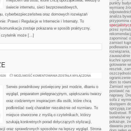
miejscem dla osób, które chcą uporządkować wiedzę o
punkty budyn
świecie internetu, sieci bezprzewodowych,
wymianę źró
odpowiednic
ngu, cyberbezpieczeństwa oraz domowych rozwiązań
analiza bywa
przypomina 
ie: Prawo i Regulacje w Internecie i Internaty. To
specjalistyc
 komunikacja zostaje pokazana w sposób praktyczny.
przez symula
rekomendacj
 czytelnik może […]
zapominać o 
zamiast kąpi
podlewania r
rozwiązania,
zauważalnie
kuchni sporo
ZE
gotowanie wi
resztek, zam
oszczędność 
ZAKUPY
 2026
MOŻLIWOŚĆ KOMENTOWANIA
ZOSTAŁA WYŁĄCZONA
ograniczeni
PLUS
dom to równ
SIZE
Zamiast wym
Serwis poradnikowy poświęcony jest modzie, dbaniu o
postawić na 
wygląd, preparatom pielęgnacyjnym, upiększaniu twarzy
naprawy. Dre
sofa z wymi
oraz codziennym inspiracjom dla osób, które chcą
dostępem do
podkreślać swój charakter niezależnie od rozmiaru. To
sprzyjają z
budżetowi. 
miejsce stworzone z myślą o czytelnikach, którzy
serwisów wym
pokazuje, że
szukają konkretnych porad dotyczących stylizacji,
dawaniu prz
racji oraz sprawdzonych sposobów na lepszy wygląd. Strona
dom pełen en