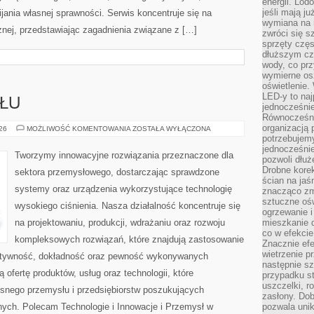
energii. Lod
jeśli mają j
ania własnej sprawności. Serwis koncentruje się na
wymiana na 
znej, przedstawiając zagadnienia związane z […]
zwróci się s
sprzęty częs
dłuższym cza
wody, co prz
wymierne os
oświetlenie
LED-y to naj
SŁU
jednocześnie
Równocześni
organizacją 
LUDZIE
026
MOŻLIWOŚĆ KOMENTOWANIA
ZOSTAŁA WYŁĄCZONA
PRZEMYSŁU
potrzebujem
jednocześnie
Tworzymy innowacyjne rozwiązania przeznaczone dla
pozwoli dłuż
Drobne korek
sektora przemysłowego, dostarczając sprawdzone
ścian na jaśn
systemy oraz urządzenia wykorzystujące technologię
znacząco zm
sztuczne ośw
wysokiego ciśnienia. Nasza działalność koncentruje się
ogrzewanie i
na projektowaniu, produkcji, wdrażaniu oraz rozwoju
mieszkanie d
co w efekcie
kompleksowych rozwiązań, które znajdują zastosowanie
Znacznie efe
wietrzenie p
fektywność, dokładność oraz pewność wykonywanych
następnie s
 ofertę produktów, usług oraz technologii, które
przypadku s
uszczelki, r
snego przemysłu i przedsiębiorstw poszukujących
zasłony. Dob
ych. Polecam Technologie i Innowacje i Przemysł w
pozwala unik