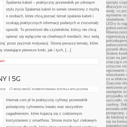
W
Spalarnia kalorii – praktyczny przewodnik po zdrowym
sprzęty częs
ODCHUDZANIU
dłuższym cza
stylu życia Spalarnia kalorii to serwis stworzony z myślą
wody, co prz
wymierne os
o osobach, które chcą poznać temat spalania kalorii i
oświetlenie
szukają praktycznych informacji podanych w zrozumiały
LED-y to naj
jednocześnie
sposób. To przestrzeń dla czytelników, którzy nie chcą
Równocześni
opierać się wyłącznie na chwilowych trendach, lecz wolą
organizacją 
potrzebujem
rzej: przez pryzmat motywacji. Strona porusza tematy, które
jednocześnie
pozwoli dłuż
stawiające pierwsze kroki, jak i tych, […]
Drobne korek
ścian na jaśn
NDY
znacząco zm
sztuczne ośw
ogrzewanie i
mieszkanie d
Y I 5G
co w efekcie
Znacznie efe
wietrzenie p
INTERNET
 2026
MOŻLIWOŚĆ KOMENTOWANIA
ZOSTAŁA WYŁĄCZONA
następnie s
MOBILNY
I
przypadku s
5G
Internat.com.pl to praktyczny cyfrowy przewodnik
uszczelki, r
zasłony. Dob
poświęcony cyfrowemu światu oraz wszystkim
pozwala unik
przegrzany, 
zagadnieniom, które kojarzą się z codziennym
do bardziej 
korzystaniem z smartfona. Strona może być ciekawym
się na konsu
energetyczne