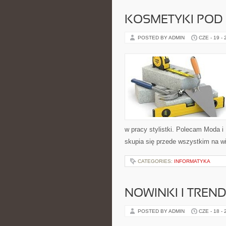
KOSMETYKI POD
POSTED BY ADMIN
CZE - 19 -
w pracy stylistki. Polecam Moda i 
skupia się przede wszystkim na wi
CATEGORIES:
INFORMATYKA
NOWINKI I TREN
POSTED BY ADMIN
CZE - 18 -