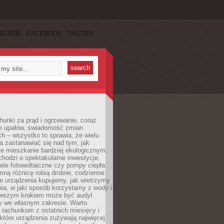
SCRIBE
FACEBOOK
TWITTER
unki za prąd i ogrzewanie, coraz
le upałów, świadomość zmian
h – wszystko to sprawia, że wielu
a zastanawiać się nad tym, jak
e mieszkanie bardziej ekologicznym.
hodzi o spektakularne inwestycje,
nele fotowoltaiczne czy pompy ciepła.
ną różnicę robią drobne, codzienne
ie urządzenia kupujemy, jak wietrzymy
ia, w jaki sposób korzystamy z wody i
erwszym krokiem może być audyt
y we własnym zakresie. Warto
ę rachunkom z ostatnich miesięcy i
które urządzenia zużywają najwięcej