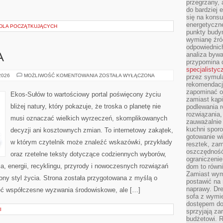
przegrzany, 
do bardziej 
się na konsu
energetyczne
 DLA POCZĄTKUJĄCYCH
punkty budyn
wymianę źró
odpowiednic
analiza bywa
A
przypomina 
specjalistyc
ZIELONA
 2026
MOŻLIWOŚĆ KOMENTOWANIA
ZOSTAŁA WYŁĄCZONA
przez symula
ENERGIA
rekomendacj
zapominać o 
Ekos-Sułów to wartościowy portal poświęcony życiu
zamiast kąpi
bliżej natury, który pokazuje, że troska o planetę nie
podlewania r
rozwiązania,
musi oznaczać wielkich wyrzeczeń, skomplikowanych
zauważalnie
kuchni sporo
decyzji ani kosztownych zmian. To internetowy zakątek,
gotowanie wi
w którym czytelnik może znaleźć wskazówki, przykłady
resztek, zam
oszczędność 
oraz rzetelne teksty dotyczące codziennych wyborów,
ograniczeni
, energii, recyklingu, przyrody i nowoczesnych rozwiązań
dom to równ
Zamiast wym
ny styl życia. Strona została przygotowana z myślą o
postawić na 
naprawy. Dre
ieć współczesne wyzwania środowiskowe, ale […]
sofa z wymi
dostępem do
I
sprzyjają z
budżetowi. 