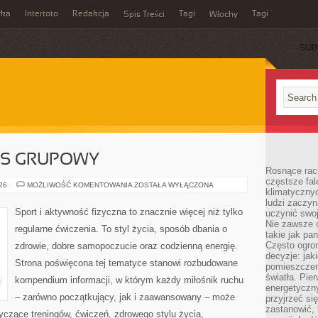
wka
Intertoto
Redakcja
Tagi
Tagi
Spis Treści
Włochy
SUB
ESS GRUPOWY
Rosnące rach
częstsze fa
AEROBIK
026
MOŻLIWOŚĆ KOMENTOWANIA
ZOSTAŁA WYŁĄCZONA
klimatycznyc
I
FITNESS
ludzi zaczyn
GRUPOWY
Sport i aktywność fizyczna to znacznie więcej niż tylko
uczynić swoj
Nie zawsze c
regularne ćwiczenia. To styl życia, sposób dbania o
takie jak pa
Często ogrom
zdrowie, dobre samopoczucie oraz codzienną energię.
decyzje: jak
Strona poświęcona tej tematyce stanowi rozbudowane
pomieszczen
światła. Pi
kompendium informacji, w którym każdy miłośnik ruchu
energetyczn
– zarówno początkujący, jak i zaawansowany – może
przyjrzeć si
zastanowić, 
yczące treningów, ćwiczeń, zdrowego stylu życia,