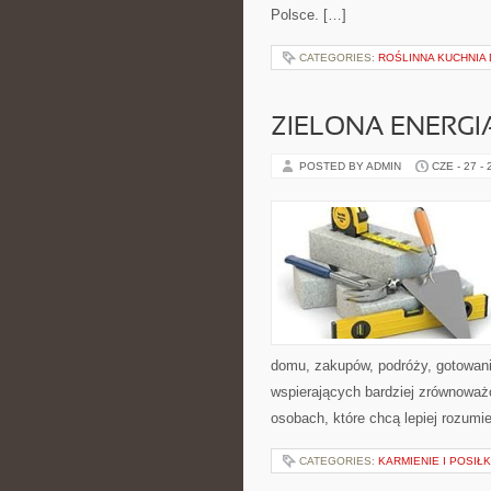
Polsce. […]
CATEGORIES:
ROŚLINNA KUCHNIA
ZIELONA ENERGI
POSTED BY ADMIN
CZE - 27 -
domu, zakupów, podróży, gotowania
wspierających bardziej zrównoważo
osobach, które chcą lepiej rozum
CATEGORIES:
KARMIENIE I POSIŁK