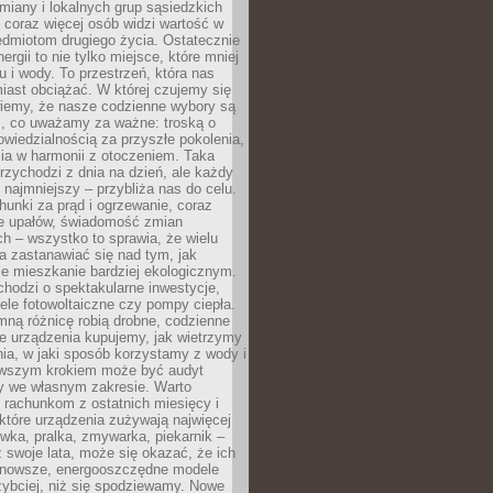
iany i lokalnych grup sąsiedzkich
 coraz więcej osób widzi wartość w
edmiotom drugiego życia. Ostatecznie
ergii to nie tylko miejsce, które mniej
 i wody. To przestrzeń, która nas
iast obciążać. W której czujemy się
wiemy, że nasze codzienne wybory są
m, co uważamy za ważne: troską o
owiedzialnością za przyszłe pokolenia,
ia w harmonii z otoczeniem. Taka
rzychodzi z dnia na dzień, ale każdy
 najmniejszy – przybliża nas do celu.
unki za prąd i ogrzewanie, coraz
le upałów, świadomość zmian
h – wszystko to sprawia, że wielu
a zastanawiać się nad tym, jak
e mieszkanie bardziej ekologicznym.
hodzi o spektakularne inwestycje,
nele fotowoltaiczne czy pompy ciepła.
ną różnicę robią drobne, codzienne
ie urządzenia kupujemy, jak wietrzymy
ia, w jaki sposób korzystamy z wody i
erwszym krokiem może być audyt
y we własnym zakresie. Warto
ę rachunkom z ostatnich miesięcy i
które urządzenia zużywają najwięcej
ówka, pralka, zmywarka, piekarnik –
uż swoje lata, może się okazać, że ich
nowsze, energooszczędne modele
zybciej, niż się spodziewamy. Nowe