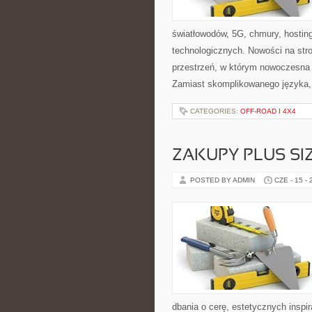
światłowodów, 5G, chmury, hosti
technologicznych. Nowości na stron
przestrzeń, w którym nowoczesna
Zamiast skomplikowanego języka,
CATEGORIES:
OFF-ROAD I 4X4
ZAKUPY PLUS SI
POSTED BY ADMIN
CZE - 15 -
dbania o cerę, estetycznych inspi