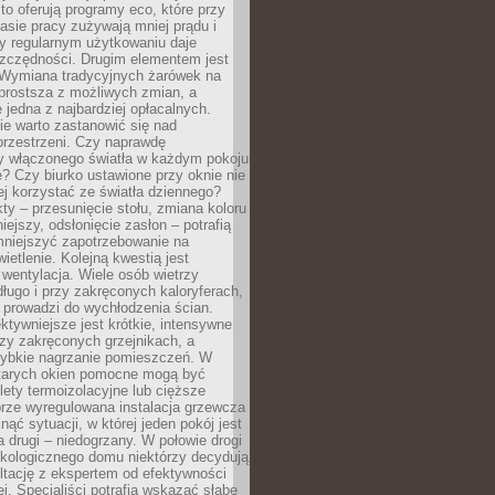
to oferują programy eco, które przy
sie pracy zużywają mniej prądu i
y regularnym użytkowaniu daje
zczędności. Drugim elementem jest
. Wymiana tradycyjnych żarówek na
prostsza z możliwych zmian, a
 jedna z najbardziej opłacalnych.
e warto zastanowić się nad
przestrzeni. Czy naprawdę
y włączonego światła w każdym pokoju
? Czy biurko ustawione przy oknie nie
ej korzystać ze światła dziennego?
ty – przesunięcie stołu, zmiana koloru
iejszy, odsłonięcie zasłon – potrafią
niejszyć zapotrzebowanie na
ietlenie. Kolejną kwestią jest
 wentylacja. Wiele osób wietrzy
ługo i przy zakręconych kaloryferach,
 prowadzi do wychłodzenia ścian.
ktywniejsze jest krótkie, intensywne
rzy zakręconych grzejnikach, a
zybkie nagrzanie pomieszczeń. W
tarych okien pomocne mogą być
olety termoizolacyjne lub cięższe
rze wyregulowana instalacja grzewcza
nąć sytuacji, w której jeden pokój jest
a drugi – niedogrzany. W połowie drogi
ekologicznego domu niektórzy decydują
ltację z ekspertem od efektywności
j. Specjaliści potrafią wskazać słabe