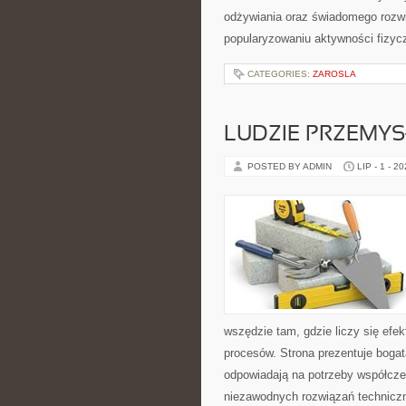
odżywiania oraz świadomego rozwij
popularyzowaniu aktywności fizyc
CATEGORIES:
ZAROSLA
LUDZIE PRZEMY
POSTED BY ADMIN
LIP - 1 - 2
wszędzie tam, gdzie liczy się e
procesów. Strona prezentuje bogatą
odpowiadają na potrzeby współcze
niezawodnych rozwiązań techniczn