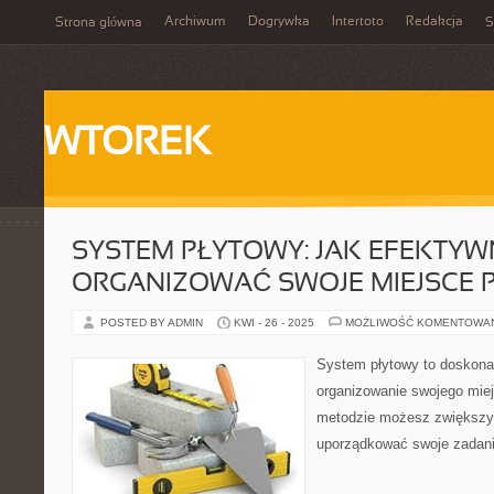
Archiwum
Dogrywka
Intertoto
Redakcja
Strona główna
S
WTOREK
SYSTEM PŁYTOWY: JAK EFEKTYW
ORGANIZOWAĆ SWOJE MIEJSCE 
POSTED BY ADMIN
KWI - 26 - 2025
MOŻLIWOŚĆ KOMENTOWA
System płytowy to doskona
organizowanie swojego miejs
metodzie możesz zwiększy
uporządkować swoje zadania.