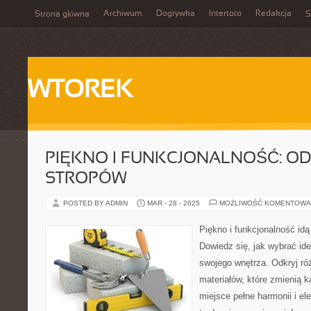
Archiwum
Dogrywka
Intertoto
Redakcja
Strona główna
S
WTOREK
PIĘKNO I FUNKCJONALNOŚĆ: OD
STROPÓW
POSTED BY ADMIN
MAR - 28 - 2025
MOŻLIWOŚĆ KOMENTOWA
Piękno i funkcjonalność idą
Dowiedz się, jak wybrać ide
swojego wnętrza. Odkryj ró
materiałów, które zmienią 
miejsce pełne harmonii i el