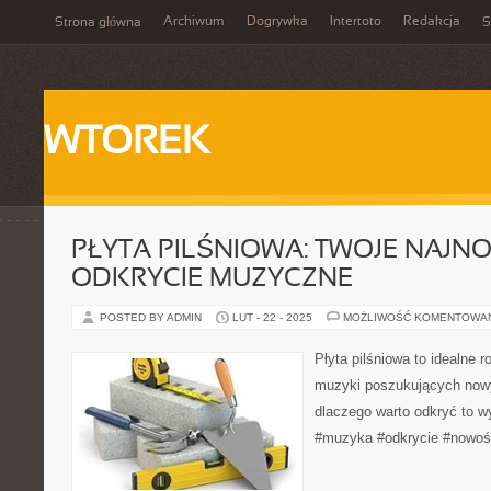
Archiwum
Dogrywka
Intertoto
Redakcja
Strona główna
S
WTOREK
PŁYTA PILŚNIOWA: TWOJE NAJN
ODKRYCIE MUZYCZNE
POSTED BY ADMIN
LUT - 22 - 2025
MOŻLIWOŚĆ KOMENTOWA
Płyta pilśniowa to idealne 
muzyki poszukujących now
dlaczego warto odkryć to w
#muzyka #odkrycie #nowoś