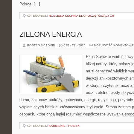
Polsce. […]
CATEGORIES:
ROŚLINNA KUCHNIA DLA POCZĄTKUJĄCYCH
ZIELONA ENERGIA
POSTED BY ADMIN
CZE - 27 - 2026
MOŻLIWOŚĆ KOMENTOWA
Ekos-Sułów to wartościowy 
bliżej natury, który pokazuj
musi oznaczać wielkich wy
decyzji ani kosztownych zm
w którym czytelnik może z
oraz rzetelne teksty dotyc
domu, zakupów, podróży, gotowania, energii, recyklingu, przyrod
wspierających bardziej zrównoważony styl życia. Strona została
osobach, które chcą lepiej rozumieć współczesne wyzwania środ
CATEGORIES:
KARMIENIE I POSIŁKI