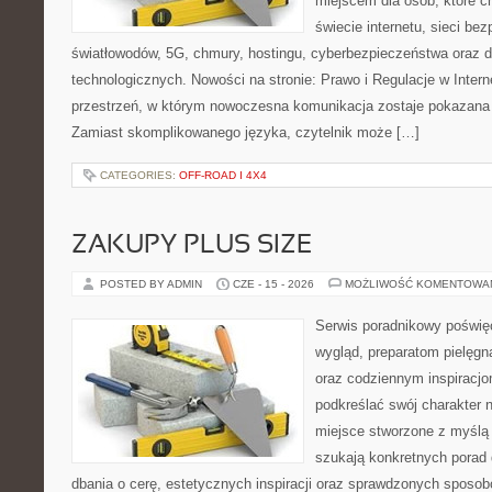
miejscem dla osób, które 
świecie internetu, sieci b
światłowodów, 5G, chmury, hostingu, cyberbezpieczeństwa oraz
technologicznych. Nowości na stronie: Prawo i Regulacje w Interne
przestrzeń, w którym nowoczesna komunikacja zostaje pokazana
Zamiast skomplikowanego języka, czytelnik może […]
CATEGORIES:
OFF-ROAD I 4X4
ZAKUPY PLUS SIZE
POSTED BY ADMIN
CZE - 15 - 2026
MOŻLIWOŚĆ KOMENTOWA
Serwis poradnikowy poświęc
wygląd, preparatom pielęgn
oraz codziennym inspiracjo
podkreślać swój charakter n
miejsce stworzone z myślą 
szukają konkretnych porad 
dbania o cerę, estetycznych inspiracji oraz sprawdzonych sposob