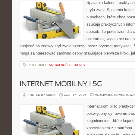
Spalarnia kalorii – prakty
stylu życia Spalarnia kalor
o osobach, które chcą pozna
szukają praktycznych infor
sposób. To przestrzeń dla c
opierać się wyłącznie na c
spojrzeć na zdrowy styl życia szerzej: przez pryzmat motywacji. 
mogą zainteresować zarówno osoby stawiające pierwsze kroki, jak
CATEGORIES:
AKTUALNOŚCI I TRENDY
INTERNET MOBILNY I 5G
POSTED BY ADMIN
CZE - 17 - 2026
MOŻLIWOŚĆ KOMENTOWA
Internat.com.pl to praktyc
poświęcony cyfrowemu świ
zagadnieniom, które kojarz
korzystaniem z smartfona.