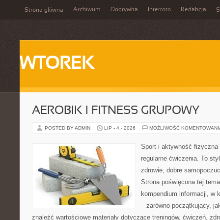
Archiwum
Dogrywka
Intertoto
Redakcja
Strona główna
S
WTOREK
AEROBIK I FITNESS GRUPOWY
POSTED BY ADMIN
LIP - 4 - 2026
MOŻLIWOŚĆ KOMENTOWAN
Sport i aktywność fizyczna 
regularne ćwiczenia. To sty
zdrowie, dobre samopoczuci
Strona poświęcona tej tem
kompendium informacji, w k
– zarówno początkujący, j
znaleźć wartościowe materiały dotyczące treningów, ćwiczeń, zdr