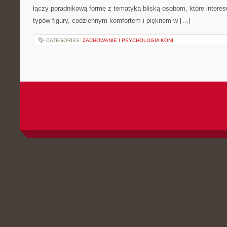
łączy poradnikową formę z tematyką bliską osobom, które interes
typów figury, codziennym komfortem i pięknem w […]
CATEGORIES:
ZACHOWANIE I PSYCHOLOGIA KONI