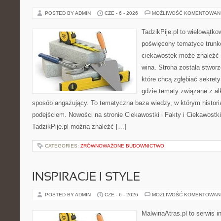
POSTED BY ADMIN
CZE - 6 - 2026
MOŻLIWOŚĆ KOMENTOWAN
TadzikPije.pl to wielowątk
poświęcony tematyce trunk
ciekawostek może znaleźć 
wina. Strona została stwor
które chcą zgłębiać sekrety
gdzie tematy związane z a
sposób angażujący. To tematyczna baza wiedzy, w którym histori
podejściem. Nowości na stronie Ciekawostki i Fakty i Ciekawostki 
TadzikPije.pl można znaleźć […]
CATEGORIES:
ZRÓWNOWAŻONE BUDOWNICTWO
INSPIRACJE I STYLE
POSTED BY ADMIN
CZE - 6 - 2026
MOŻLIWOŚĆ KOMENTOWAN
MalwinaAtras.pl to serwis 