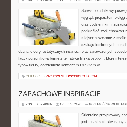
Serwis poradnikowy poświęc
wygląd, preparatom pielęgn
oraz codziennym inspiracjo
podkreślać swój charakter n
miejsce stworzone z myślą 
szukają konkretnych porad 
dbania o cerę, estetycznych inspiracji oraz sprawdzonych sposob
łączy poradnikową formę z tematyką bliską osobom, które interes
typów figury, codziennym komfortem i pięknem w […]
CATEGORIES:
ZACHOWANIE I PSYCHOLOGIA KONI
ZAPACHOWE INSPIRACJE
POSTED BY ADMIN
CZE - 13 - 2026
MOŻLIWOŚĆ KOMENTOWA
Orientalno-przyprawowy char
jest to zakątek stworzony 