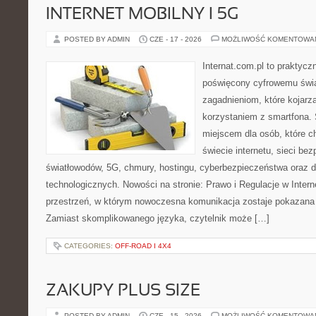
INTERNET MOBILNY I 5G
POSTED BY ADMIN
CZE - 17 - 2026
MOŻLIWOŚĆ KOMENTOWA
Internat.com.pl to praktyc
poświęcony cyfrowemu świ
zagadnieniom, które kojarz
korzystaniem z smartfona.
miejscem dla osób, które 
świecie internetu, sieci b
światłowodów, 5G, chmury, hostingu, cyberbezpieczeństwa oraz
technologicznych. Nowości na stronie: Prawo i Regulacje w Interne
przestrzeń, w którym nowoczesna komunikacja zostaje pokazana
Zamiast skomplikowanego języka, czytelnik może […]
CATEGORIES:
OFF-ROAD I 4X4
ZAKUPY PLUS SIZE
POSTED BY ADMIN
CZE - 15 - 2026
MOŻLIWOŚĆ KOMENTOWA