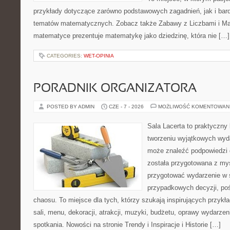
przykłady dotyczące zarówno podstawowych zagadnień, jak i ba
tematów matematycznych. Zobacz także Zabawy z Liczbami i Mat
matematyce prezentuje matematykę jako dziedzinę, która nie […]
CATEGORIES:
WET-OPINIA
PORADNIK ORGANIZATORA
POSTED BY ADMIN
CZE - 7 - 2026
MOŻLIWOŚĆ KOMENTOWAN
Sala Lacerta to praktyczny
tworzeniu wyjątkowych wyda
może znaleźć podpowiedzi 
została przygotowana z myś
przygotować wydarzenie w 
przypadkowych decyzji, poś
chaosu. To miejsce dla tych, którzy szukają inspirujących przy
sali, menu, dekoracji, atrakcji, muzyki, budżetu, oprawy wydarze
spotkania. Nowości na stronie Trendy i Inspiracje i Historie […]