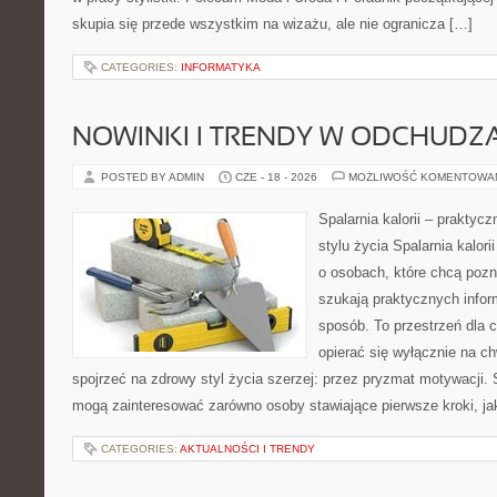
skupia się przede wszystkim na wizażu, ale nie ogranicza […]
CATEGORIES:
INFORMATYKA
NOWINKI I TRENDY W ODCHUDZ
POSTED BY ADMIN
CZE - 18 - 2026
MOŻLIWOŚĆ KOMENTOWA
Spalarnia kalorii – prakty
stylu życia Spalarnia kalor
o osobach, które chcą pozna
szukają praktycznych infor
sposób. To przestrzeń dla c
opierać się wyłącznie na c
spojrzeć na zdrowy styl życia szerzej: przez pryzmat motywacji. 
mogą zainteresować zarówno osoby stawiające pierwsze kroki, jak
CATEGORIES:
AKTUALNOŚCI I TRENDY