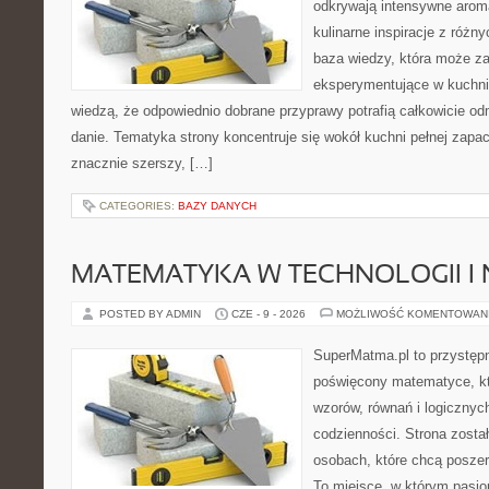
odkrywają intensywne aroma
kulinarne inspiracje z różny
baza wiedzy, która może z
eksperymentujące w kuchni,
wiedzą, że odpowiednio dobrane przyprawy potrafią całkowicie od
danie. Tematyka strony koncentruje się wokół kuchni pełnej zapach
znacznie szerszy, […]
CATEGORIES:
BAZY DANYCH
MATEMATYKA W TECHNOLOGII I
POSTED BY ADMIN
CZE - 9 - 2026
MOŻLIWOŚĆ KOMENTOWAN
SuperMatma.pl to przystępn
poświęcony matematyce, któ
wzorów, równań i logicznyc
codzienności. Strona zosta
osobach, które chcą posze
To miejsce, w którym pasjo