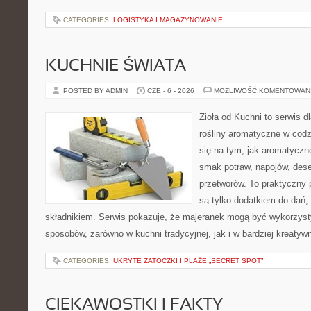
CATEGORIES:
LOGISTYKA I MAGAZYNOWANIE
KUCHNIE ŚWIATA
POSTED BY ADMIN
CZE - 6 - 2026
MOŻLIWOŚĆ KOMENTOWAN
Zioła od Kuchni to serwis d
rośliny aromatyczne w codz
się na tym, jak aromatyczn
smak potraw, napojów, des
przetworów. To praktyczny p
są tylko dodatkiem do dań,
składnikiem. Serwis pokazuje, że majeranek mogą być wykorzyst
sposobów, zarówno w kuchni tradycyjnej, jak i w bardziej kreaty
CATEGORIES:
UKRYTE ZATOCZKI I PLAŻE „SECRET SPOT”
CIEKAWOSTKI I FAKTY