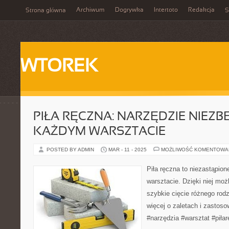
Archiwum
Dogrywka
Intertoto
Redakcja
Strona główna
S
WTOREK
PIŁA RĘCZNA: NARZĘDZIE NIEZ
KAŻDYM WARSZTACIE
POSTED BY ADMIN
MAR - 11 - 2025
MOŻLIWOŚĆ KOMENTOWA
Piła ręczna to niezastąpio
warsztacie. Dzięki niej możl
szybkie cięcie różnego rodz
więcej o zaletach i zastoso
#narzędzia #warsztat #piła