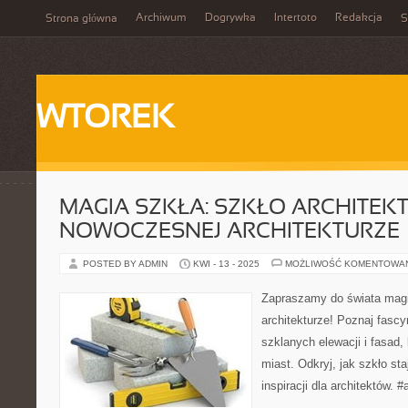
Archiwum
Dogrywka
Intertoto
Redakcja
Strona główna
S
WTOREK
MAGIA SZKŁA: SZKŁO ARCHITEK
NOWOCZESNEJ ARCHITEKTURZE
POSTED BY ADMIN
KWI - 13 - 2025
MOŻLIWOŚĆ KOMENTOWA
Zapraszamy do świata magi
architekturze! Poznaj fasc
szklanych elewacji i fasad, 
miast. Odkryj, jak szkło st
inspiracji dla architektów. 