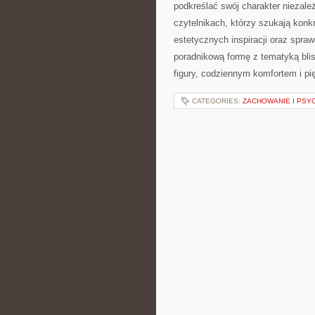
światłowodów, 5G, chmury, hosti
technologicznych. Nowości na stron
przestrzeń, w którym nowoczesna
Zamiast skomplikowanego języka,
CATEGORIES:
OFF-ROAD I 4X4
ZAKUPY PLUS SI
POSTED BY ADMIN
CZE - 15 -
dbania o cerę, estetycznych inspi