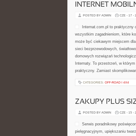
spojrzeć na zdrowy styl życia sze
mogą zainteresować zarówno osoby 
CATEGORIES:
AKTUALNOŚCI I TRE
INTERNET MOBILN
POSTED BY ADMIN
CZE - 17 -