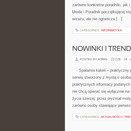
KOSMETYKI POD
POSTED BY ADMIN
CZE - 19 -
w pracy stylistki. Polecam Moda i 
skupia się przede wszystkim na wi
CATEGORIES:
INFORMATYKA
NOWINKI I TREN
POSTED BY ADMIN
CZE - 18 -