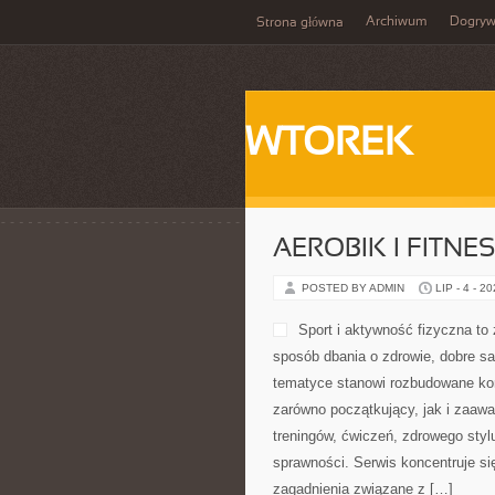
Archiwum
Dogry
Strona główna
WTOREK
AEROBIK I FITN
POSTED BY ADMIN
LIP - 4 - 2
znaleźć wartościowe materiały dot