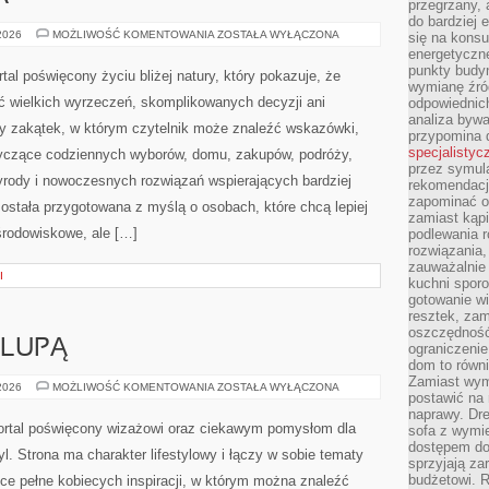
przegrzany, 
do bardziej 
się na konsu
energetyczne
 DLA POCZĄTKUJĄCYCH
punkty budyn
wymianę źró
odpowiednic
analiza bywa
A
przypomina 
specjalistyc
ZIELONA
 2026
MOŻLIWOŚĆ KOMENTOWANIA
ZOSTAŁA WYŁĄCZONA
przez symula
ENERGIA
rekomendacj
zapominać o 
Ekos-Sułów to wartościowy portal poświęcony życiu
zamiast kąpi
bliżej natury, który pokazuje, że troska o planetę nie
podlewania r
rozwiązania,
musi oznaczać wielkich wyrzeczeń, skomplikowanych
zauważalnie
kuchni sporo
decyzji ani kosztownych zmian. To internetowy zakątek,
gotowanie wi
w którym czytelnik może znaleźć wskazówki, przykłady
resztek, zam
oszczędność 
oraz rzetelne teksty dotyczące codziennych wyborów,
ograniczeni
, energii, recyklingu, przyrody i nowoczesnych rozwiązań
dom to równ
Zamiast wym
ny styl życia. Strona została przygotowana z myślą o
postawić na 
naprawy. Dre
ieć współczesne wyzwania środowiskowe, ale […]
sofa z wymi
dostępem do
I
sprzyjają z
budżetowi. 