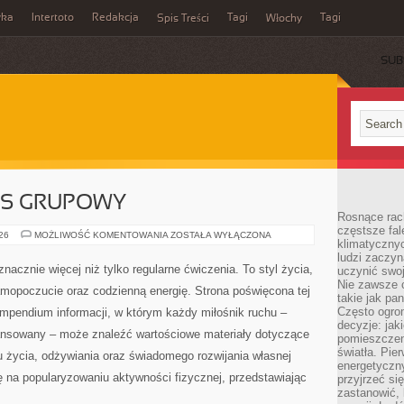
wka
Intertoto
Redakcja
Tagi
Tagi
Spis Treści
Włochy
SUB
ESS GRUPOWY
Rosnące rach
częstsze fa
AEROBIK
026
MOŻLIWOŚĆ KOMENTOWANIA
ZOSTAŁA WYŁĄCZONA
klimatycznyc
I
FITNESS
ludzi zaczyn
GRUPOWY
Sport i aktywność fizyczna to znacznie więcej niż tylko
uczynić swoj
Nie zawsze c
regularne ćwiczenia. To styl życia, sposób dbania o
takie jak pa
Często ogrom
zdrowie, dobre samopoczucie oraz codzienną energię.
decyzje: jak
Strona poświęcona tej tematyce stanowi rozbudowane
pomieszczen
światła. Pi
kompendium informacji, w którym każdy miłośnik ruchu
energetyczn
– zarówno początkujący, jak i zaawansowany – może
przyjrzeć si
zastanowić, 
yczące treningów, ćwiczeń, zdrowego stylu życia,