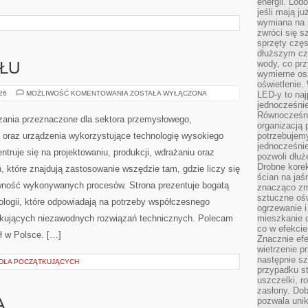
energii. Lod
jeśli mają j
ania własnej sprawności. Serwis koncentruje się na
wymiana na 
znej, przedstawiając zagadnienia związane z […]
zwróci się s
sprzęty częs
dłuższym cza
wody, co prz
wymierne os
oświetlenie
LED-y to naj
SŁU
jednocześnie
Równocześni
organizacją 
LUDZIE
026
MOŻLIWOŚĆ KOMENTOWANIA
ZOSTAŁA WYŁĄCZONA
PRZEMYSŁU
potrzebujem
jednocześnie
Tworzymy innowacyjne rozwiązania przeznaczone dla
pozwoli dłuż
Drobne korek
sektora przemysłowego, dostarczając sprawdzone
ścian na jaśn
systemy oraz urządzenia wykorzystujące technologię
znacząco zm
sztuczne ośw
wysokiego ciśnienia. Nasza działalność koncentruje się
ogrzewanie i
na projektowaniu, produkcji, wdrażaniu oraz rozwoju
mieszkanie d
co w efekcie
kompleksowych rozwiązań, które znajdują zastosowanie
Znacznie efe
wietrzenie p
fektywność, dokładność oraz pewność wykonywanych
następnie s
 ofertę produktów, usług oraz technologii, które
przypadku s
uszczelki, r
snego przemysłu i przedsiębiorstw poszukujących
zasłony. Dob
ych. Polecam Technologie i Innowacje i Przemysł w
pozwala unik