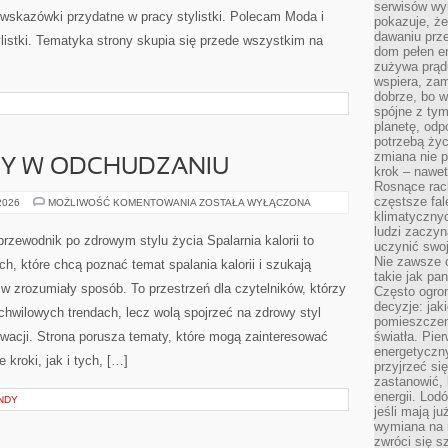
serwisów wym
pokazuje, że
 LUPĄ
dawaniu prz
dom pełen en
zużywa prądu
KOSMETYKI
 2026
MOŻLIWOŚĆ KOMENTOWANIA
ZOSTAŁA WYŁĄCZONA
wspiera, zam
POD
dobrze, bo 
LUPĄ
spójne z ty
Studio Veriss to tematyczny portal poświęcony wizażowi
planetę, odp
oraz ciekawym pomysłom dla osób, które chcą zadbać
potrzebą życ
zmiana nie p
o swój styl. Strona ma charakter lifestylowy i łączy w
krok – nawet
sobie tematy związane z modą i urodą. To miejsce
Rosnące rach
częstsze fa
pełne kobiecych inspiracji, w którym można znaleźć
klimatycznyc
ludzi zaczyn
zarówno konkretne poradniki, jak i wskazówki przydatne
uczynić swoj
Uroda i Poradnik początkującej stylistki. Tematyka strony
Nie zawsze c
takie jak pa
zażu, ale nie ogranicza […]
Często ogrom
decyzje: jak
pomieszczen
światła. Pi
energetyczn
przyjrzeć si
DY W ODCHUDZANIU
zastanowić, 
energii. Lod
jeśli mają j
NOWINKI
 2026
MOŻLIWOŚĆ KOMENTOWANIA
ZOSTAŁA WYŁĄCZONA
wymiana na 
I
TRENDY
zwróci się s