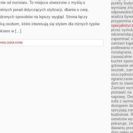
miejscem dla osób, które chcą uporządkować wiedzę o
punkty budyn
świecie internetu, sieci bezprzewodowych,
wymianę źró
odpowiednic
ngu, cyberbezpieczeństwa oraz domowych rozwiązań
analiza bywa
przypomina 
ie: Prawo i Regulacje w Internecie i Internaty. To
specjalistyc
 komunikacja zostaje pokazana w sposób praktyczny.
przez symula
rekomendacj
 czytelnik może […]
zapominać o 
zamiast kąpi
podlewania r
rozwiązania,
zauważalnie
kuchni sporo
ZE
gotowanie wi
resztek, zam
oszczędność 
ZAKUPY
 2026
MOŻLIWOŚĆ KOMENTOWANIA
ZOSTAŁA WYŁĄCZONA
ograniczeni
PLUS
dom to równ
SIZE
Zamiast wym
Serwis poradnikowy poświęcony jest modzie, dbaniu o
postawić na 
wygląd, preparatom pielęgnacyjnym, upiększaniu twarzy
naprawy. Dre
sofa z wymi
oraz codziennym inspiracjom dla osób, które chcą
dostępem do
podkreślać swój charakter niezależnie od rozmiaru. To
sprzyjają z
budżetowi. 
miejsce stworzone z myślą o czytelnikach, którzy
serwisów wym
pokazuje, że
szukają konkretnych porad dotyczących stylizacji,
dawaniu prz
racji oraz sprawdzonych sposobów na lepszy wygląd. Strona
dom pełen en