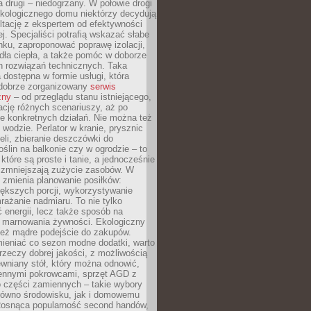
a drugi – niedogrzany. W połowie drogi
ekologicznego domu niektórzy decydują
ltację z ekspertem od efektywności
j. Specjaliści potrafią wskazać słabe
ku, zaproponować poprawę izolacji,
dła ciepła, a także pomóc w doborze
h rozwiązań technicznych. Taka
 dostępna w formie usługi, która
dobrze zorganizowany
serwis
zny
– od przeglądu stanu istniejącego,
cję różnych scenariuszy, aż po
e konkretnych działań. Nie można też
wodzie. Perlator w kranie, prysznic
eli, zbieranie deszczówki do
oślin na balkonie czy w ogrodzie – to
 które są proste i tanie, a jednocześnie
 zmniejszają zużycie zasobów. W
 zmienia planowanie posiłków:
ększych porcji, wykorzystywanie
rażanie nadmiaru. To nie tylko
energii, lecz także sposób na
e marnowania żywności. Ekologiczny
ież mądre podejście do zakupów.
ieniać co sezon modne dodatki, warto
rzeczy dobrej jakości, z możliwością
wniany stół, który można odnowić,
ennymi pokrowcami, sprzęt AGD z
 części zamiennych – takie wybory
arówno środowisku, jak i domowemu
Rosnąca popularność second handów,