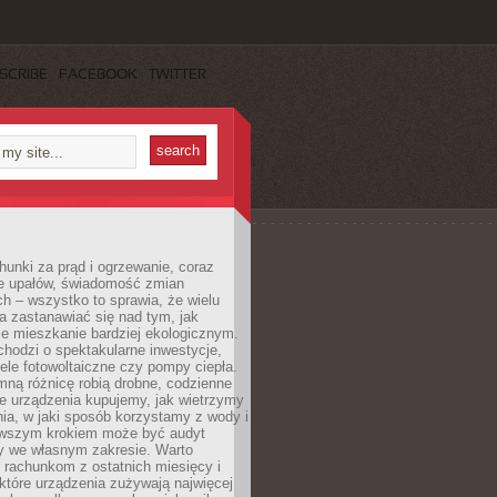
SCRIBE
FACEBOOK
TWITTER
unki za prąd i ogrzewanie, coraz
le upałów, świadomość zmian
h – wszystko to sprawia, że wielu
a zastanawiać się nad tym, jak
e mieszkanie bardziej ekologicznym.
hodzi o spektakularne inwestycje,
nele fotowoltaiczne czy pompy ciepła.
ną różnicę robią drobne, codzienne
ie urządzenia kupujemy, jak wietrzymy
ia, w jaki sposób korzystamy z wody i
erwszym krokiem może być audyt
y we własnym zakresie. Warto
ę rachunkom z ostatnich miesięcy i
które urządzenia zużywają najwięcej