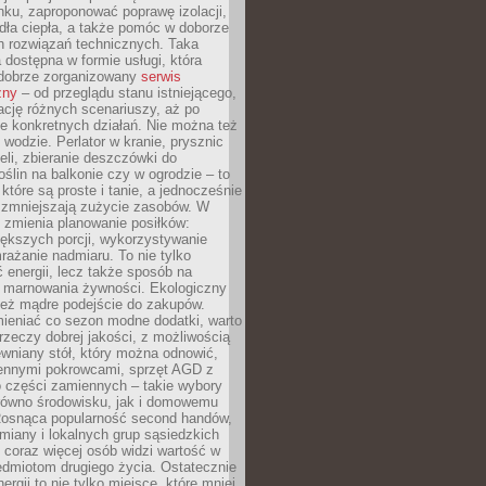
ku, zaproponować poprawę izolacji,
dła ciepła, a także pomóc w doborze
h rozwiązań technicznych. Taka
 dostępna w formie usługi, która
dobrze zorganizowany
serwis
zny
– od przeglądu stanu istniejącego,
cję różnych scenariuszy, aż po
e konkretnych działań. Nie można też
wodzie. Perlator w kranie, prysznic
eli, zbieranie deszczówki do
oślin na balkonie czy w ogrodzie – to
 które są proste i tanie, a jednocześnie
 zmniejszają zużycie zasobów. W
 zmienia planowanie posiłków:
ększych porcji, wykorzystywanie
rażanie nadmiaru. To nie tylko
energii, lecz także sposób na
e marnowania żywności. Ekologiczny
ież mądre podejście do zakupów.
ieniać co sezon modne dodatki, warto
rzeczy dobrej jakości, z możliwością
wniany stół, który można odnowić,
ennymi pokrowcami, sprzęt AGD z
 części zamiennych – takie wybory
arówno środowisku, jak i domowemu
Rosnąca popularność second handów,
iany i lokalnych grup sąsiedzkich
 coraz więcej osób widzi wartość w
edmiotom drugiego życia. Ostatecznie
ergii to nie tylko miejsce, które mniej