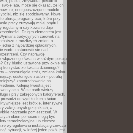
ówka, pralka, zmywarka, piekarnik –
uż swoje lata, może się okazać, że ich
nowsze, energooszczędne modele
zybciej, niż się spodziewamy. Nowe
to oferują programy eco, które przy
sie pracy zużywają mniej prądu i
y regularnym użytkowaniu daje
zczędności. Drugim elementem jest
. Wymiana tradycyjnych żarówek na
prostsza z możliwych zmian, a
 jedna z najbardziej opłacalnych.
e warto zastanowić się nad
przestrzeni. Czy naprawdę
y włączonego światła w każdym pokoju
? Czy biurko ustawione przy oknie nie
ej korzystać ze światła dziennego?
ty – przesunięcie stołu, zmiana koloru
iejszy, odsłonięcie zasłon – potrafią
niejszyć zapotrzebowanie na
ietlenie. Kolejną kwestią jest
 wentylacja. Wiele osób wietrzy
ługo i przy zakręconych kaloryferach,
 prowadzi do wychłodzenia ścian.
ktywniejsze jest krótkie, intensywne
rzy zakręconych grzejnikach, a
zybkie nagrzanie pomieszczeń. W
tarych okien pomocne mogą być
olety termoizolacyjne lub cięższe
rze wyregulowana instalacja grzewcza
nąć sytuacji, w której jeden pokój jest