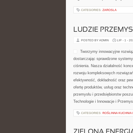
odżywiania oraz świadomego rozwij
popularyzowaniu aktywności fizyc
CATEGORIES:
ZAROSLA
LUDZIE PRZEMY
POSTED BY ADMIN
LIP - 1 - 2
wszędzie tam, gdzie liczy się e
procesów. Strona prezentuje bogatą
odpowiadają na potrzeby współcze
niezawodnych rozwiązań techniczn