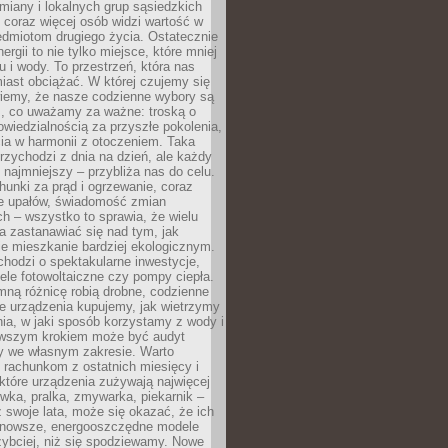
iany i lokalnych grup sąsiedzkich
 coraz więcej osób widzi wartość w
edmiotom drugiego życia. Ostatecznie
ergii to nie tylko miejsce, które mniej
 i wody. To przestrzeń, która nas
iast obciążać. W której czujemy się
wiemy, że nasze codzienne wybory są
m, co uważamy za ważne: troską o
owiedzialnością za przyszłe pokolenia,
ia w harmonii z otoczeniem. Taka
rzychodzi z dnia na dzień, ale każdy
 najmniejszy – przybliża nas do celu.
unki za prąd i ogrzewanie, coraz
le upałów, świadomość zmian
h – wszystko to sprawia, że wielu
a zastanawiać się nad tym, jak
e mieszkanie bardziej ekologicznym.
hodzi o spektakularne inwestycje,
nele fotowoltaiczne czy pompy ciepła.
ną różnicę robią drobne, codzienne
ie urządzenia kupujemy, jak wietrzymy
ia, w jaki sposób korzystamy z wody i
erwszym krokiem może być audyt
y we własnym zakresie. Warto
ę rachunkom z ostatnich miesięcy i
które urządzenia zużywają najwięcej
ówka, pralka, zmywarka, piekarnik –
uż swoje lata, może się okazać, że ich
nowsze, energooszczędne modele
zybciej, niż się spodziewamy. Nowe