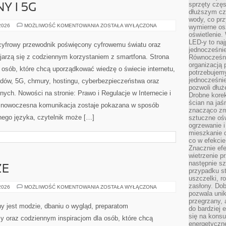
W
Spalarnia kalorii – praktyczny przewodnik po zdrowym
sprzęty częs
ODCHUDZANIU
dłuższym cza
stylu życia Spalarnia kalorii to serwis stworzony z myślą
wody, co prz
wymierne os
o osobach, które chcą poznać temat spalania kalorii i
oświetlenie
szukają praktycznych informacji podanych w zrozumiały
LED-y to naj
jednocześnie
sposób. To przestrzeń dla czytelników, którzy nie chcą
Równocześni
opierać się wyłącznie na chwilowych trendach, lecz wolą
organizacją 
potrzebujem
rzej: przez pryzmat motywacji. Strona porusza tematy, które
jednocześnie
pozwoli dłuż
stawiające pierwsze kroki, jak i tych, […]
Drobne korek
ścian na jaśn
NDY
znacząco zm
sztuczne ośw
ogrzewanie i
mieszkanie d
Y I 5G
co w efekcie
Znacznie efe
wietrzenie p
INTERNET
 2026
MOŻLIWOŚĆ KOMENTOWANIA
ZOSTAŁA WYŁĄCZONA
następnie s
MOBILNY
I
przypadku s
5G
Internat.com.pl to praktyczny cyfrowy przewodnik
uszczelki, r
zasłony. Dob
poświęcony cyfrowemu światu oraz wszystkim
pozwala unik
przegrzany, 
zagadnieniom, które kojarzą się z codziennym
do bardziej 
korzystaniem z smartfona. Strona może być ciekawym
się na konsu
energetyczne