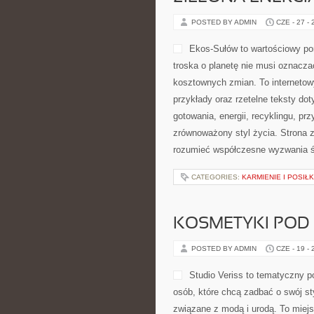
Polsce. […]
CATEGORIES:
ROŚLINNA KUCHNIA
ZIELONA ENERGI
POSTED BY ADMIN
CZE - 27 -
domu, zakupów, podróży, gotowania
wspierających bardziej zrównoważo
osobach, które chcą lepiej rozum
CATEGORIES:
KARMIENIE I POSIŁK