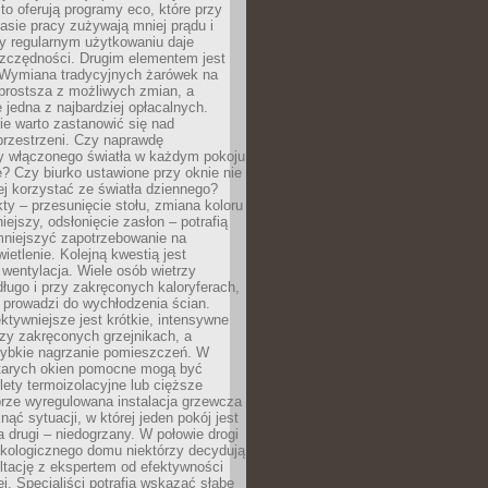
to oferują programy eco, które przy
sie pracy zużywają mniej prądu i
y regularnym użytkowaniu daje
zczędności. Drugim elementem jest
. Wymiana tradycyjnych żarówek na
prostsza z możliwych zmian, a
 jedna z najbardziej opłacalnych.
e warto zastanowić się nad
przestrzeni. Czy naprawdę
y włączonego światła w każdym pokoju
? Czy biurko ustawione przy oknie nie
ej korzystać ze światła dziennego?
ty – przesunięcie stołu, zmiana koloru
iejszy, odsłonięcie zasłon – potrafią
niejszyć zapotrzebowanie na
ietlenie. Kolejną kwestią jest
 wentylacja. Wiele osób wietrzy
ługo i przy zakręconych kaloryferach,
 prowadzi do wychłodzenia ścian.
ktywniejsze jest krótkie, intensywne
rzy zakręconych grzejnikach, a
zybkie nagrzanie pomieszczeń. W
tarych okien pomocne mogą być
olety termoizolacyjne lub cięższe
rze wyregulowana instalacja grzewcza
nąć sytuacji, w której jeden pokój jest
a drugi – niedogrzany. W połowie drogi
ekologicznego domu niektórzy decydują
ltację z ekspertem od efektywności
j. Specjaliści potrafią wskazać słabe