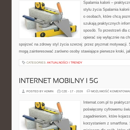
Spalarnia kalorii – prakty
stylu życia Spalarnia kalor
o osobach, które chcą pozna
szukają praktycznych infor
sposób. To przestrzeń dla c
opierać się wyłącznie na c
spojrzeć na zdrowy styl życia szerzej: przez pryzmat motywacji. 
mogą zainteresować zarówno osoby stawiające pierwsze kroki, jak
CATEGORIES:
AKTUALNOŚCI I TRENDY
INTERNET MOBILNY I 5G
POSTED BY ADMIN
CZE - 17 - 2026
MOŻLIWOŚĆ KOMENTOWA
Internat.com.pl to praktyc
poświęcony cyfrowemu świ
zagadnieniom, które kojarz
korzystaniem z smartfona.