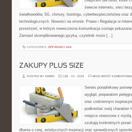
miejscem dla osób, które 
świecie internetu, sieci b
światłowodów, 5G, chmury, hostingu, cyberbezpieczeństwa oraz
technologicznych. Nowości na stronie: Prawo i Regulacje w Interne
przestrzeń, w którym nowoczesna komunikacja zostaje pokazana
Zamiast skomplikowanego języka, czytelnik może […]
CATEGORIES:
OFF-ROAD I 4X4
ZAKUPY PLUS SIZE
POSTED BY ADMIN
CZE - 15 - 2026
MOŻLIWOŚĆ KOMENTOWA
Serwis poradnikowy poświęc
wygląd, preparatom pielęgn
oraz codziennym inspiracjo
podkreślać swój charakter n
miejsce stworzone z myślą 
szukają konkretnych porad 
dbania o cerę, estetycznych inspiracji oraz sprawdzonych sposob