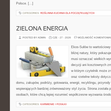
Polsce. […]
CATEGORIES:
ROŚLINNA KUCHNIA DLA POCZĄTKUJĄCYCH
ZIELONA ENERGIA
POSTED BY ADMIN
CZE - 27 - 2026
MOŻLIWOŚĆ KOMENTOWA
Ekos-Sułów to wartościowy 
bliżej natury, który pokazuj
musi oznaczać wielkich wy
decyzji ani kosztownych zm
w którym czytelnik może z
oraz rzetelne teksty dotyc
domu, zakupów, podróży, gotowania, energii, recyklingu, przyrod
wspierających bardziej zrównoważony styl życia. Strona została
osobach, które chcą lepiej rozumieć współczesne wyzwania środ
CATEGORIES:
KARMIENIE I POSIŁKI