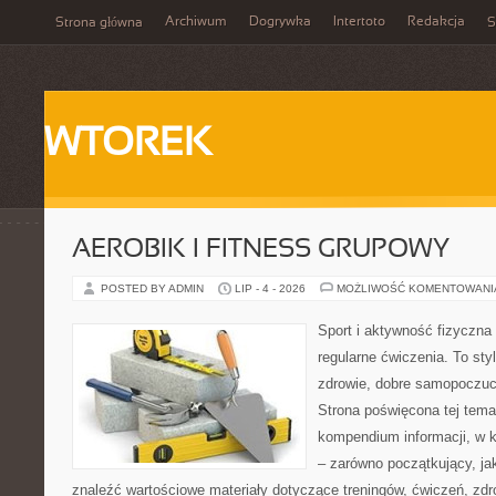
Archiwum
Dogrywka
Intertoto
Redakcja
Strona główna
S
WTOREK
AEROBIK I FITNESS GRUPOWY
POSTED BY ADMIN
LIP - 4 - 2026
MOŻLIWOŚĆ KOMENTOWAN
Sport i aktywność fizyczna 
regularne ćwiczenia. To sty
zdrowie, dobre samopoczuci
Strona poświęcona tej tem
kompendium informacji, w k
– zarówno początkujący, j
znaleźć wartościowe materiały dotyczące treningów, ćwiczeń, zdr