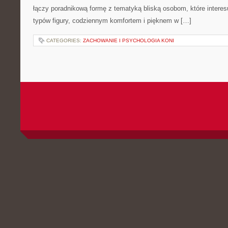
łączy poradnikową formę z tematyką bliską osobom, które interes
typów figury, codziennym komfortem i pięknem w […]
CATEGORIES:
ZACHOWANIE I PSYCHOLOGIA KONI