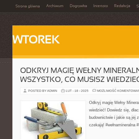
Archiwum
Dogrywka
Intertoto
Redakcja
Strona główna
S
WTOREK
ODKRYJ MAGIĘ WEŁNY MINERALN
WSZYSTKO, CO MUSISZ WIEDZIE
POSTED BY ADMIN
LUT - 18 - 2025
MOŻLIWOŚĆ KOMENTOWA
Odkryj magię Wełny Minera
wiedzieć! Dowiedz się, dlac
budownictwie i jakie są jej 
czekają! #wełnamineralna 