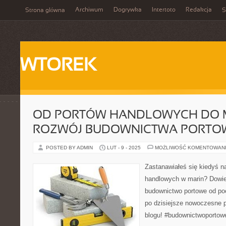
Archiwum
Dogrywka
Intertoto
Redakcja
Strona główna
S
WTOREK
OD PORTÓW HANDLOWYCH DO M
ROZWÓJ BUDOWNICTWA PORTO
POSTED BY ADMIN
LUT - 9 - 2025
MOŻLIWOŚĆ KOMENTOWAN
Zastanawiałeś się kiedyś n
handlowych w marin? Dowieci
budownictwo portowe od po
po dzisiejsze nowoczesne 
blogu! #budownictwoportow