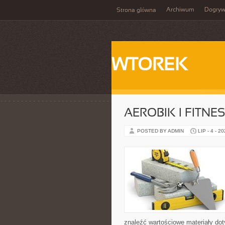
Archiwum
Dogry
Strona główna
WTOREK
AEROBIK I FITN
POSTED BY ADMIN
LIP - 4 - 2
znaleźć wartościowe materiały dot