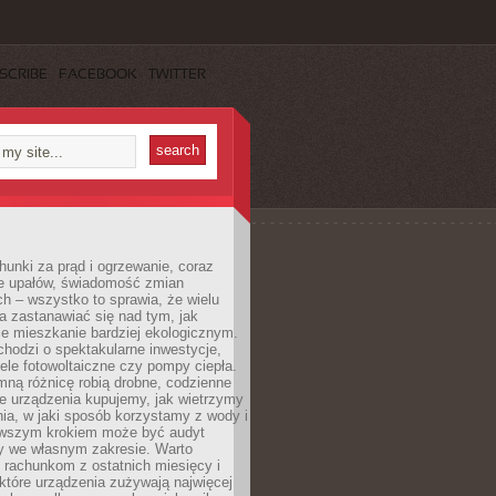
SCRIBE
FACEBOOK
TWITTER
unki za prąd i ogrzewanie, coraz
le upałów, świadomość zmian
h – wszystko to sprawia, że wielu
a zastanawiać się nad tym, jak
e mieszkanie bardziej ekologicznym.
hodzi o spektakularne inwestycje,
nele fotowoltaiczne czy pompy ciepła.
ną różnicę robią drobne, codzienne
ie urządzenia kupujemy, jak wietrzymy
ia, w jaki sposób korzystamy z wody i
erwszym krokiem może być audyt
y we własnym zakresie. Warto
ę rachunkom z ostatnich miesięcy i
które urządzenia zużywają najwięcej