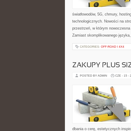
światłowodów, 5G, chmury, hosti
technologicznych. Nowości na stron
przestrzeń, w którym nowoczesna
Zamiast skomplikowanego języka,
CATEGORIES:
OFF-ROAD I 4X4
ZAKUPY PLUS SI
POSTED BY ADMIN
CZE - 15 -
dbania o cerę, estetycznych inspi