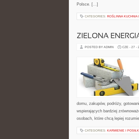
Polsce. […]
CATEGORIES:
ROŚLINNA KUCHNIA
ZIELONA ENERGI
POSTED BY ADMIN
CZE - 27 -
domu, zakupów, podróży, gotowania
wspierających bardziej zrównoważo
osobach, które chcą lepiej rozum
CATEGORIES:
KARMIENIE I POSIŁK