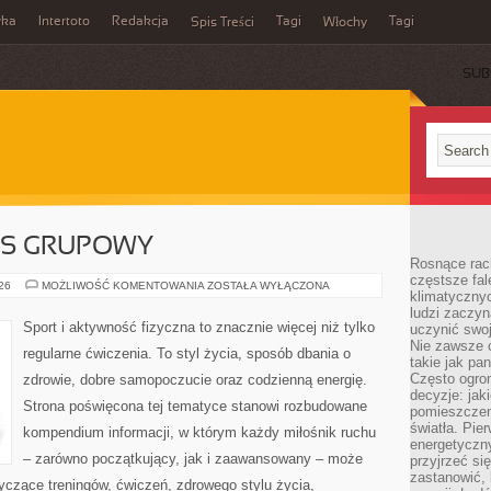
wka
Intertoto
Redakcja
Tagi
Tagi
Spis Treści
Włochy
SUB
ESS GRUPOWY
Rosnące rach
częstsze fa
AEROBIK
026
MOŻLIWOŚĆ KOMENTOWANIA
ZOSTAŁA WYŁĄCZONA
klimatycznyc
I
FITNESS
ludzi zaczyn
GRUPOWY
Sport i aktywność fizyczna to znacznie więcej niż tylko
uczynić swoj
Nie zawsze c
regularne ćwiczenia. To styl życia, sposób dbania o
takie jak pa
Często ogrom
zdrowie, dobre samopoczucie oraz codzienną energię.
decyzje: jak
Strona poświęcona tej tematyce stanowi rozbudowane
pomieszczen
światła. Pi
kompendium informacji, w którym każdy miłośnik ruchu
energetyczn
– zarówno początkujący, jak i zaawansowany – może
przyjrzeć si
zastanowić, 
yczące treningów, ćwiczeń, zdrowego stylu życia,