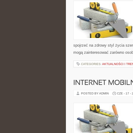
spojrzeć na zdrowy styl życia sze
mogą zainteresować zarówno osoby 
CATEGORIES:
AKTUALNOŚCI I TRE
INTERNET MOBILN
POSTED BY ADMIN
CZE - 17 -