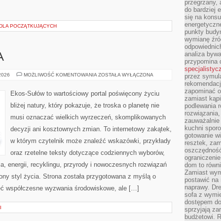
przegrzany, 
do bardziej 
się na konsu
energetyczne
 DLA POCZĄTKUJĄCYCH
punkty budyn
wymianę źró
odpowiednic
analiza bywa
A
przypomina 
specjalistyc
ZIELONA
 2026
MOŻLIWOŚĆ KOMENTOWANIA
ZOSTAŁA WYŁĄCZONA
przez symula
ENERGIA
rekomendacj
zapominać o 
Ekos-Sułów to wartościowy portal poświęcony życiu
zamiast kąpi
bliżej natury, który pokazuje, że troska o planetę nie
podlewania r
rozwiązania,
musi oznaczać wielkich wyrzeczeń, skomplikowanych
zauważalnie
kuchni sporo
decyzji ani kosztownych zmian. To internetowy zakątek,
gotowanie wi
w którym czytelnik może znaleźć wskazówki, przykłady
resztek, zam
oszczędność 
oraz rzetelne teksty dotyczące codziennych wyborów,
ograniczeni
, energii, recyklingu, przyrody i nowoczesnych rozwiązań
dom to równ
Zamiast wym
ny styl życia. Strona została przygotowana z myślą o
postawić na 
naprawy. Dre
ieć współczesne wyzwania środowiskowe, ale […]
sofa z wymi
dostępem do
I
sprzyjają z
budżetowi. 