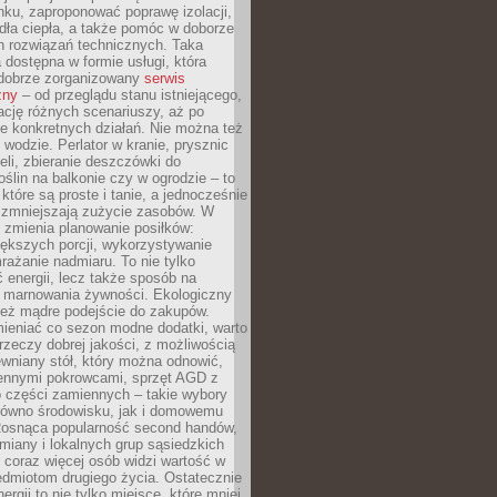
ku, zaproponować poprawę izolacji,
dła ciepła, a także pomóc w doborze
h rozwiązań technicznych. Taka
 dostępna w formie usługi, która
dobrze zorganizowany
serwis
zny
– od przeglądu stanu istniejącego,
cję różnych scenariuszy, aż po
e konkretnych działań. Nie można też
wodzie. Perlator w kranie, prysznic
eli, zbieranie deszczówki do
oślin na balkonie czy w ogrodzie – to
 które są proste i tanie, a jednocześnie
 zmniejszają zużycie zasobów. W
 zmienia planowanie posiłków:
ększych porcji, wykorzystywanie
rażanie nadmiaru. To nie tylko
energii, lecz także sposób na
e marnowania żywności. Ekologiczny
ież mądre podejście do zakupów.
ieniać co sezon modne dodatki, warto
rzeczy dobrej jakości, z możliwością
wniany stół, który można odnowić,
ennymi pokrowcami, sprzęt AGD z
 części zamiennych – takie wybory
arówno środowisku, jak i domowemu
Rosnąca popularność second handów,
iany i lokalnych grup sąsiedzkich
 coraz więcej osób widzi wartość w
edmiotom drugiego życia. Ostatecznie
ergii to nie tylko miejsce, które mniej