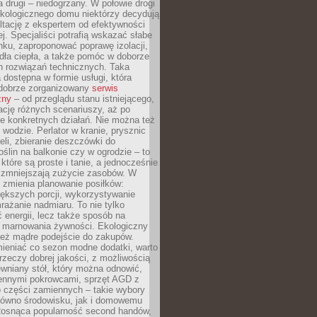
a drugi – niedogrzany. W połowie drogi
ekologicznego domu niektórzy decydują
ltację z ekspertem od efektywności
j. Specjaliści potrafią wskazać słabe
ku, zaproponować poprawę izolacji,
dła ciepła, a także pomóc w doborze
h rozwiązań technicznych. Taka
 dostępna w formie usługi, która
dobrze zorganizowany
serwis
zny
– od przeglądu stanu istniejącego,
cję różnych scenariuszy, aż po
e konkretnych działań. Nie można też
wodzie. Perlator w kranie, prysznic
eli, zbieranie deszczówki do
oślin na balkonie czy w ogrodzie – to
 które są proste i tanie, a jednocześnie
 zmniejszają zużycie zasobów. W
 zmienia planowanie posiłków:
ększych porcji, wykorzystywanie
rażanie nadmiaru. To nie tylko
energii, lecz także sposób na
e marnowania żywności. Ekologiczny
ież mądre podejście do zakupów.
ieniać co sezon modne dodatki, warto
rzeczy dobrej jakości, z możliwością
wniany stół, który można odnowić,
ennymi pokrowcami, sprzęt AGD z
 części zamiennych – takie wybory
arówno środowisku, jak i domowemu
Rosnąca popularność second handów,