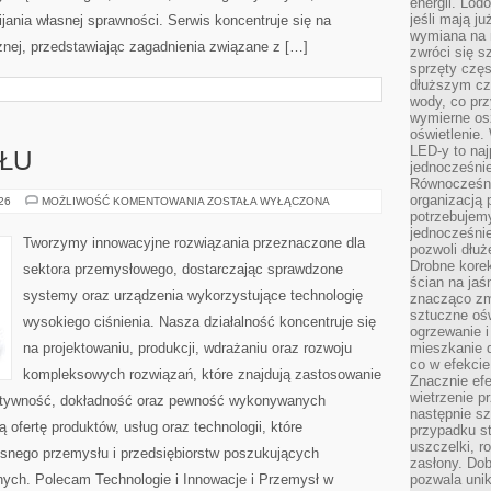
energii. Lod
jeśli mają j
ania własnej sprawności. Serwis koncentruje się na
wymiana na 
znej, przedstawiając zagadnienia związane z […]
zwróci się s
sprzęty częs
dłuższym cza
wody, co prz
wymierne os
oświetlenie
LED-y to naj
SŁU
jednocześnie
Równocześni
organizacją 
LUDZIE
026
MOŻLIWOŚĆ KOMENTOWANIA
ZOSTAŁA WYŁĄCZONA
PRZEMYSŁU
potrzebujem
jednocześnie
Tworzymy innowacyjne rozwiązania przeznaczone dla
pozwoli dłuż
Drobne korek
sektora przemysłowego, dostarczając sprawdzone
ścian na jaśn
systemy oraz urządzenia wykorzystujące technologię
znacząco zm
sztuczne ośw
wysokiego ciśnienia. Nasza działalność koncentruje się
ogrzewanie i
na projektowaniu, produkcji, wdrażaniu oraz rozwoju
mieszkanie d
co w efekcie
kompleksowych rozwiązań, które znajdują zastosowanie
Znacznie efe
wietrzenie p
fektywność, dokładność oraz pewność wykonywanych
następnie s
 ofertę produktów, usług oraz technologii, które
przypadku s
uszczelki, r
snego przemysłu i przedsiębiorstw poszukujących
zasłony. Dob
ych. Polecam Technologie i Innowacje i Przemysł w
pozwala unik