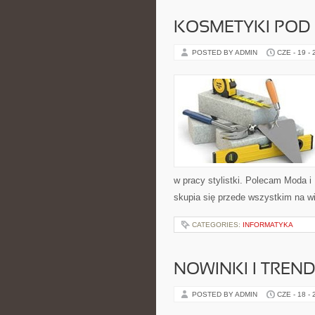
KOSMETYKI POD
POSTED BY ADMIN
CZE - 19 -
w pracy stylistki. Polecam Moda i 
skupia się przede wszystkim na wi
CATEGORIES:
INFORMATYKA
NOWINKI I TREN
POSTED BY ADMIN
CZE - 18 -