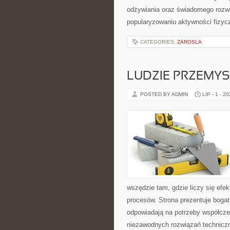
odżywiania oraz świadomego rozwij
popularyzowaniu aktywności fizyc
CATEGORIES:
ZAROSLA
LUDZIE PRZEMY
POSTED BY ADMIN
LIP - 1 - 2
wszędzie tam, gdzie liczy się e
procesów. Strona prezentuje bogatą
odpowiadają na potrzeby współcze
niezawodnych rozwiązań techniczn