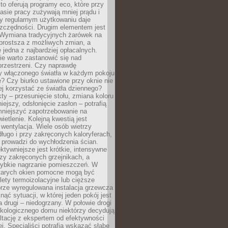
to oferują programy eco, które przy
sie pracy zużywają mniej prądu i
y regularnym użytkowaniu daje
zczędności. Drugim elementem jest
. Wymiana tradycyjnych żarówek na
prostsza z możliwych zmian, a
 jedna z najbardziej opłacalnych.
e warto zastanowić się nad
przestrzeni. Czy naprawdę
y włączonego światła w każdym pokoju
? Czy biurko ustawione przy oknie nie
ej korzystać ze światła dziennego?
ty – przesunięcie stołu, zmiana koloru
iejszy, odsłonięcie zasłon – potrafią
niejszyć zapotrzebowanie na
ietlenie. Kolejną kwestią jest
 wentylacja. Wiele osób wietrzy
ługo i przy zakręconych kaloryferach,
 prowadzi do wychłodzenia ścian.
ktywniejsze jest krótkie, intensywne
rzy zakręconych grzejnikach, a
zybkie nagrzanie pomieszczeń. W
tarych okien pomocne mogą być
olety termoizolacyjne lub cięższe
rze wyregulowana instalacja grzewcza
nąć sytuacji, w której jeden pokój jest
a drugi – niedogrzany. W połowie drogi
ekologicznego domu niektórzy decydują
ltację z ekspertem od efektywności
j. Specjaliści potrafią wskazać słabe