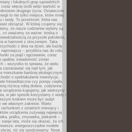
iany i lokalnych grup sąsiedzkich
 coraz więcej osób widzi wartość w
edmiotom drugiego życia. Ostatecznie
ergii to nie tylko miejsce, które mniej
 i wody. To przestrzeń, która nas
iast obciążać. W której czujemy się
wiemy, że nasze codzienne wybory są
m, co uważamy za ważne: troską o
owiedzialnością za przyszłe pokolenia,
ia w harmonii z otoczeniem. Taka
rzychodzi z dnia na dzień, ale każdy
 najmniejszy – przybliża nas do celu.
unki za prąd i ogrzewanie, coraz
le upałów, świadomość zmian
h – wszystko to sprawia, że wielu
a zastanawiać się nad tym, jak
e mieszkanie bardziej ekologicznym.
hodzi o spektakularne inwestycje,
nele fotowoltaiczne czy pompy ciepła.
ną różnicę robią drobne, codzienne
ie urządzenia kupujemy, jak wietrzymy
ia, w jaki sposób korzystamy z wody i
erwszym krokiem może być audyt
y we własnym zakresie. Warto
ę rachunkom z ostatnich miesięcy i
które urządzenia zużywają najwięcej
ówka, pralka, zmywarka, piekarnik –
uż swoje lata, może się okazać, że ich
nowsze, energooszczędne modele
zybciej, niż się spodziewamy. Nowe