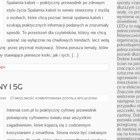
W
Spalarnia kalorii – praktyczny przewodnik po zdrowym
sprzęty częs
ODCHUDZANIU
dłuższym cza
stylu życia Spalarnia kalorii to serwis stworzony z myślą
wody, co prz
wymierne os
o osobach, które chcą poznać temat spalania kalorii i
oświetlenie
szukają praktycznych informacji podanych w zrozumiały
LED-y to naj
jednocześnie
sposób. To przestrzeń dla czytelników, którzy nie chcą
Równocześni
opierać się wyłącznie na chwilowych trendach, lecz wolą
organizacją 
potrzebujem
rzej: przez pryzmat motywacji. Strona porusza tematy, które
jednocześnie
pozwoli dłuż
stawiające pierwsze kroki, jak i tych, […]
Drobne korek
ścian na jaśn
NDY
znacząco zm
sztuczne ośw
ogrzewanie i
mieszkanie d
Y I 5G
co w efekcie
Znacznie efe
wietrzenie p
INTERNET
 2026
MOŻLIWOŚĆ KOMENTOWANIA
ZOSTAŁA WYŁĄCZONA
następnie s
MOBILNY
I
przypadku s
5G
Internat.com.pl to praktyczny cyfrowy przewodnik
uszczelki, r
zasłony. Dob
poświęcony cyfrowemu światu oraz wszystkim
pozwala unik
przegrzany, 
zagadnieniom, które kojarzą się z codziennym
do bardziej 
korzystaniem z smartfona. Strona może być ciekawym
się na konsu
energetyczne