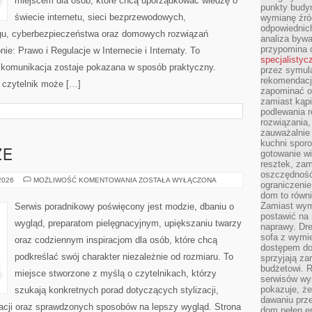
miejscem dla osób, które chcą uporządkować wiedzę o
punkty budyn
świecie internetu, sieci bezprzewodowych,
wymianę źró
odpowiednic
ngu, cyberbezpieczeństwa oraz domowych rozwiązań
analiza bywa
przypomina 
ie: Prawo i Regulacje w Internecie i Internaty. To
specjalistyc
 komunikacja zostaje pokazana w sposób praktyczny.
przez symula
rekomendacj
 czytelnik może […]
zapominać o 
zamiast kąpi
podlewania r
rozwiązania,
zauważalnie
kuchni sporo
ZE
gotowanie wi
resztek, zam
oszczędność 
ZAKUPY
 2026
MOŻLIWOŚĆ KOMENTOWANIA
ZOSTAŁA WYŁĄCZONA
ograniczeni
PLUS
dom to równ
SIZE
Zamiast wym
Serwis poradnikowy poświęcony jest modzie, dbaniu o
postawić na 
wygląd, preparatom pielęgnacyjnym, upiększaniu twarzy
naprawy. Dre
sofa z wymi
oraz codziennym inspiracjom dla osób, które chcą
dostępem do
podkreślać swój charakter niezależnie od rozmiaru. To
sprzyjają z
budżetowi. 
miejsce stworzone z myślą o czytelnikach, którzy
serwisów wym
pokazuje, że
szukają konkretnych porad dotyczących stylizacji,
dawaniu prz
racji oraz sprawdzonych sposobów na lepszy wygląd. Strona
dom pełen en