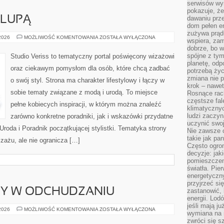
serwisów wym
pokazuje, że
 LUPĄ
dawaniu prz
dom pełen en
zużywa prądu
KOSMETYKI
 2026
MOŻLIWOŚĆ KOMENTOWANIA
ZOSTAŁA WYŁĄCZONA
wspiera, zam
POD
dobrze, bo 
LUPĄ
spójne z ty
Studio Veriss to tematyczny portal poświęcony wizażowi
planetę, odp
oraz ciekawym pomysłom dla osób, które chcą zadbać
potrzebą życ
zmiana nie p
o swój styl. Strona ma charakter lifestylowy i łączy w
krok – nawet
sobie tematy związane z modą i urodą. To miejsce
Rosnące rach
częstsze fa
pełne kobiecych inspiracji, w którym można znaleźć
klimatycznyc
ludzi zaczyn
zarówno konkretne poradniki, jak i wskazówki przydatne
uczynić swoj
Uroda i Poradnik początkującej stylistki. Tematyka strony
Nie zawsze c
takie jak pa
zażu, ale nie ogranicza […]
Często ogrom
decyzje: jak
pomieszczen
światła. Pi
energetyczn
przyjrzeć si
DY W ODCHUDZANIU
zastanowić, 
energii. Lod
jeśli mają j
NOWINKI
 2026
MOŻLIWOŚĆ KOMENTOWANIA
ZOSTAŁA WYŁĄCZONA
wymiana na 
I
TRENDY
zwróci się s