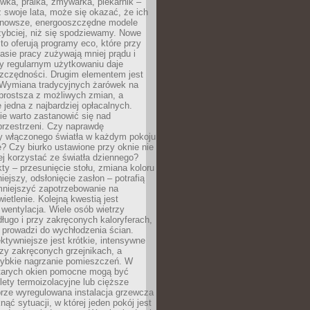
ówka, pralka, zmywarka, piekarnik –
uż swoje lata, może się okazać, że ich
nowsze, energooszczędne modele
zybciej, niż się spodziewamy. Nowe
to oferują programy eco, które przy
sie pracy zużywają mniej prądu i
y regularnym użytkowaniu daje
zczędności. Drugim elementem jest
. Wymiana tradycyjnych żarówek na
prostsza z możliwych zmian, a
 jedna z najbardziej opłacalnych.
e warto zastanowić się nad
przestrzeni. Czy naprawdę
y włączonego światła w każdym pokoju
? Czy biurko ustawione przy oknie nie
ej korzystać ze światła dziennego?
ty – przesunięcie stołu, zmiana koloru
iejszy, odsłonięcie zasłon – potrafią
niejszyć zapotrzebowanie na
ietlenie. Kolejną kwestią jest
 wentylacja. Wiele osób wietrzy
ługo i przy zakręconych kaloryferach,
 prowadzi do wychłodzenia ścian.
ktywniejsze jest krótkie, intensywne
rzy zakręconych grzejnikach, a
zybkie nagrzanie pomieszczeń. W
tarych okien pomocne mogą być
olety termoizolacyjne lub cięższe
rze wyregulowana instalacja grzewcza
nąć sytuacji, w której jeden pokój jest