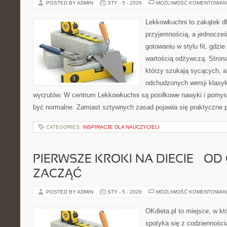
POSTED BY ADMIN
STY - 5 - 2026
MOŻLIWOŚĆ KOMENTOWAN
Lekkowkuchni to zakątek dl
przyjemnością, a jednocześn
gotowaniu w stylu fit, gdzie
wartością odżywczą. Strona
którzy szukają sycących, al
odchudzonych wersji klasy
wyrzutów. W centrum Lekkowkuchni są posiłkowe nawyki i pomys
być normalne. Zamiast sztywnych zasad pojawia się praktyczne p
CATEGORIES:
INSPIRACJE DLA NAUCZYCIELI
PIERWSZE KROKI NA DIECIE – OD
ZACZĄĆ
POSTED BY ADMIN
STY - 5 - 2026
MOŻLIWOŚĆ KOMENTOWAN
OKdieta.pl to miejsce, w k
spotyka się z codziennością