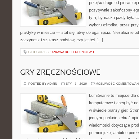
przejść drogę od pierwszej 
pozytywnie zakończony egz
tym, by nauka jazdy była c
wyboru ośrodka, przez przyg
praktykę w mieście — stał się łatwy do ogarnięcia. Niezależnie od
zaczynasz i szukasz podstaw, czy jesteś […]
CATEGORIES:
UPRAWA ROLI I ROLNICTWO
GRY ZRĘCZNOŚCIOWE
POSTED BY ADMIN
STY - 6 - 2026
MOŻLIWOŚĆ KOMENTOWAN
LumiGranie to miejsce dla o
komputerowe i chcą być na 
w świecie branży gier. Stro
jednym punkcie zebrać opini
wiadomości dotyczące produ
po mniejsze, ambitne perełki