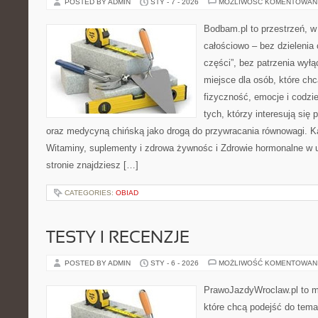
POSTED BY ADMIN
STY - 7 - 2026
MOŻLIWOŚĆ KOMENTOWAN
Bodbam.pl to przestrzeń, w 
całościowo – bez dzielenia 
części”, bez patrzenia wyłą
miejsce dla osób, które chc
fizyczność, emocje i codzi
tych, którzy interesują się
oraz medycyną chińską jako drogą do przywracania równowagi. Kat
Witaminy, suplementy i zdrowa żywnośc i Zdrowie hormonalne w u
stronie znajdziesz […]
CATEGORIES:
OBIAD
TESTY I RECENZJE
POSTED BY ADMIN
STY - 6 - 2026
MOŻLIWOŚĆ KOMENTOWAN
PrawoJazdyWroclaw.pl to m
które chcą podejść do tema