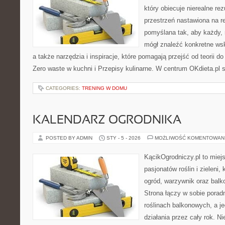
który obiecuje nierealne rez
przestrzeń nastawiona na r
pomyślana tak, aby każdy, n
mógł znaleźć konkretne ws
a także narzędzia i inspiracje, które pomagają przejść od teorii d
Zero waste w kuchni i Przepisy kulinarne. W centrum OKdieta.pl s
CATEGORIES:
TRENING W DOMU
KALENDARZ OGRODNIKA
POSTED BY ADMIN
STY - 5 - 2026
MOŻLIWOŚĆ KOMENTOWAN
KącikOgrodniczy.pl to miej
pasjonatów roślin i zieleni,
ogród, warzywnik oraz balk
Strona łączy w sobie porad
roślinach balkonowych, a je
działania przez cały rok. N