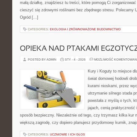
małą działkę, znajdziesz tu treści, które pomogą Ci zorganizować
cieszyć się zdrowymi roślinami bez zbędnego stresu. Polecamy U
Ogród […]
CATEGORIES:
EKOLOGIA I ZRÓWNOWAŻONE BUDOWNICTWO
OPIEKA NAD PTAKAMI EGZOTYC
POSTED BY ADMIN
STY - 4 - 2026
MOŻLIWOŚĆ KOMENTOWAN
Kury i Koguty to miejsce d
świat domowej hodowli drob
kurami nioskami, przez wyc
utrzymanie silnego stada pr
powstała z myślą o tych, k
jajach, cenią praktyczność
sposób bezpieczny. Niezależnie od tego, czy trzymasz kilka kur
większą zagrodę, czy dopiero planujesz przydomowy kurnik, znaj
CATEGORIES:
UCZNIOWIE I ICH GŁOS