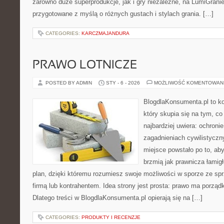
zarówno duże superprodukcje, jak i gry niezależne, na LumiGranie
przygotowane z myślą o różnych gustach i stylach grania. […]
CATEGORIES:
KARCZMAJANDURA
PRAWO LOTNICZE
POSTED BY ADMIN
STY - 6 - 2026
MOŻLIWOŚĆ KOMENTOWAN
BlogdlaKonsumenta.pl to ko
który skupia się na tym, c
najbardziej uwiera: ochroni
zagadnieniach cywilistyczn
miejsce powstało po to, aby
brzmią jak prawnicza łamig
plan, dzięki któremu rozumiesz swoje możliwości w sporze ze s
firmą lub kontrahentem. Idea strony jest prosta: prawo ma porząd
Dlatego treści w BlogdlaKonsumenta.pl opierają się na […]
CATEGORIES:
PRODUKTY I RECENZJE