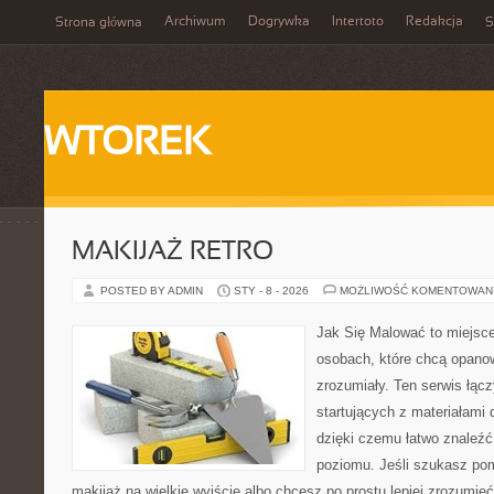
Archiwum
Dogrywka
Intertoto
Redakcja
Strona główna
S
WTOREK
MAKIJAŻ RETRO
POSTED BY ADMIN
STY - 8 - 2026
MOŻLIWOŚĆ KOMENTOWAN
Jak Się Malować to miejsc
osobach, które chcą opano
zrozumiały. Ten serwis łąc
startujących z materiałami
dzięki czemu łatwo znaleźć
poziomu. Jeśli szukasz po
makijaż na wielkie wyjście albo chcesz po prostu lepiej zrozumieć