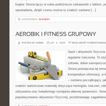
krajów. Strona łączy w sobie podróżnicze ciekawostki z lekkim,
opowiadania, dzięki czemu można tu znaleźć zarówno […]
CATEGORIES:
SKANERY
AEROBIK I FITNESS GRUPOWY
POSTED BY ADMIN
LIP - 4 - 2026
MOŻLIWOŚĆ KOMENTOWAN
Sport i aktywność fizyczna 
regularne ćwiczenia. To sty
zdrowie, dobre samopoczuci
Strona poświęcona tej tem
kompendium informacji, w k
– zarówno początkujący, j
znaleźć wartościowe materiały dotyczące treningów, ćwiczeń, zdr
odżywiania oraz świadomego rozwijania własnej sprawności. Serwi
popularyzowaniu aktywności fizycznej, przedstawiając zagadnien