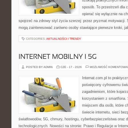
szukają praktycznych infor
sposób. To przestrzeń dla c
opierać się wyłącznie na c
spojrzeć na zdrowy styl życia szerzej: przez pryzmat motywacji. 
mogą zainteresować zarówno osoby stawiające pierwsze kroki, jak
CATEGORIES:
AKTUALNOŚCI I TRENDY
INTERNET MOBILNY I 5G
POSTED BY ADMIN
CZE - 17 - 2026
MOŻLIWOŚĆ KOMENTOWA
Internat.com.pl to praktyc
poświęcony cyfrowemu świ
zagadnieniom, które kojarz
korzystaniem z smartfona.
miejscem dla osób, które 
świecie internetu, sieci b
światłowodów, 5G, chmury, hostingu, cyberbezpieczeństwa oraz
technologicznych. Nowości na stronie: Prawo i Regulacje w Interne