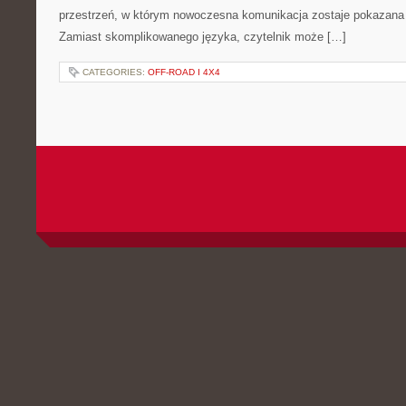
przestrzeń, w którym nowoczesna komunikacja zostaje pokazana
Zamiast skomplikowanego języka, czytelnik może […]
CATEGORIES:
OFF-ROAD I 4X4