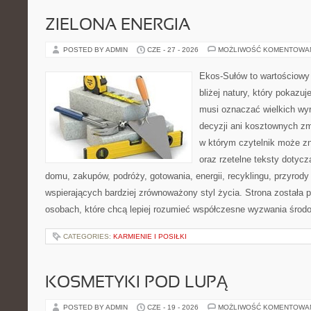
ZIELONA ENERGIA
POSTED BY ADMIN
CZE - 27 - 2026
MOŻLIWOŚĆ KOMENTOWA
Ekos-Sułów to wartościowy 
bliżej natury, który pokazuj
musi oznaczać wielkich wy
decyzji ani kosztownych zm
w którym czytelnik może z
oraz rzetelne teksty dotyc
domu, zakupów, podróży, gotowania, energii, recyklingu, przyrod
wspierających bardziej zrównoważony styl życia. Strona została
osobach, które chcą lepiej rozumieć współczesne wyzwania środ
CATEGORIES:
KARMIENIE I POSIŁKI
KOSMETYKI POD LUPĄ
POSTED BY ADMIN
CZE - 19 - 2026
MOŻLIWOŚĆ KOMENTOWA