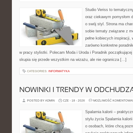
Studio Veriss to tematyczn
oraz ciekawym pomysłom dl
o swój styl. Strona ma chara
sobie tematy związane z mo
pełne kobiecych inspiracji
zarówno konkretne poradnik
w pracy stylistki. Polecam Moda i Uroda i Poradnik początkującej 
skupia się przede wszystkim na wizażu, ale nie ogranicza […]
CATEGORIES:
INFORMATYKA
NOWINKI I TRENDY W ODCHUDZ
POSTED BY ADMIN
CZE - 18 - 2026
MOŻLIWOŚĆ KOMENTOWA
Spalarnia kalorii – prakty
stylu życia Spalarnia kalor
o osobach, które chcą pozna