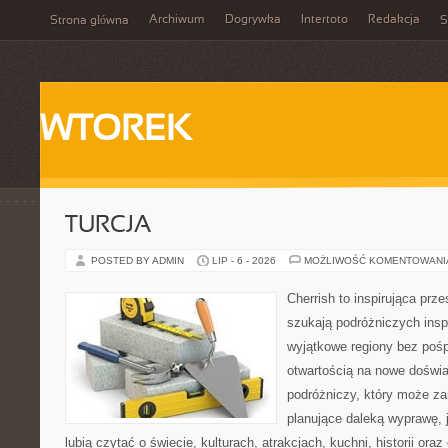
Archiwum
Dogrywka
Intertoto
Redakcja
Strona główna
S
WTOREK
TURCJA
POSTED BY ADMIN
LIP - 6 - 2026
MOŻLIWOŚĆ KOMENTOWAN
Cherrish to inspirująca prze
szukają podróżniczych insp
wyjątkowe regiony bez pośp
otwartością na nowe doświa
podróżniczy, który może z
planujące daleką wyprawę, j
lubią czytać o świecie, kulturach, atrakcjach, kuchni, historii ora