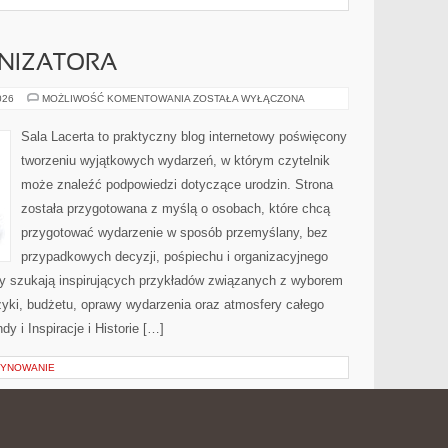
NIZATORA
PORADNIK
026
MOŻLIWOŚĆ KOMENTOWANIA
ZOSTAŁA WYŁĄCZONA
ORGANIZATORA
Sala Lacerta to praktyczny blog internetowy poświęcony
tworzeniu wyjątkowych wydarzeń, w którym czytelnik
może znaleźć podpowiedzi dotyczące urodzin. Strona
została przygotowana z myślą o osobach, które chcą
przygotować wydarzenie w sposób przemyślany, bez
przypadkowych decyzji, pośpiechu i organizacyjnego
rzy szukają inspirujących przykładów związanych z wyborem
uzyki, budżetu, oprawy wydarzenia oraz atmosfery całego
y i Inspiracje i Historie […]
ZYNOWANIE
A