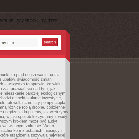
SCRIBE
FACEBOOK
TWITTER
unki za prąd i ogrzewanie, coraz
le upałów, świadomość zmian
h – wszystko to sprawia, że wielu
a zastanawiać się nad tym, jak
e mieszkanie bardziej ekologicznym.
hodzi o spektakularne inwestycje,
nele fotowoltaiczne czy pompy ciepła.
ną różnicę robią drobne, codzienne
ie urządzenia kupujemy, jak wietrzymy
ia, w jaki sposób korzystamy z wody i
erwszym krokiem może być audyt
y we własnym zakresie. Warto
ę rachunkom z ostatnich miesięcy i
które urządzenia zużywają najwięcej