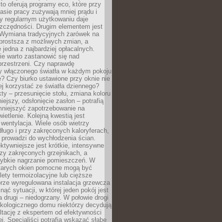
to oferują programy eco, które przy
sie pracy zużywają mniej prądu i
y regularnym użytkowaniu daje
zczędności. Drugim elementem jest
. Wymiana tradycyjnych żarówek na
prostsza z możliwych zmian, a
 jedna z najbardziej opłacalnych.
e warto zastanowić się nad
przestrzeni. Czy naprawdę
y włączonego światła w każdym pokoju
? Czy biurko ustawione przy oknie nie
ej korzystać ze światła dziennego?
ty – przesunięcie stołu, zmiana koloru
iejszy, odsłonięcie zasłon – potrafią
niejszyć zapotrzebowanie na
ietlenie. Kolejną kwestią jest
 wentylacja. Wiele osób wietrzy
ługo i przy zakręconych kaloryferach,
 prowadzi do wychłodzenia ścian.
ktywniejsze jest krótkie, intensywne
rzy zakręconych grzejnikach, a
zybkie nagrzanie pomieszczeń. W
tarych okien pomocne mogą być
olety termoizolacyjne lub cięższe
rze wyregulowana instalacja grzewcza
nąć sytuacji, w której jeden pokój jest
a drugi – niedogrzany. W połowie drogi
ekologicznego domu niektórzy decydują
ltację z ekspertem od efektywności
j. Specjaliści potrafią wskazać słabe