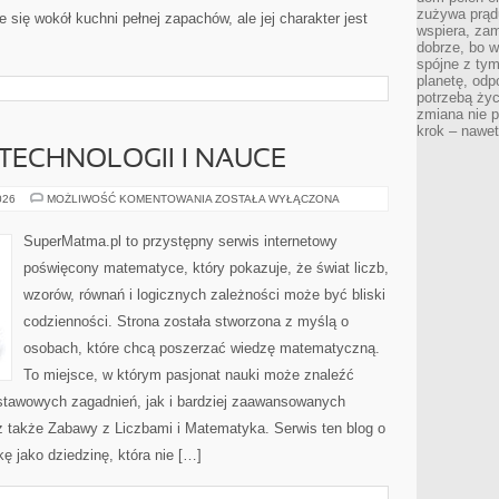
zużywa prądu
 się wokół kuchni pełnej zapachów, ale jej charakter jest
wspiera, zam
dobrze, bo 
spójne z ty
planetę, odp
potrzebą życ
zmiana nie p
krok – nawet
ECHNOLOGII I NAUCE
MATEMATYKA
026
MOŻLIWOŚĆ KOMENTOWANIA
ZOSTAŁA WYŁĄCZONA
W
TECHNOLOGII
I
SuperMatma.pl to przystępny serwis internetowy
NAUCE
poświęcony matematyce, który pokazuje, że świat liczb,
wzorów, równań i logicznych zależności może być bliski
codzienności. Strona została stworzona z myślą o
osobach, które chcą poszerzać wiedzę matematyczną.
To miejsce, w którym pasjonat nauki może znaleźć
stawowych zagadnień, jak i bardziej zaawansowanych
także Zabawy z Liczbami i Matematyka. Serwis ten blog o
 jako dziedzinę, która nie […]