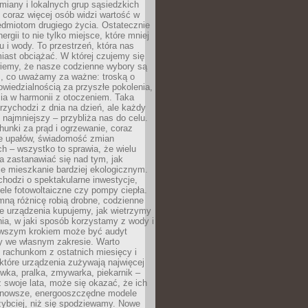
iany i lokalnych grup sąsiedzkich
 coraz więcej osób widzi wartość w
edmiotom drugiego życia. Ostatecznie
ergii to nie tylko miejsce, które mniej
 i wody. To przestrzeń, która nas
iast obciążać. W której czujemy się
wiemy, że nasze codzienne wybory są
m, co uważamy za ważne: troską o
owiedzialnością za przyszłe pokolenia,
ia w harmonii z otoczeniem. Taka
rzychodzi z dnia na dzień, ale każdy
 najmniejszy – przybliża nas do celu.
unki za prąd i ogrzewanie, coraz
le upałów, świadomość zmian
h – wszystko to sprawia, że wielu
a zastanawiać się nad tym, jak
e mieszkanie bardziej ekologicznym.
hodzi o spektakularne inwestycje,
nele fotowoltaiczne czy pompy ciepła.
ną różnicę robią drobne, codzienne
ie urządzenia kupujemy, jak wietrzymy
ia, w jaki sposób korzystamy z wody i
erwszym krokiem może być audyt
y we własnym zakresie. Warto
ę rachunkom z ostatnich miesięcy i
które urządzenia zużywają najwięcej
ówka, pralka, zmywarka, piekarnik –
uż swoje lata, może się okazać, że ich
nowsze, energooszczędne modele
zybciej, niż się spodziewamy. Nowe