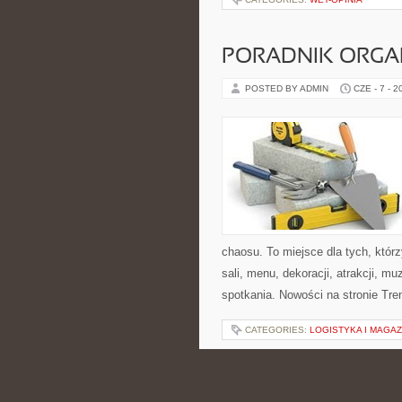
PORADNIK ORGA
POSTED BY ADMIN
CZE - 7 - 2
chaosu. To miejsce dla tych, któ
sali, menu, dekoracji, atrakcji, m
spotkania. Nowości na stronie Trend
CATEGORIES:
LOGISTYKA I MAGA
KUCHNIE ŚWIAT