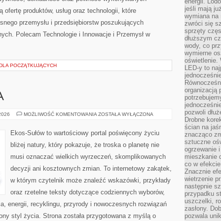
energii. Lod
jeśli mają j
 ofertę produktów, usług oraz technologii, które
wymiana na 
snego przemysłu i przedsiębiorstw poszukujących
zwróci się s
sprzęty częs
ych. Polecam Technologie i Innowacje i Przemysł w
dłuższym cza
wody, co prz
wymierne os
oświetlenie
 DLA POCZĄTKUJĄCYCH
LED-y to naj
jednocześnie
Równocześni
organizacją 
A
potrzebujem
jednocześnie
pozwoli dłuż
ZIELONA
 2026
MOŻLIWOŚĆ KOMENTOWANIA
ZOSTAŁA WYŁĄCZONA
Drobne korek
ENERGIA
ścian na jaśn
Ekos-Sułów to wartościowy portal poświęcony życiu
znacząco zm
sztuczne ośw
bliżej natury, który pokazuje, że troska o planetę nie
ogrzewanie i
musi oznaczać wielkich wyrzeczeń, skomplikowanych
mieszkanie d
co w efekcie
decyzji ani kosztownych zmian. To internetowy zakątek,
Znacznie efe
wietrzenie p
w którym czytelnik może znaleźć wskazówki, przykłady
następnie s
oraz rzetelne teksty dotyczące codziennych wyborów,
przypadku s
uszczelki, r
, energii, recyklingu, przyrody i nowoczesnych rozwiązań
zasłony. Dob
ny styl życia. Strona została przygotowana z myślą o
pozwala unik