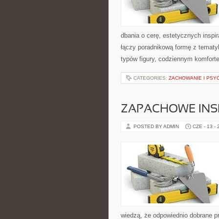
dbania o cerę, estetycznych inspi
łączy poradnikową formę z tematyk
typów figury, codziennym komfort
CATEGORIES:
ZACHOWANIE I PSY
ZAPACHOWE INS
POSTED BY ADMIN
CZE - 13 -
wiedzą, że odpowiednio dobrane pr