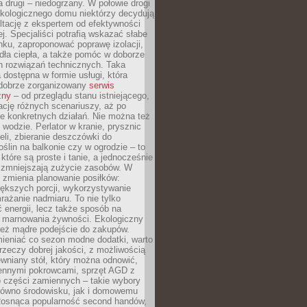
a drugi – niedogrzany. W połowie drogi
ekologicznego domu niektórzy decydują
ltację z ekspertem od efektywności
j. Specjaliści potrafią wskazać słabe
ku, zaproponować poprawę izolacji,
dła ciepła, a także pomóc w doborze
h rozwiązań technicznych. Taka
 dostępna w formie usługi, która
dobrze zorganizowany
serwis
zny
– od przeglądu stanu istniejącego,
cję różnych scenariuszy, aż po
e konkretnych działań. Nie można też
wodzie. Perlator w kranie, prysznic
eli, zbieranie deszczówki do
oślin na balkonie czy w ogrodzie – to
 które są proste i tanie, a jednocześnie
 zmniejszają zużycie zasobów. W
 zmienia planowanie posiłków:
ększych porcji, wykorzystywanie
rażanie nadmiaru. To nie tylko
energii, lecz także sposób na
e marnowania żywności. Ekologiczny
ież mądre podejście do zakupów.
ieniać co sezon modne dodatki, warto
rzeczy dobrej jakości, z możliwością
wniany stół, który można odnowić,
ennymi pokrowcami, sprzęt AGD z
 części zamiennych – takie wybory
arówno środowisku, jak i domowemu
Rosnąca popularność second handów,