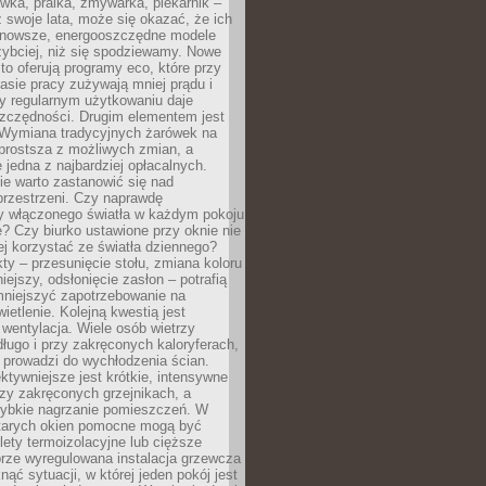
ówka, pralka, zmywarka, piekarnik –
uż swoje lata, może się okazać, że ich
nowsze, energooszczędne modele
zybciej, niż się spodziewamy. Nowe
to oferują programy eco, które przy
sie pracy zużywają mniej prądu i
y regularnym użytkowaniu daje
zczędności. Drugim elementem jest
. Wymiana tradycyjnych żarówek na
prostsza z możliwych zmian, a
 jedna z najbardziej opłacalnych.
e warto zastanowić się nad
przestrzeni. Czy naprawdę
y włączonego światła w każdym pokoju
? Czy biurko ustawione przy oknie nie
ej korzystać ze światła dziennego?
ty – przesunięcie stołu, zmiana koloru
iejszy, odsłonięcie zasłon – potrafią
niejszyć zapotrzebowanie na
ietlenie. Kolejną kwestią jest
 wentylacja. Wiele osób wietrzy
ługo i przy zakręconych kaloryferach,
 prowadzi do wychłodzenia ścian.
ktywniejsze jest krótkie, intensywne
rzy zakręconych grzejnikach, a
zybkie nagrzanie pomieszczeń. W
tarych okien pomocne mogą być
olety termoizolacyjne lub cięższe
rze wyregulowana instalacja grzewcza
nąć sytuacji, w której jeden pokój jest