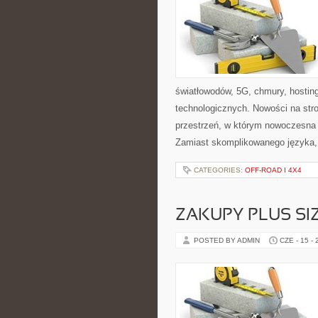
światłowodów, 5G, chmury, hosti
technologicznych. Nowości na stron
przestrzeń, w którym nowoczesna
Zamiast skomplikowanego języka,
CATEGORIES:
OFF-ROAD I 4X4
ZAKUPY PLUS SI
POSTED BY ADMIN
CZE - 15 -