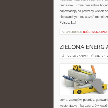
procesów. Strona prezentuje bogatą
odpowiadają na potrzeby współcze
niezawodnych rozwiązań techniczn
Polsce. […]
CATEGORIES:
ROŚLINNA KUCHNIA
ZIELONA ENERGI
POSTED BY ADMIN
CZE - 27 -
domu, zakupów, podróży, gotowania
wspierających bardziej zrównoważo