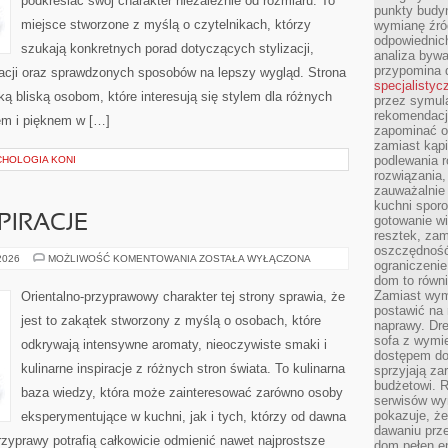
podkreślać swój charakter niezależnie od rozmiaru. To
punkty budyn
miejsce stworzone z myślą o czytelnikach, którzy
wymianę źró
odpowiednic
szukają konkretnych porad dotyczących stylizacji,
analiza bywa
przypomina 
racji oraz sprawdzonych sposobów na lepszy wygląd. Strona
specjalistyc
ą bliską osobom, które interesują się stylem dla różnych
przez symula
rekomendacj
em i pięknem w […]
zapominać o 
zamiast kąpi
podlewania r
CHOLOGIA KONI
rozwiązania,
zauważalnie
kuchni sporo
PIRACJE
gotowanie wi
resztek, zam
oszczędność 
ZAPACHOWE
 2026
MOŻLIWOŚĆ KOMENTOWANIA
ZOSTAŁA WYŁĄCZONA
ograniczeni
INSPIRACJE
dom to równ
Zamiast wym
Orientalno-przyprawowy charakter tej strony sprawia, że
postawić na 
jest to zakątek stworzony z myślą o osobach, które
naprawy. Dre
sofa z wymi
odkrywają intensywne aromaty, nieoczywiste smaki i
dostępem do
kulinarne inspiracje z różnych stron świata. To kulinarna
sprzyjają z
budżetowi. 
baza wiedzy, która może zainteresować zarówno osoby
serwisów wym
pokazuje, że
eksperymentujące w kuchni, jak i tych, którzy od dawna
dawaniu prz
zyprawy potrafią całkowicie odmienić nawet najprostsze
dom pełen en