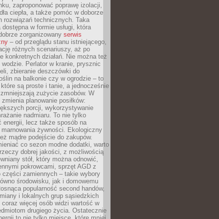
ku, zaproponować poprawę izolacji,
dła ciepła, a także pomóc w doborze
h rozwiązań technicznych. Taka
 dostępna w formie usługi, która
dobrze zorganizowany
serwis
zny
– od przeglądu stanu istniejącego,
cję różnych scenariuszy, aż po
e konkretnych działań. Nie można też
wodzie. Perlator w kranie, prysznic
eli, zbieranie deszczówki do
oślin na balkonie czy w ogrodzie – to
 które są proste i tanie, a jednocześnie
 zmniejszają zużycie zasobów. W
 zmienia planowanie posiłków:
ększych porcji, wykorzystywanie
rażanie nadmiaru. To nie tylko
energii, lecz także sposób na
e marnowania żywności. Ekologiczny
ież mądre podejście do zakupów.
ieniać co sezon modne dodatki, warto
rzeczy dobrej jakości, z możliwością
wniany stół, który można odnowić,
ennymi pokrowcami, sprzęt AGD z
 części zamiennych – takie wybory
arówno środowisku, jak i domowemu
Rosnąca popularność second handów,
iany i lokalnych grup sąsiedzkich
 coraz więcej osób widzi wartość w
edmiotom drugiego życia. Ostatecznie
ergii to nie tylko miejsce, które mniej