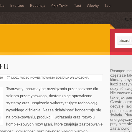
wka
Intertoto
Redakcja
Tagi
Tagi
Spis Treści
Włochy
SUB
SŁU
Rosnące rach
częstsze fa
LUDZIE
026
MOŻLIWOŚĆ KOMENTOWANIA
ZOSTAŁA WYŁĄCZONA
klimatycznyc
PRZEMYSŁU
ludzi zaczyn
uczynić swoj
Tworzymy innowacyjne rozwiązania przeznaczone dla
Nie zawsze c
sektora przemysłowego, dostarczając sprawdzone
takie jak pa
Często ogrom
systemy oraz urządzenia wykorzystujące technologię
decyzje: jak
wysokiego ciśnienia. Nasza działalność koncentruje się
pomieszczen
światła. Pi
na projektowaniu, produkcji, wdrażaniu oraz rozwoju
energetyczn
przyjrzeć si
kompleksowych rozwiązań, które znajdują zastosowanie
zastanowić, 
fektywność, dokładność oraz pewność wykonywanych