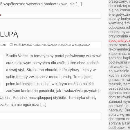
przegrzany, 
ieć współczesne wyzwania środowiskowe, ale […]
do bardziej 
się na konsu
energetyczne
I
punkty budyn
wymianę źró
odpowiednic
analiza bywa
 LUPĄ
przypomina 
specjalistyc
przez symula
KOSMETYKI
 2026
MOŻLIWOŚĆ KOMENTOWANIA
ZOSTAŁA WYŁĄCZONA
POD
rekomendacj
LUPĄ
zapominać o 
Studio Veriss to tematyczny portal poświęcony wizażowi
zamiast kąpi
podlewania r
oraz ciekawym pomysłom dla osób, które chcą zadbać
rozwiązania,
o swój styl. Strona ma charakter lifestylowy i łączy w
zauważalnie
kuchni sporo
sobie tematy związane z modą i urodą. To miejsce
gotowanie wi
pełne kobiecych inspiracji, w którym można znaleźć
resztek, zam
oszczędność 
zarówno konkretne poradniki, jak i wskazówki przydatne
ograniczeni
dom to równ
Uroda i Poradnik początkującej stylistki. Tematyka strony
Zamiast wym
zażu, ale nie ogranicza […]
postawić na 
naprawy. Dre
sofa z wymi
dostępem do
sprzyjają z
budżetowi. 