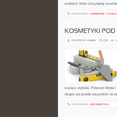
osobach, które chcą lepiej rozum
CATEGORIES:
KARMIENIE I POSIŁK
KOSMETYKI POD
POSTED BY ADMIN
CZE - 19 -
w pracy stylistki. Polecam Moda i 
skupia się przede wszystkim na wi
CATEGORIES:
INFORMATYKA