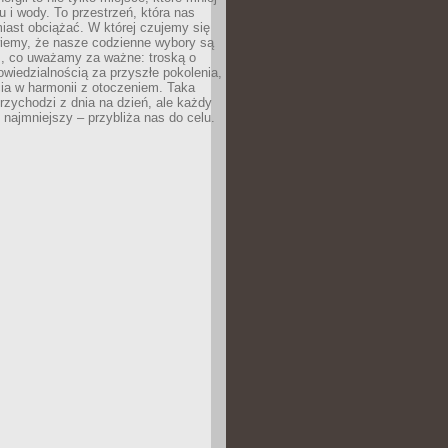
 i wody. To przestrzeń, która nas
iast obciążać. W której czujemy się
wiemy, że nasze codzienne wybory są
m, co uważamy za ważne: troską o
owiedzialnością za przyszłe pokolenia,
ia w harmonii z otoczeniem. Taka
rzychodzi z dnia na dzień, ale każdy
 najmniejszy – przybliża nas do celu.