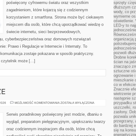
poświęcony cyfrowemu światu oraz wszystkim
sprzęty częs
dłuższym cza
zagadnieniom, które kojarzą się z codziennym
wody, co prz
wymierne os
korzystaniem z smartfona. Strona może być ciekawym
oświetlenie
miejscem dla osób, które chcą uporządkować wiedzę o
LED-y to naj
jednocześnie
świecie internetu, sieci bezprzewodowych,
Równocześni
ngu, cyberbezpieczeństwa oraz domowych rozwiązań
organizacją 
potrzebujem
ie: Prawo i Regulacje w Internecie i Internaty. To
jednocześnie
pozwoli dłuż
 komunikacja zostaje pokazana w sposób praktyczny.
Drobne korek
 czytelnik może […]
ścian na jaśn
znacząco zm
sztuczne ośw
ogrzewanie i
mieszkanie d
co w efekcie
Znacznie efe
ZE
wietrzenie p
następnie s
przypadku s
ZAKUPY
 2026
MOŻLIWOŚĆ KOMENTOWANIA
ZOSTAŁA WYŁĄCZONA
PLUS
uszczelki, r
SIZE
zasłony. Dob
Serwis poradnikowy poświęcony jest modzie, dbaniu o
pozwala unik
przegrzany, 
wygląd, preparatom pielęgnacyjnym, upiększaniu twarzy
do bardziej 
oraz codziennym inspiracjom dla osób, które chcą
się na konsu
energetyczne