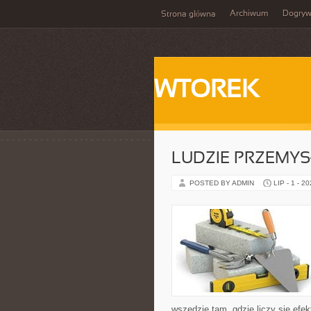
Archiwum
Dogry
Strona główna
WTOREK
LUDZIE PRZEMY
POSTED BY ADMIN
LIP - 1 - 2
wszędzie tam, gdzie liczy się e