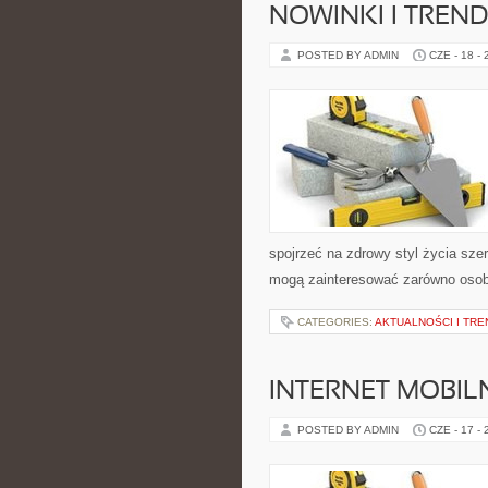
NOWINKI I TREN
POSTED BY ADMIN
CZE - 18 -
spojrzeć na zdrowy styl życia sze
mogą zainteresować zarówno osoby 
CATEGORIES:
AKTUALNOŚCI I TRE
INTERNET MOBILN
POSTED BY ADMIN
CZE - 17 -