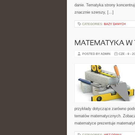
danie. Tematyka strony koncentruje
znacznie szerszy, […]
CATEGORIES:
BAZY DANYCH
MATEMATYKA W T
POSTED BY ADMIN
CZE - 9 - 2
przykłady dotyczące zarówno pod
tematów matematycznych. Zobacz 
matematyce prezentuje matematykę
CATEGORIES:
WET-OPINIA