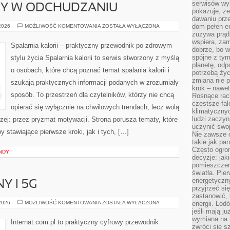
serwisów wym
DY W ODCHUDZANIU
pokazuje, że
dawaniu prz
NOWINKI
dom pełen en
 2026
MOŻLIWOŚĆ KOMENTOWANIA
ZOSTAŁA WYŁĄCZONA
I
zużywa prądu
TRENDY
wspiera, zam
W
Spalarnia kalorii – praktyczny przewodnik po zdrowym
ODCHUDZANIU
dobrze, bo 
spójne z ty
stylu życia Spalarnia kalorii to serwis stworzony z myślą
planetę, odp
o osobach, które chcą poznać temat spalania kalorii i
potrzebą życ
zmiana nie p
szukają praktycznych informacji podanych w zrozumiały
krok – nawet
sposób. To przestrzeń dla czytelników, którzy nie chcą
Rosnące rach
częstsze fa
opierać się wyłącznie na chwilowych trendach, lecz wolą
klimatycznyc
ludzi zaczyn
rzej: przez pryzmat motywacji. Strona porusza tematy, które
uczynić swoj
stawiające pierwsze kroki, jak i tych, […]
Nie zawsze c
takie jak pa
Często ogrom
NDY
decyzje: jak
pomieszczen
światła. Pi
energetyczn
Y I 5G
przyjrzeć si
zastanowić, 
INTERNET
 2026
MOŻLIWOŚĆ KOMENTOWANIA
ZOSTAŁA WYŁĄCZONA
energii. Lod
MOBILNY
jeśli mają j
I
wymiana na 
5G
Internat.com.pl to praktyczny cyfrowy przewodnik
zwróci się s