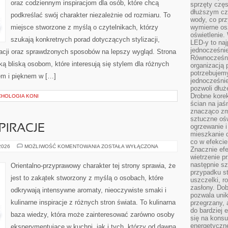
oraz codziennym inspiracjom dla osób, które chcą
sprzęty częs
dłuższym cza
podkreślać swój charakter niezależnie od rozmiaru. To
wody, co prz
miejsce stworzone z myślą o czytelnikach, którzy
wymierne os
oświetlenie
szukają konkretnych porad dotyczących stylizacji,
LED-y to naj
jednocześnie
racji oraz sprawdzonych sposobów na lepszy wygląd. Strona
Równocześni
ą bliską osobom, które interesują się stylem dla różnych
organizacją 
potrzebujem
em i pięknem w […]
jednocześnie
pozwoli dłuż
Drobne korek
CHOLOGIA KONI
ścian na jaśn
znacząco zm
sztuczne ośw
ogrzewanie i
PIRACJE
mieszkanie d
co w efekcie
ZAPACHOWE
 2026
MOŻLIWOŚĆ KOMENTOWANIA
ZOSTAŁA WYŁĄCZONA
Znacznie efe
INSPIRACJE
wietrzenie p
następnie s
Orientalno-przyprawowy charakter tej strony sprawia, że
przypadku s
jest to zakątek stworzony z myślą o osobach, które
uszczelki, r
zasłony. Dob
odkrywają intensywne aromaty, nieoczywiste smaki i
pozwala unik
kulinarne inspiracje z różnych stron świata. To kulinarna
przegrzany, 
do bardziej 
baza wiedzy, która może zainteresować zarówno osoby
się na konsu
energetyczne
eksperymentujące w kuchni, jak i tych, którzy od dawna