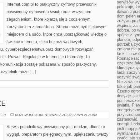
serwisów wym
5G
Internat.com.pl to praktyczny cyfrowy przewodnik
pokazuje, że
dawaniu prz
poświęcony cyfrowemu światu oraz wszystkim
dom pełen en
zagadnieniom, które kojarzą się z codziennym
zużywa prądu
wspiera, zam
korzystaniem z smartfona. Strona może być ciekawym
dobrze, bo 
miejscem dla osób, które chcą uporządkować wiedzę o
spójne z ty
planetę, odp
świecie internetu, sieci bezprzewodowych,
potrzebą życ
zmiana nie p
ngu, cyberbezpieczeństwa oraz domowych rozwiązań
krok – nawet
ie: Prawo i Regulacje w Internecie i Internaty. To
Rosnące rach
częstsze fa
 komunikacja zostaje pokazana w sposób praktyczny.
klimatycznyc
 czytelnik może […]
ludzi zaczyn
uczynić swoj
Nie zawsze c
takie jak pa
Często ogrom
decyzje: jak
pomieszczen
ZE
światła. Pi
energetyczn
przyjrzeć si
ZAKUPY
 2026
MOŻLIWOŚĆ KOMENTOWANIA
ZOSTAŁA WYŁĄCZONA
PLUS
zastanowić, 
SIZE
energii. Lod
Serwis poradnikowy poświęcony jest modzie, dbaniu o
jeśli mają j
wymiana na 
wygląd, preparatom pielęgnacyjnym, upiększaniu twarzy
zwróci się s