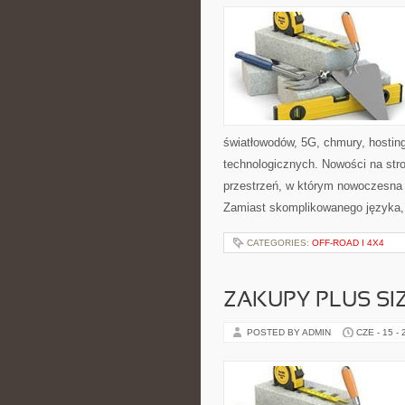
światłowodów, 5G, chmury, hosti
technologicznych. Nowości na stron
przestrzeń, w którym nowoczesna
Zamiast skomplikowanego języka,
CATEGORIES:
OFF-ROAD I 4X4
ZAKUPY PLUS SI
POSTED BY ADMIN
CZE - 15 -