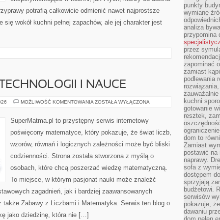
punkty budyn
zyprawy potrafią całkowicie odmienić nawet najprostsze
wymianę źró
odpowiednic
 się wokół kuchni pełnej zapachów, ale jej charakter jest
analiza bywa
przypomina 
specjalistyc
przez symula
rekomendacj
zapominać o 
zamiast kąpi
podlewania r
ECHNOLOGII I NAUCE
rozwiązania,
zauważalnie
kuchni sporo
MATEMATYKA
026
MOŻLIWOŚĆ KOMENTOWANIA
ZOSTAŁA WYŁĄCZONA
W
gotowanie wi
TECHNOLOGII
resztek, zam
I
SuperMatma.pl to przystępny serwis internetowy
oszczędność 
NAUCE
ograniczeni
poświęcony matematyce, który pokazuje, że świat liczb,
dom to równ
wzorów, równań i logicznych zależności może być bliski
Zamiast wym
postawić na 
codzienności. Strona została stworzona z myślą o
naprawy. Dre
sofa z wymi
osobach, które chcą poszerzać wiedzę matematyczną.
dostępem do
To miejsce, w którym pasjonat nauki może znaleźć
sprzyjają z
budżetowi. 
stawowych zagadnień, jak i bardziej zaawansowanych
serwisów wym
także Zabawy z Liczbami i Matematyka. Serwis ten blog o
pokazuje, że
dawaniu prz
 jako dziedzinę, która nie […]
dom pełen en