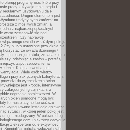
to oferują programy eco, które przy
sie pracy zużywają mniej prądu i
y regularnym użytkowaniu daje
zczędności. Drugim elementem jest
. Wymiana tradycyjnych żarówek na
prostsza z możliwych zmian, a
 jedna z najbardziej opłacalnych.
e warto zastanowić się nad
przestrzeni. Czy naprawdę
y włączonego światła w każdym pokoju
? Czy biurko ustawione przy oknie nie
ej korzystać ze światła dziennego?
ty – przesunięcie stołu, zmiana koloru
iejszy, odsłonięcie zasłon – potrafią
niejszyć zapotrzebowanie na
ietlenie. Kolejną kwestią jest
 wentylacja. Wiele osób wietrzy
ługo i przy zakręconych kaloryferach,
 prowadzi do wychłodzenia ścian.
ktywniejsze jest krótkie, intensywne
rzy zakręconych grzejnikach, a
zybkie nagrzanie pomieszczeń. W
tarych okien pomocne mogą być
olety termoizolacyjne lub cięższe
rze wyregulowana instalacja grzewcza
nąć sytuacji, w której jeden pokój jest
a drugi – niedogrzany. W połowie drogi
ekologicznego domu niektórzy decydują
ltację z ekspertem od efektywności
j. Specjaliści potrafią wskazać słabe