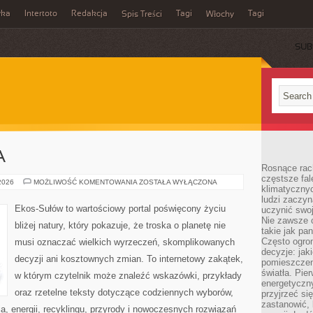
wka
Intertoto
Redakcja
Tagi
Tagi
Spis Treści
Włochy
SUB
A
Rosnące rach
częstsze fa
ZIELONA
 2026
MOŻLIWOŚĆ KOMENTOWANIA
ZOSTAŁA WYŁĄCZONA
klimatycznyc
ENERGIA
ludzi zaczyn
Ekos-Sułów to wartościowy portal poświęcony życiu
uczynić swoj
Nie zawsze c
bliżej natury, który pokazuje, że troska o planetę nie
takie jak pa
Często ogrom
musi oznaczać wielkich wyrzeczeń, skomplikowanych
decyzje: jak
decyzji ani kosztownych zmian. To internetowy zakątek,
pomieszczen
światła. Pi
w którym czytelnik może znaleźć wskazówki, przykłady
energetyczn
oraz rzetelne teksty dotyczące codziennych wyborów,
przyjrzeć si
zastanowić, 
, energii, recyklingu, przyrody i nowoczesnych rozwiązań