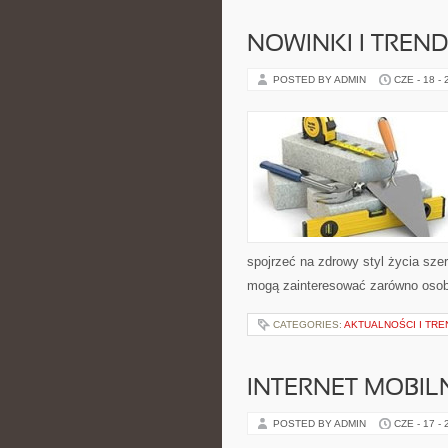
NOWINKI I TREN
POSTED BY ADMIN
CZE - 18 -
spojrzeć na zdrowy styl życia sze
mogą zainteresować zarówno osoby 
CATEGORIES:
AKTUALNOŚCI I TRE
INTERNET MOBILN
POSTED BY ADMIN
CZE - 17 -