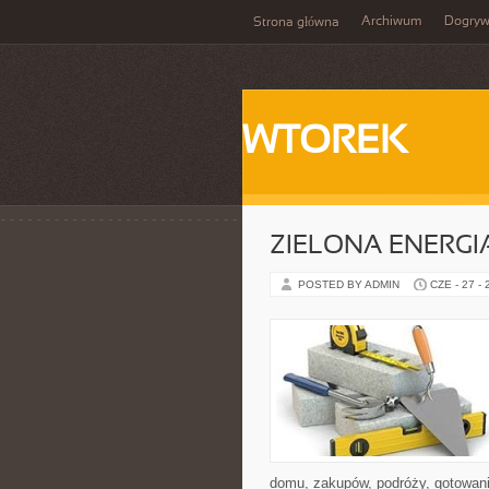
Archiwum
Dogry
Strona główna
WTOREK
ZIELONA ENERGI
POSTED BY ADMIN
CZE - 27 -
domu, zakupów, podróży, gotowania