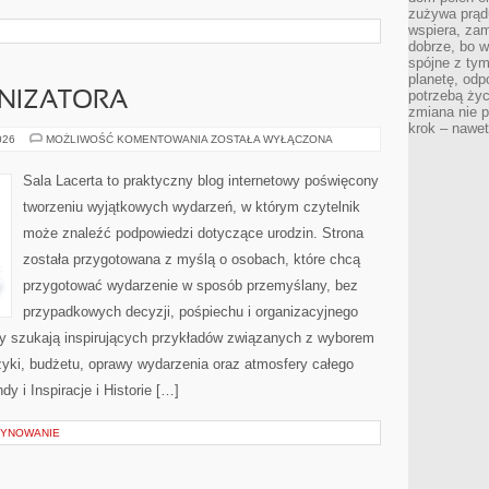
zużywa prądu
wspiera, zam
dobrze, bo 
spójne z ty
planetę, odp
potrzebą życ
NIZATORA
zmiana nie p
krok – nawet
PORADNIK
026
MOŻLIWOŚĆ KOMENTOWANIA
ZOSTAŁA WYŁĄCZONA
ORGANIZATORA
Sala Lacerta to praktyczny blog internetowy poświęcony
tworzeniu wyjątkowych wydarzeń, w którym czytelnik
może znaleźć podpowiedzi dotyczące urodzin. Strona
została przygotowana z myślą o osobach, które chcą
przygotować wydarzenie w sposób przemyślany, bez
przypadkowych decyzji, pośpiechu i organizacyjnego
rzy szukają inspirujących przykładów związanych z wyborem
uzyki, budżetu, oprawy wydarzenia oraz atmosfery całego
y i Inspiracje i Historie […]
ZYNOWANIE