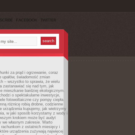
SCRIBE
FACEBOOK
TWITTER
unki za prąd i ogrzewanie, coraz
le upałów, świadomość zmian
h – wszystko to sprawia, że wielu
a zastanawiać się nad tym, jak
e mieszkanie bardziej ekologicznym.
hodzi o spektakularne inwestycje,
nele fotowoltaiczne czy pompy ciepła.
ną różnicę robią drobne, codzienne
ie urządzenia kupujemy, jak wietrzymy
ia, w jaki sposób korzystamy z wody i
erwszym krokiem może być audyt
y we własnym zakresie. Warto
ę rachunkom z ostatnich miesięcy i
które urządzenia zużywają najwięcej