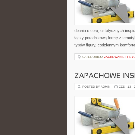
dbania o cerę, estetycznych inspi
łączy poradnikową formę z tematyk
typów figury, codziennym komfort
CATEGORIES:
ZACHOWANIE I PSY
ZAPACHOWE INS
POSTED BY ADMIN
CZE - 13 -