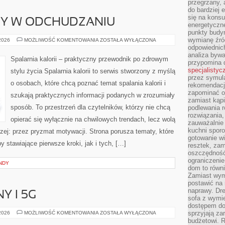
przegrzany, 
do bardziej 
się na konsu
DY W ODCHUDZANIU
energetyczne
punkty budyn
wymianę źró
NOWINKI
 2026
MOŻLIWOŚĆ KOMENTOWANIA
ZOSTAŁA WYŁĄCZONA
I
odpowiednic
TRENDY
analiza bywa
W
Spalarnia kalorii – praktyczny przewodnik po zdrowym
ODCHUDZANIU
przypomina 
specjalistyc
stylu życia Spalarnia kalorii to serwis stworzony z myślą
przez symula
o osobach, które chcą poznać temat spalania kalorii i
rekomendacj
zapominać o 
szukają praktycznych informacji podanych w zrozumiały
zamiast kąpi
sposób. To przestrzeń dla czytelników, którzy nie chcą
podlewania r
rozwiązania,
opierać się wyłącznie na chwilowych trendach, lecz wolą
zauważalnie
kuchni sporo
rzej: przez pryzmat motywacji. Strona porusza tematy, które
gotowanie wi
stawiające pierwsze kroki, jak i tych, […]
resztek, zam
oszczędność 
ograniczeni
NDY
dom to równ
Zamiast wym
postawić na 
naprawy. Dre
Y I 5G
sofa z wymi
dostępem do
INTERNET
sprzyjają z
 2026
MOŻLIWOŚĆ KOMENTOWANIA
ZOSTAŁA WYŁĄCZONA
MOBILNY
budżetowi. 
I