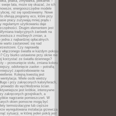
ówka, pralka, zmywarka, piekarnik –
uż swoje lata, może się okazać, że ich
nowsze, energooszczędne modele
zybciej, niż się spodziewamy. Nowe
to oferują programy eco, które przy
sie pracy zużywają mniej prądu i
y regularnym użytkowaniu daje
zczędności. Drugim elementem jest
. Wymiana tradycyjnych żarówek na
prostsza z możliwych zmian, a
 jedna z najbardziej opłacalnych.
e warto zastanowić się nad
przestrzeni. Czy naprawdę
y włączonego światła w każdym pokoju
? Czy biurko ustawione przy oknie nie
ej korzystać ze światła dziennego?
ty – przesunięcie stołu, zmiana koloru
iejszy, odsłonięcie zasłon – potrafią
niejszyć zapotrzebowanie na
ietlenie. Kolejną kwestią jest
 wentylacja. Wiele osób wietrzy
ługo i przy zakręconych kaloryferach,
 prowadzi do wychłodzenia ścian.
ktywniejsze jest krótkie, intensywne
rzy zakręconych grzejnikach, a
zybkie nagrzanie pomieszczeń. W
tarych okien pomocne mogą być
olety termoizolacyjne lub cięższe
rze wyregulowana instalacja grzewcza
nąć sytuacji, w której jeden pokój jest