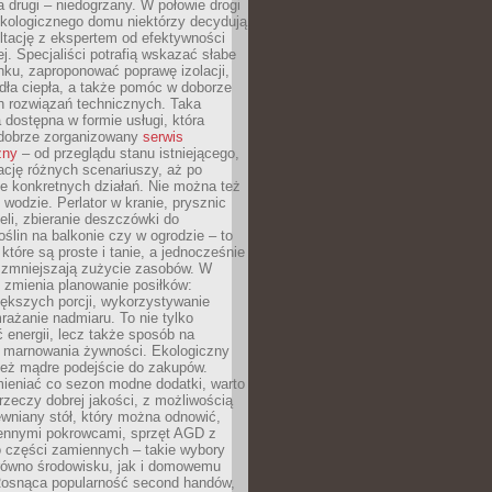
a drugi – niedogrzany. W połowie drogi
ekologicznego domu niektórzy decydują
ltację z ekspertem od efektywności
j. Specjaliści potrafią wskazać słabe
ku, zaproponować poprawę izolacji,
dła ciepła, a także pomóc w doborze
h rozwiązań technicznych. Taka
 dostępna w formie usługi, która
dobrze zorganizowany
serwis
zny
– od przeglądu stanu istniejącego,
cję różnych scenariuszy, aż po
e konkretnych działań. Nie można też
wodzie. Perlator w kranie, prysznic
eli, zbieranie deszczówki do
oślin na balkonie czy w ogrodzie – to
 które są proste i tanie, a jednocześnie
 zmniejszają zużycie zasobów. W
 zmienia planowanie posiłków:
ększych porcji, wykorzystywanie
rażanie nadmiaru. To nie tylko
energii, lecz także sposób na
e marnowania żywności. Ekologiczny
ież mądre podejście do zakupów.
ieniać co sezon modne dodatki, warto
rzeczy dobrej jakości, z możliwością
wniany stół, który można odnowić,
ennymi pokrowcami, sprzęt AGD z
 części zamiennych – takie wybory
arówno środowisku, jak i domowemu
Rosnąca popularność second handów,