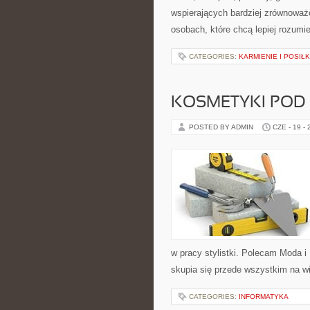
wspierających bardziej zrównoważo
osobach, które chcą lepiej rozum
CATEGORIES:
KARMIENIE I POSIŁK
KOSMETYKI POD
POSTED BY ADMIN
CZE - 19 -
w pracy stylistki. Polecam Moda i 
skupia się przede wszystkim na wi
CATEGORIES:
INFORMATYKA