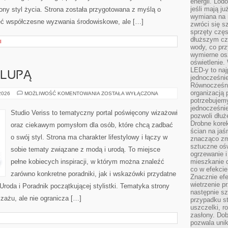
energii. Lod
jeśli mają j
ny styl życia. Strona została przygotowana z myślą o
wymiana na 
ieć współczesne wyzwania środowiskowe, ale […]
zwróci się s
sprzęty częs
dłuższym cza
I
wody, co prz
wymierne os
oświetlenie
LED-y to naj
 LUPĄ
jednocześnie
Równocześni
organizacją 
KOSMETYKI
 2026
MOŻLIWOŚĆ KOMENTOWANIA
ZOSTAŁA WYŁĄCZONA
POD
potrzebujem
LUPĄ
jednocześnie
Studio Veriss to tematyczny portal poświęcony wizażowi
pozwoli dłuż
Drobne korek
oraz ciekawym pomysłom dla osób, które chcą zadbać
ścian na jaśn
o swój styl. Strona ma charakter lifestylowy i łączy w
znacząco zm
sztuczne ośw
sobie tematy związane z modą i urodą. To miejsce
ogrzewanie i
pełne kobiecych inspiracji, w którym można znaleźć
mieszkanie d
co w efekcie
zarówno konkretne poradniki, jak i wskazówki przydatne
Znacznie efe
wietrzenie p
Uroda i Poradnik początkującej stylistki. Tematyka strony
następnie s
zażu, ale nie ogranicza […]
przypadku s
uszczelki, r
zasłony. Dob
pozwala unik