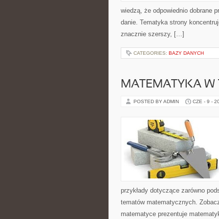
wiedzą, że odpowiednio dobrane pr
danie. Tematyka strony koncentruje
znacznie szerszy, […]
CATEGORIES:
BAZY DANYCH
MATEMATYKA W T
POSTED BY ADMIN
CZE - 9 - 2
przykłady dotyczące zarówno pod
tematów matematycznych. Zobacz 
matematyce prezentuje matematykę