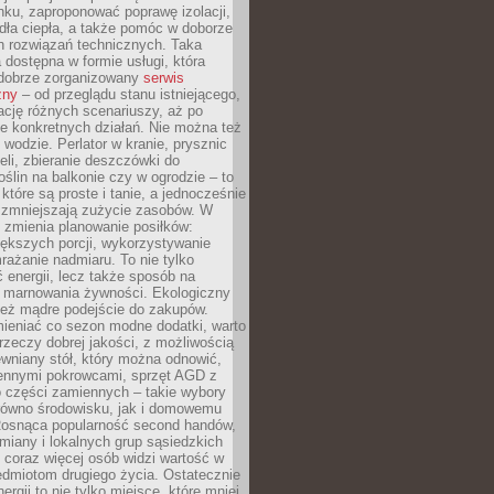
ku, zaproponować poprawę izolacji,
dła ciepła, a także pomóc w doborze
h rozwiązań technicznych. Taka
 dostępna w formie usługi, która
dobrze zorganizowany
serwis
zny
– od przeglądu stanu istniejącego,
cję różnych scenariuszy, aż po
e konkretnych działań. Nie można też
wodzie. Perlator w kranie, prysznic
eli, zbieranie deszczówki do
oślin na balkonie czy w ogrodzie – to
 które są proste i tanie, a jednocześnie
 zmniejszają zużycie zasobów. W
 zmienia planowanie posiłków:
ększych porcji, wykorzystywanie
rażanie nadmiaru. To nie tylko
energii, lecz także sposób na
e marnowania żywności. Ekologiczny
ież mądre podejście do zakupów.
ieniać co sezon modne dodatki, warto
rzeczy dobrej jakości, z możliwością
wniany stół, który można odnowić,
ennymi pokrowcami, sprzęt AGD z
 części zamiennych – takie wybory
arówno środowisku, jak i domowemu
Rosnąca popularność second handów,
iany i lokalnych grup sąsiedzkich
 coraz więcej osób widzi wartość w
edmiotom drugiego życia. Ostatecznie
ergii to nie tylko miejsce, które mniej