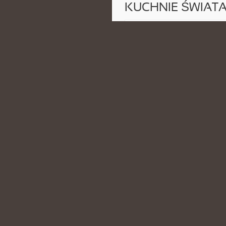
KUCHNIE ŚWIAT
POSTED BY ADMIN
CZE - 6 - 2
składnikiem. Serwis pokazuje, że
sposobów, zarówno w kuchni tradyc
CATEGORIES:
UKRYTE ZATOCZKI I