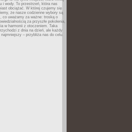
 i wody. To przestrzeń, która nas
iast obciążać. W której czujemy się
wiemy, że nasze codzienne wybory są
m, co uważamy za ważne: troską o
owiedzialnością za przyszłe pokolenia,
ia w harmonii z otoczeniem. Taka
rzychodzi z dnia na dzień, ale każdy
 najmniejszy – przybliża nas do celu.