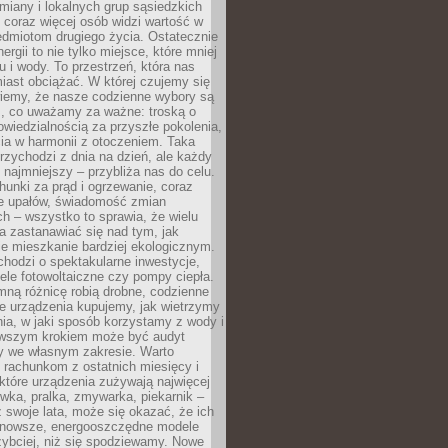
iany i lokalnych grup sąsiedzkich
 coraz więcej osób widzi wartość w
edmiotom drugiego życia. Ostatecznie
ergii to nie tylko miejsce, które mniej
 i wody. To przestrzeń, która nas
iast obciążać. W której czujemy się
wiemy, że nasze codzienne wybory są
m, co uważamy za ważne: troską o
owiedzialnością za przyszłe pokolenia,
ia w harmonii z otoczeniem. Taka
rzychodzi z dnia na dzień, ale każdy
 najmniejszy – przybliża nas do celu.
unki za prąd i ogrzewanie, coraz
le upałów, świadomość zmian
h – wszystko to sprawia, że wielu
a zastanawiać się nad tym, jak
e mieszkanie bardziej ekologicznym.
hodzi o spektakularne inwestycje,
nele fotowoltaiczne czy pompy ciepła.
ną różnicę robią drobne, codzienne
ie urządzenia kupujemy, jak wietrzymy
ia, w jaki sposób korzystamy z wody i
erwszym krokiem może być audyt
y we własnym zakresie. Warto
ę rachunkom z ostatnich miesięcy i
które urządzenia zużywają najwięcej
ówka, pralka, zmywarka, piekarnik –
uż swoje lata, może się okazać, że ich
nowsze, energooszczędne modele
zybciej, niż się spodziewamy. Nowe