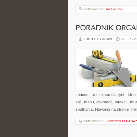
CATEGORIES:
WET-OPINIA
PORADNIK ORGA
POSTED BY ADMIN
CZE - 7 - 2
chaosu. To miejsce dla tych, któ
sali, menu, dekoracji, atrakcji, m
spotkania. Nowości na stronie Trend
CATEGORIES:
LOGISTYKA I MAGA