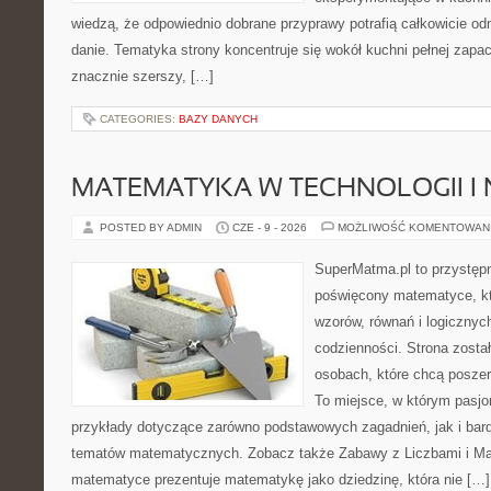
wiedzą, że odpowiednio dobrane przyprawy potrafią całkowicie od
danie. Tematyka strony koncentruje się wokół kuchni pełnej zapach
znacznie szerszy, […]
CATEGORIES:
BAZY DANYCH
MATEMATYKA W TECHNOLOGII I
POSTED BY ADMIN
CZE - 9 - 2026
MOŻLIWOŚĆ KOMENTOWAN
SuperMatma.pl to przystępn
poświęcony matematyce, któ
wzorów, równań i logicznyc
codzienności. Strona zosta
osobach, które chcą posze
To miejsce, w którym pasjo
przykłady dotyczące zarówno podstawowych zagadnień, jak i ba
tematów matematycznych. Zobacz także Zabawy z Liczbami i Mat
matematyce prezentuje matematykę jako dziedzinę, która nie […]