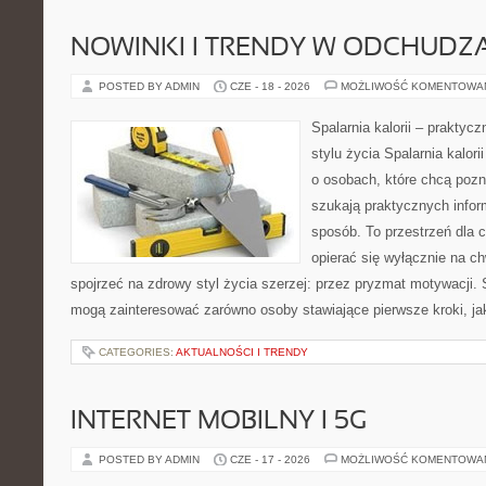
NOWINKI I TRENDY W ODCHUDZ
POSTED BY ADMIN
CZE - 18 - 2026
MOŻLIWOŚĆ KOMENTOWA
Spalarnia kalorii – prakty
stylu życia Spalarnia kalor
o osobach, które chcą pozna
szukają praktycznych infor
sposób. To przestrzeń dla c
opierać się wyłącznie na c
spojrzeć na zdrowy styl życia szerzej: przez pryzmat motywacji. 
mogą zainteresować zarówno osoby stawiające pierwsze kroki, jak
CATEGORIES:
AKTUALNOŚCI I TRENDY
INTERNET MOBILNY I 5G
POSTED BY ADMIN
CZE - 17 - 2026
MOŻLIWOŚĆ KOMENTOWA