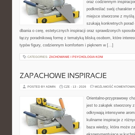
oraz codziennym inspiracjo
podkreślać swój charakter n
miejsce stworzone z myślą 
szukają konkretnych porad 
dbania o cerę, estetycznych inspiracji oraz sprawdzonych sposob
łączy poradnikową formę z tematyką bliską osobom, które interes
typów figury, codziennym komfortem i pięknem w […]
CATEGORIES:
ZACHOWANIE I PSYCHOLOGIA KONI
ZAPACHOWE INSPIRACJE
POSTED BY ADMIN
CZE - 13 - 2026
MOŻLIWOŚĆ KOMENTOWA
Orientalno-przyprawowy char
jest to zakątek stworzony 
odkrywają intensywne aroma
kulinarne inspiracje z różny
baza wiedzy, która może z
eksperymentujące w kuchni,