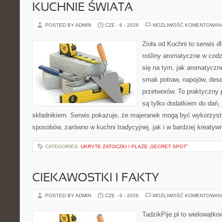
KUCHNIE ŚWIATA
POSTED BY ADMIN
CZE - 6 - 2026
MOŻLIWOŚĆ KOMENTOWAN
Zioła od Kuchni to serwis d
rośliny aromatyczne w codz
się na tym, jak aromatyczn
smak potraw, napojów, des
przetworów. To praktyczny p
są tylko dodatkiem do dań,
składnikiem. Serwis pokazuje, że majeranek mogą być wykorzyst
sposobów, zarówno w kuchni tradycyjnej, jak i w bardziej kreaty
CATEGORIES:
UKRYTE ZATOCZKI I PLAŻE „SECRET SPOT”
CIEKAWOSTKI I FAKTY
POSTED BY ADMIN
CZE - 6 - 2026
MOŻLIWOŚĆ KOMENTOWAN
TadzikPije.pl to wielowątk