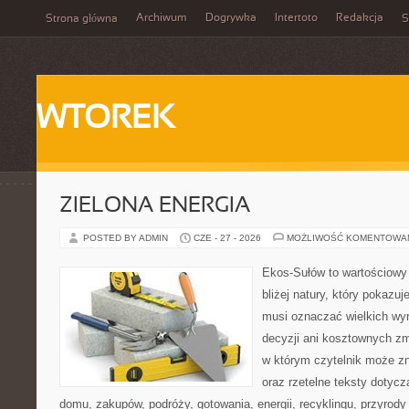
Archiwum
Dogrywka
Intertoto
Redakcja
Strona główna
S
WTOREK
ZIELONA ENERGIA
POSTED BY ADMIN
CZE - 27 - 2026
MOŻLIWOŚĆ KOMENTOWA
Ekos-Sułów to wartościowy 
bliżej natury, który pokazuj
musi oznaczać wielkich wy
decyzji ani kosztownych zm
w którym czytelnik może z
oraz rzetelne teksty dotyc
domu, zakupów, podróży, gotowania, energii, recyklingu, przyrod