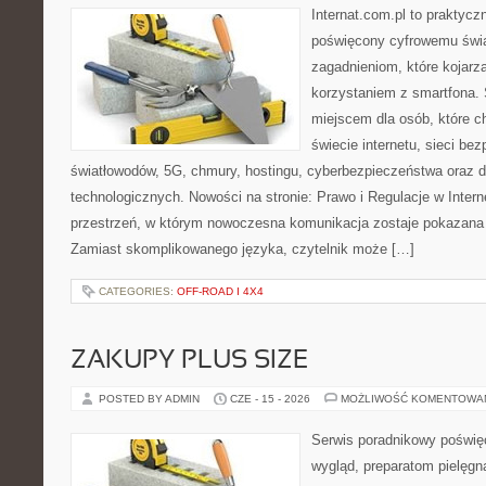
Internat.com.pl to praktyc
poświęcony cyfrowemu świ
zagadnieniom, które kojarz
korzystaniem z smartfona.
miejscem dla osób, które 
świecie internetu, sieci b
światłowodów, 5G, chmury, hostingu, cyberbezpieczeństwa oraz
technologicznych. Nowości na stronie: Prawo i Regulacje w Interne
przestrzeń, w którym nowoczesna komunikacja zostaje pokazana
Zamiast skomplikowanego języka, czytelnik może […]
CATEGORIES:
OFF-ROAD I 4X4
ZAKUPY PLUS SIZE
POSTED BY ADMIN
CZE - 15 - 2026
MOŻLIWOŚĆ KOMENTOWA
Serwis poradnikowy poświęc
wygląd, preparatom pielęgn