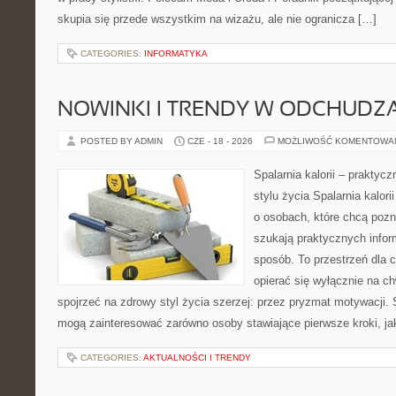
skupia się przede wszystkim na wizażu, ale nie ogranicza […]
CATEGORIES:
INFORMATYKA
NOWINKI I TRENDY W ODCHUDZ
POSTED BY ADMIN
CZE - 18 - 2026
MOŻLIWOŚĆ KOMENTOWA
Spalarnia kalorii – prakty
stylu życia Spalarnia kalor
o osobach, które chcą pozna
szukają praktycznych infor
sposób. To przestrzeń dla c
opierać się wyłącznie na c
spojrzeć na zdrowy styl życia szerzej: przez pryzmat motywacji. 
mogą zainteresować zarówno osoby stawiające pierwsze kroki, jak
CATEGORIES:
AKTUALNOŚCI I TRENDY