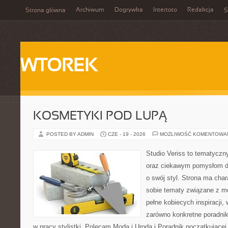
Archiwum
Dogrywka
Intertoto
Redakcja
Strona główna
S
WTOREK
KOSMETYKI POD LUPĄ
POSTED BY ADMIN
CZE - 19 - 2026
MOŻLIWOŚĆ KOMENTOWA
Studio Veriss to tematyczn
oraz ciekawym pomysłom dl
o swój styl. Strona ma chara
sobie tematy związane z mo
pełne kobiecych inspiracji
zarówno konkretne poradnik
w pracy stylistki. Polecam Moda i Uroda i Poradnik początkującej 