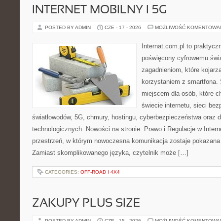
INTERNET MOBILNY I 5G
POSTED BY ADMIN
CZE - 17 - 2026
MOŻLIWOŚĆ KOMENTOWA
Internat.com.pl to praktyc
poświęcony cyfrowemu świ
zagadnieniom, które kojarz
korzystaniem z smartfona.
miejscem dla osób, które 
świecie internetu, sieci b
światłowodów, 5G, chmury, hostingu, cyberbezpieczeństwa oraz
technologicznych. Nowości na stronie: Prawo i Regulacje w Interne
przestrzeń, w którym nowoczesna komunikacja zostaje pokazana
Zamiast skomplikowanego języka, czytelnik może […]
CATEGORIES:
OFF-ROAD I 4X4
ZAKUPY PLUS SIZE
POSTED BY ADMIN
CZE - 15 - 2026
MOŻLIWOŚĆ KOMENTOWA