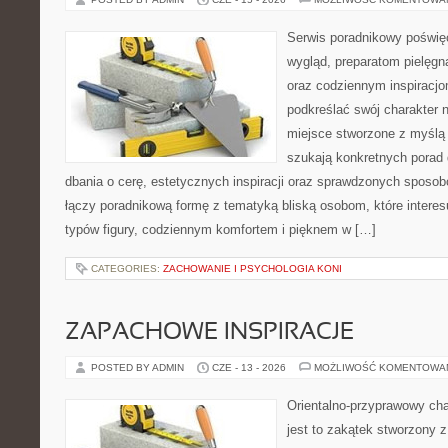
Serwis poradnikowy poświęc
wygląd, preparatom pielęgn
oraz codziennym inspiracjo
podkreślać swój charakter n
miejsce stworzone z myślą 
szukają konkretnych porad 
dbania o cerę, estetycznych inspiracji oraz sprawdzonych sposob
łączy poradnikową formę z tematyką bliską osobom, które interes
typów figury, codziennym komfortem i pięknem w […]
CATEGORIES:
ZACHOWANIE I PSYCHOLOGIA KONI
ZAPACHOWE INSPIRACJE
POSTED BY ADMIN
CZE - 13 - 2026
MOŻLIWOŚĆ KOMENTOWA
Orientalno-przyprawowy char
jest to zakątek stworzony 