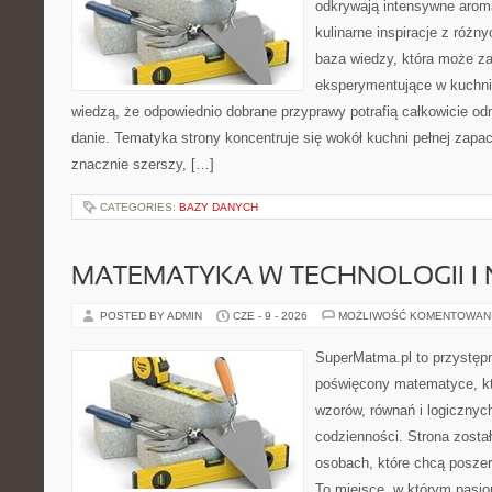
odkrywają intensywne aroma
kulinarne inspiracje z różny
baza wiedzy, która może z
eksperymentujące w kuchni,
wiedzą, że odpowiednio dobrane przyprawy potrafią całkowicie od
danie. Tematyka strony koncentruje się wokół kuchni pełnej zapach
znacznie szerszy, […]
CATEGORIES:
BAZY DANYCH
MATEMATYKA W TECHNOLOGII I
POSTED BY ADMIN
CZE - 9 - 2026
MOŻLIWOŚĆ KOMENTOWAN
SuperMatma.pl to przystępn
poświęcony matematyce, któ
wzorów, równań i logicznyc
codzienności. Strona zosta
osobach, które chcą posze
To miejsce, w którym pasjo