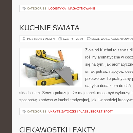
CATEGORIES:
LOGISTYKA I MAGAZYNOWANIE
KUCHNIE ŚWIATA
POSTED BY ADMIN
CZE - 6 - 2026
MOŻLIWOŚĆ KOMENTOWAN
Zioła od Kuchni to serwis d
rośliny aromatyczne w codz
się na tym, jak aromatyczn
smak potraw, napojów, des
przetworów. To praktyczny p
są tylko dodatkiem do dań,
składnikiem. Serwis pokazuje, że majeranek mogą być wykorzyst
sposobów, zarówno w kuchni tradycyjnej, jak i w bardziej kreaty
CATEGORIES:
UKRYTE ZATOCZKI I PLAŻE „SECRET SPOT”
CIEKAWOSTKI I FAKTY