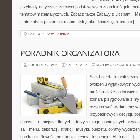
przykłady dotyczące zarówno podstawowych zagadnień, jak i ba
tematów matematycznych. Zobacz także Zabawy z Liczbami i Mat
matematyce prezentuje matematykę jako dziedzinę, która nie […]
CATEGORIES:
WET-OPINIA
PORADNIK ORGANIZATORA
POSTED BY ADMIN
CZE - 7 - 2026
MOŻLIWOŚĆ KOMENTOWAN
Sala Lacerta to praktyczny
tworzeniu wyjątkowych wyda
może znaleźć podpowiedzi 
została przygotowana z myś
przygotować wydarzenie w 
przypadkowych decyzji, poś
chaosu. To miejsce dla tych, którzy szukają inspirujących przy
sali, menu, dekoracji, atrakcji, muzyki, budżetu, oprawy wydarze
spotkania. Nowości na stronie Trendy i Inspiracje i Historie […]