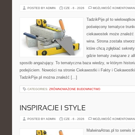
POSTED BY ADMIN
CZE - 6 - 2026
MOŻLIWOŚĆ KOMENTOWAN
TadzikPije.pl to wielowątk
poświęcony tematyce trunk
ciekawostek może znaleźć 
wina. Strona została stwor
które chcą zgłębiać sekrety
gdzie tematy związane z a
sposób angażujący. To tematyczna baza wiedzy, w którym histori
podejściem. Nowości na stronie Ciekawostki i Fakty i Ciekawostki 
TadzikPije.pl można znaleźć […]
CATEGORIES:
ZRÓWNOWAŻONE BUDOWNICTWO
INSPIRACJE I STYLE
POSTED BY ADMIN
CZE - 6 - 2026
MOŻLIWOŚĆ KOMENTOWAN
MalwinaAtras.pl to serwis 