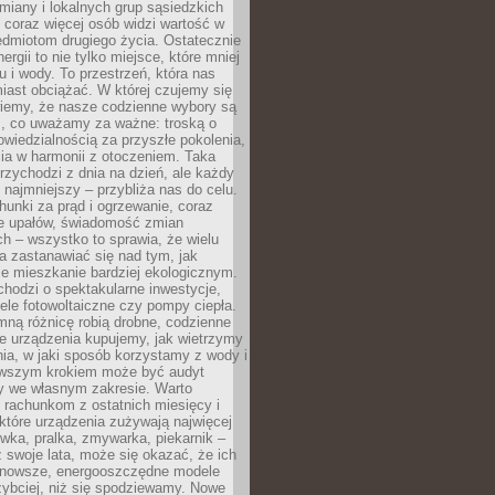
iany i lokalnych grup sąsiedzkich
 coraz więcej osób widzi wartość w
edmiotom drugiego życia. Ostatecznie
ergii to nie tylko miejsce, które mniej
 i wody. To przestrzeń, która nas
iast obciążać. W której czujemy się
wiemy, że nasze codzienne wybory są
m, co uważamy za ważne: troską o
owiedzialnością za przyszłe pokolenia,
ia w harmonii z otoczeniem. Taka
rzychodzi z dnia na dzień, ale każdy
 najmniejszy – przybliża nas do celu.
unki za prąd i ogrzewanie, coraz
le upałów, świadomość zmian
h – wszystko to sprawia, że wielu
a zastanawiać się nad tym, jak
e mieszkanie bardziej ekologicznym.
hodzi o spektakularne inwestycje,
nele fotowoltaiczne czy pompy ciepła.
ną różnicę robią drobne, codzienne
ie urządzenia kupujemy, jak wietrzymy
ia, w jaki sposób korzystamy z wody i
erwszym krokiem może być audyt
y we własnym zakresie. Warto
ę rachunkom z ostatnich miesięcy i
które urządzenia zużywają najwięcej
ówka, pralka, zmywarka, piekarnik –
uż swoje lata, może się okazać, że ich
nowsze, energooszczędne modele
zybciej, niż się spodziewamy. Nowe