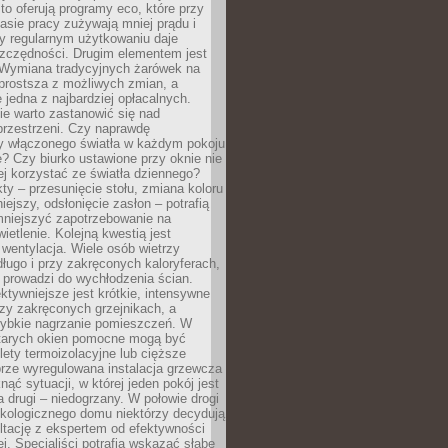
to oferują programy eco, które przy
sie pracy zużywają mniej prądu i
y regularnym użytkowaniu daje
zczędności. Drugim elementem jest
. Wymiana tradycyjnych żarówek na
prostsza z możliwych zmian, a
 jedna z najbardziej opłacalnych.
e warto zastanowić się nad
przestrzeni. Czy naprawdę
y włączonego światła w każdym pokoju
? Czy biurko ustawione przy oknie nie
ej korzystać ze światła dziennego?
ty – przesunięcie stołu, zmiana koloru
iejszy, odsłonięcie zasłon – potrafią
niejszyć zapotrzebowanie na
ietlenie. Kolejną kwestią jest
 wentylacja. Wiele osób wietrzy
ługo i przy zakręconych kaloryferach,
 prowadzi do wychłodzenia ścian.
ktywniejsze jest krótkie, intensywne
rzy zakręconych grzejnikach, a
zybkie nagrzanie pomieszczeń. W
tarych okien pomocne mogą być
olety termoizolacyjne lub cięższe
rze wyregulowana instalacja grzewcza
nąć sytuacji, w której jeden pokój jest
a drugi – niedogrzany. W połowie drogi
ekologicznego domu niektórzy decydują
ltację z ekspertem od efektywności
j. Specjaliści potrafią wskazać słabe