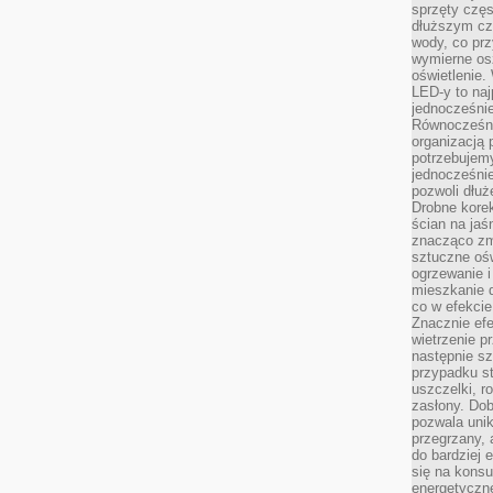
sprzęty częs
dłuższym cza
wody, co prz
wymierne os
oświetlenie
LED-y to naj
jednocześnie
Równocześni
organizacją 
potrzebujem
jednocześnie
pozwoli dłuż
Drobne korek
ścian na jaśn
znacząco zm
sztuczne ośw
ogrzewanie i
mieszkanie d
co w efekcie
Znacznie efe
wietrzenie p
następnie s
przypadku s
uszczelki, r
zasłony. Dob
pozwala unik
przegrzany, 
do bardziej 
się na konsu
energetyczne