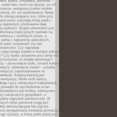
ówka, pralka, zmywarka, piekarnik –
uż swoje lata, może się okazać, że ich
nowsze, energooszczędne modele
zybciej, niż się spodziewamy. Nowe
to oferują programy eco, które przy
sie pracy zużywają mniej prądu i
y regularnym użytkowaniu daje
zczędności. Drugim elementem jest
. Wymiana tradycyjnych żarówek na
prostsza z możliwych zmian, a
 jedna z najbardziej opłacalnych.
e warto zastanowić się nad
przestrzeni. Czy naprawdę
y włączonego światła w każdym pokoju
? Czy biurko ustawione przy oknie nie
ej korzystać ze światła dziennego?
ty – przesunięcie stołu, zmiana koloru
iejszy, odsłonięcie zasłon – potrafią
niejszyć zapotrzebowanie na
ietlenie. Kolejną kwestią jest
 wentylacja. Wiele osób wietrzy
ługo i przy zakręconych kaloryferach,
 prowadzi do wychłodzenia ścian.
ktywniejsze jest krótkie, intensywne
rzy zakręconych grzejnikach, a
zybkie nagrzanie pomieszczeń. W
tarych okien pomocne mogą być
olety termoizolacyjne lub cięższe
rze wyregulowana instalacja grzewcza
nąć sytuacji, w której jeden pokój jest