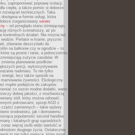
ku, zaproponować poprawę izolacji,
dła ciepła, a także pomóc w doborze
h rozwiązań technicznych. Taka
 dostępna w formie usługi, która
dobrze zorganizowany
serwis
zny
– od przeglądu stanu istniejącego,
cję różnych scenariuszy, aż po
e konkretnych działań. Nie można też
wodzie. Perlator w kranie, prysznic
eli, zbieranie deszczówki do
oślin na balkonie czy w ogrodzie – to
 które są proste i tanie, a jednocześnie
 zmniejszają zużycie zasobów. W
 zmienia planowanie posiłków:
ększych porcji, wykorzystywanie
rażanie nadmiaru. To nie tylko
energii, lecz także sposób na
e marnowania żywności. Ekologiczny
ież mądre podejście do zakupów.
ieniać co sezon modne dodatki, warto
rzeczy dobrej jakości, z możliwością
wniany stół, który można odnowić,
ennymi pokrowcami, sprzęt AGD z
 części zamiennych – takie wybory
arówno środowisku, jak i domowemu
Rosnąca popularność second handów,
iany i lokalnych grup sąsiedzkich
 coraz więcej osób widzi wartość w
edmiotom drugiego życia. Ostatecznie
ergii to nie tylko miejsce, które mniej