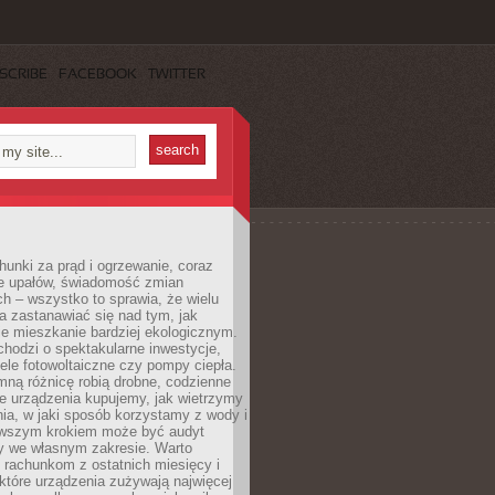
SCRIBE
FACEBOOK
TWITTER
unki za prąd i ogrzewanie, coraz
le upałów, świadomość zmian
h – wszystko to sprawia, że wielu
a zastanawiać się nad tym, jak
e mieszkanie bardziej ekologicznym.
hodzi o spektakularne inwestycje,
nele fotowoltaiczne czy pompy ciepła.
ną różnicę robią drobne, codzienne
ie urządzenia kupujemy, jak wietrzymy
ia, w jaki sposób korzystamy z wody i
erwszym krokiem może być audyt
y we własnym zakresie. Warto
ę rachunkom z ostatnich miesięcy i
które urządzenia zużywają najwięcej