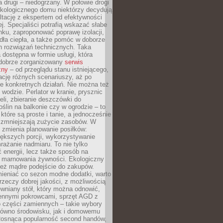
a drugi – niedogrzany. W połowie drogi
ekologicznego domu niektórzy decydują
ltację z ekspertem od efektywności
j. Specjaliści potrafią wskazać słabe
ku, zaproponować poprawę izolacji,
dła ciepła, a także pomóc w doborze
h rozwiązań technicznych. Taka
 dostępna w formie usługi, która
dobrze zorganizowany
serwis
zny
– od przeglądu stanu istniejącego,
cję różnych scenariuszy, aż po
e konkretnych działań. Nie można też
wodzie. Perlator w kranie, prysznic
eli, zbieranie deszczówki do
oślin na balkonie czy w ogrodzie – to
 które są proste i tanie, a jednocześnie
 zmniejszają zużycie zasobów. W
 zmienia planowanie posiłków:
ększych porcji, wykorzystywanie
rażanie nadmiaru. To nie tylko
energii, lecz także sposób na
e marnowania żywności. Ekologiczny
ież mądre podejście do zakupów.
ieniać co sezon modne dodatki, warto
rzeczy dobrej jakości, z możliwością
wniany stół, który można odnowić,
ennymi pokrowcami, sprzęt AGD z
 części zamiennych – takie wybory
arówno środowisku, jak i domowemu
Rosnąca popularność second handów,