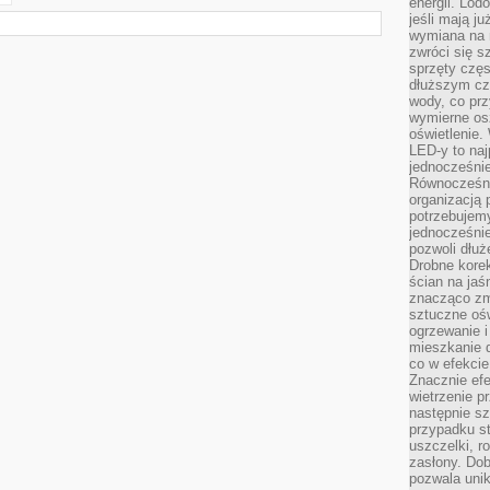
energii. Lod
jeśli mają j
wymiana na 
zwróci się s
sprzęty częs
dłuższym cza
wody, co prz
wymierne os
oświetlenie
LED-y to naj
jednocześnie
Równocześni
organizacją 
potrzebujem
jednocześnie
pozwoli dłuż
Drobne korek
ścian na jaśn
znacząco zm
sztuczne ośw
ogrzewanie i
mieszkanie d
co w efekcie
Znacznie efe
wietrzenie p
następnie s
przypadku s
uszczelki, r
zasłony. Dob
pozwala unik