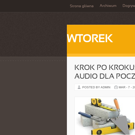
Archiwum
Dogry
Strona główna
WTOREK
KROK PO KROKU:
AUDIO DLA POC
POSTED BY ADMIN
MAR - 7 - 