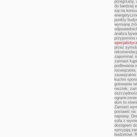
przegrzany, 
do bardziej 
się na konsu
energetyczne
punkty budyn
wymianę źró
odpowiednic
analiza bywa
przypomina 
specjalistyc
przez symula
rekomendacj
zapominać o 
zamiast kąpi
podlewania r
rozwiązania,
zauważalnie
kuchni sporo
gotowanie wi
resztek, zam
oszczędność 
ograniczeni
dom to równ
Zamiast wym
postawić na 
naprawy. Dre
sofa z wymi
dostępem do
sprzyjają z
budżetowi. 