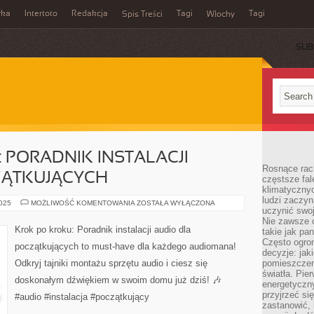
wka
Intertoto
Redakcja
Tagi
Tagi
Spis Treści
Włochy
SUB
 PORADNIK INSTALACJI
Rosnące rach
ZĄTKUJĄCYCH
częstsze fa
klimatycznyc
ludzi zaczyn
KROK
2025
MOŻLIWOŚĆ KOMENTOWANIA
ZOSTAŁA WYŁĄCZONA
uczynić swoj
PO
KROKU:
Nie zawsze c
PORADNIK
Krok po kroku: Poradnik instalacji audio dla
takie jak pa
INSTALACJI
AUDIO
Często ogrom
początkujących to must-have dla każdego audiomana!
DLA
decyzje: jak
POCZĄTKUJĄCYCH
Odkryj tajniki montażu sprzętu audio i ciesz się
pomieszczen
światła. Pi
doskonałym dźwiękiem w swoim domu już dziś! 🎶
energetyczn
przyjrzeć si
#audio #instalacja #początkujący
zastanowić, 