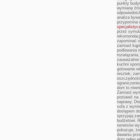
punkty budyn
wymianę źró
odpowiednic
analiza bywa
przypomina 
specjalistyc
przez symula
rekomendacj
zapominać o 
zamiast kąpi
podlewania r
rozwiązania,
zauważalnie
kuchni sporo
gotowanie wi
resztek, zam
oszczędność 
ograniczeni
dom to równ
Zamiast wym
postawić na 
naprawy. Dre
sofa z wymi
dostępem do
sprzyjają z
budżetowi. 
serwisów wym
pokazuje, że
dawaniu prz
dom pełen en