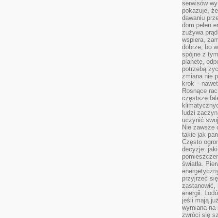
serwisów wym
pokazuje, że
dawaniu prz
dom pełen en
zużywa prądu
wspiera, zam
dobrze, bo 
spójne z ty
planetę, odp
potrzebą życ
zmiana nie p
krok – nawet
Rosnące rach
częstsze fa
klimatycznyc
ludzi zaczyn
uczynić swoj
Nie zawsze c
takie jak pa
Często ogrom
decyzje: jak
pomieszczen
światła. Pi
energetyczn
przyjrzeć si
zastanowić, 
energii. Lod
jeśli mają j
wymiana na 
zwróci się s