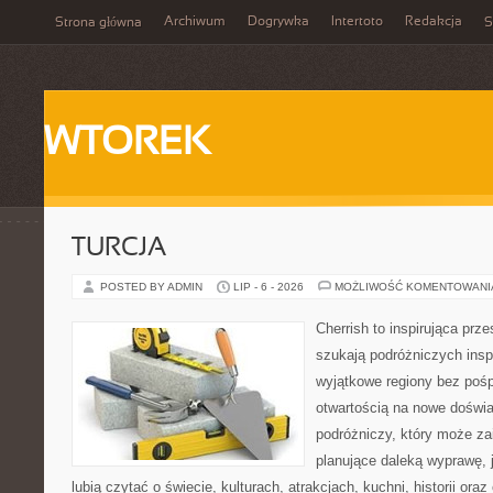
Archiwum
Dogrywka
Intertoto
Redakcja
Strona główna
S
WTOREK
TURCJA
POSTED BY ADMIN
LIP - 6 - 2026
MOŻLIWOŚĆ KOMENTOWAN
Cherrish to inspirująca prze
szukają podróżniczych insp
wyjątkowe regiony bez pośp
otwartością na nowe doświa
podróżniczy, który może z
planujące daleką wyprawę, j
lubią czytać o świecie, kulturach, atrakcjach, kuchni, historii ora