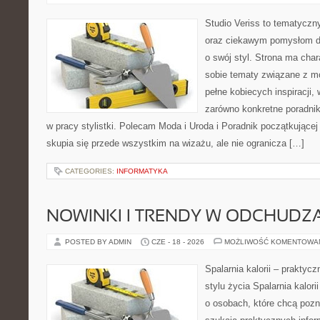
Studio Veriss to tematyczn
oraz ciekawym pomysłom dl
o swój styl. Strona ma chara
sobie tematy związane z mo
pełne kobiecych inspiracji
zarówno konkretne poradnik
w pracy stylistki. Polecam Moda i Uroda i Poradnik początkującej 
skupia się przede wszystkim na wizażu, ale nie ogranicza […]
CATEGORIES:
INFORMATYKA
NOWINKI I TRENDY W ODCHUDZ
POSTED BY ADMIN
CZE - 18 - 2026
MOŻLIWOŚĆ KOMENTOWA
Spalarnia kalorii – prakty
stylu życia Spalarnia kalor
o osobach, które chcą pozna