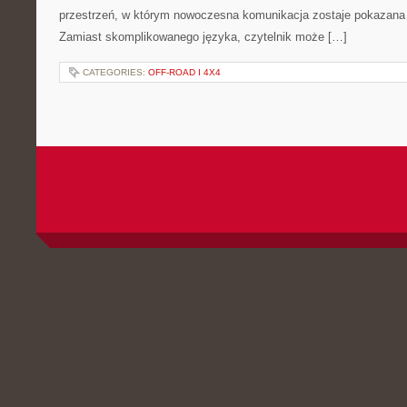
przestrzeń, w którym nowoczesna komunikacja zostaje pokazana
Zamiast skomplikowanego języka, czytelnik może […]
CATEGORIES:
OFF-ROAD I 4X4