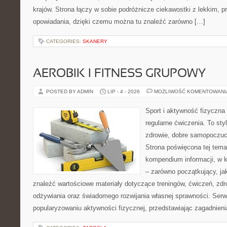
krajów. Strona łączy w sobie podróżnicze ciekawostki z lekkim,
opowiadania, dzięki czemu można tu znaleźć zarówno […]
CATEGORIES:
SKANERY
AEROBIK I FITNESS GRUPOWY
POSTED BY ADMIN
LIP - 4 - 2026
MOŻLIWOŚĆ KOMENTOWAN
Sport i aktywność fizyczna 
regularne ćwiczenia. To sty
zdrowie, dobre samopoczuci
Strona poświęcona tej tem
kompendium informacji, w k
– zarówno początkujący, j
znaleźć wartościowe materiały dotyczące treningów, ćwiczeń, zdr
odżywiania oraz świadomego rozwijania własnej sprawności. Serwi
popularyzowaniu aktywności fizycznej, przedstawiając zagadnien