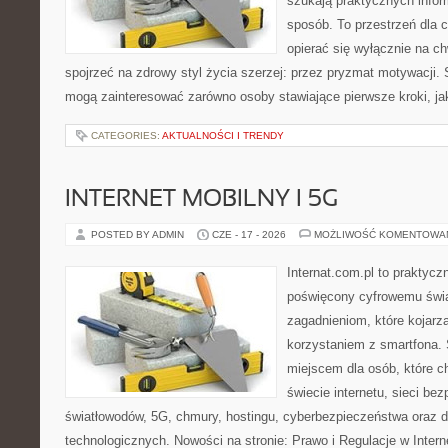
szukają praktycznych infor
sposób. To przestrzeń dla c
opierać się wyłącznie na c
spojrzeć na zdrowy styl życia szerzej: przez pryzmat motywacji. 
mogą zainteresować zarówno osoby stawiające pierwsze kroki, jak
CATEGORIES:
AKTUALNOŚCI I TRENDY
INTERNET MOBILNY I 5G
POSTED BY ADMIN
CZE - 17 - 2026
MOŻLIWOŚĆ KOMENTOWA
Internat.com.pl to praktyc
poświęcony cyfrowemu świ
zagadnieniom, które kojarz
korzystaniem z smartfona.
miejscem dla osób, które 
świecie internetu, sieci b
światłowodów, 5G, chmury, hostingu, cyberbezpieczeństwa oraz
technologicznych. Nowości na stronie: Prawo i Regulacje w Interne