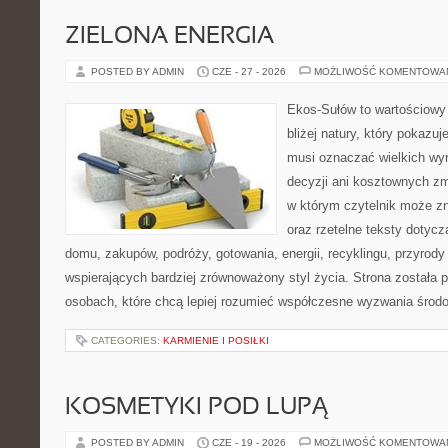
ZIELONA ENERGIA
POSTED BY ADMIN
CZE - 27 - 2026
MOŻLIWOŚĆ KOMENTOWA
Ekos-Sułów to wartościowy 
bliżej natury, który pokazuj
musi oznaczać wielkich wy
decyzji ani kosztownych zm
w którym czytelnik może z
oraz rzetelne teksty dotyc
domu, zakupów, podróży, gotowania, energii, recyklingu, przyrod
wspierających bardziej zrównoważony styl życia. Strona została
osobach, które chcą lepiej rozumieć współczesne wyzwania środ
CATEGORIES:
KARMIENIE I POSIŁKI
KOSMETYKI POD LUPĄ
POSTED BY ADMIN
CZE - 19 - 2026
MOŻLIWOŚĆ KOMENTOWA