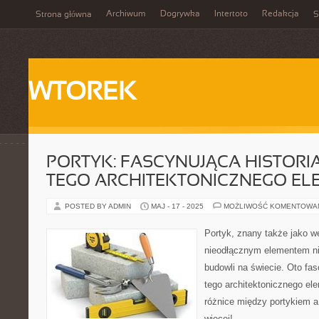
Archiwum
Dogrywka
Intertoto
Redakcja
Strona główna
S
WTOREK
PORTYK: FASCYNUJĄCA HISTORIA
TEGO ARCHITEKTONICZNEGO EL
POSTED BY ADMIN
MAJ - 17 - 2025
MOŻLIWOŚĆ KOMENTOWA
Portyk, znany także jako we
nieodłącznym elementem ni
budowli na świecie. Oto fas
tego architektonicznego ele
różnice między portykiem 
więcej!