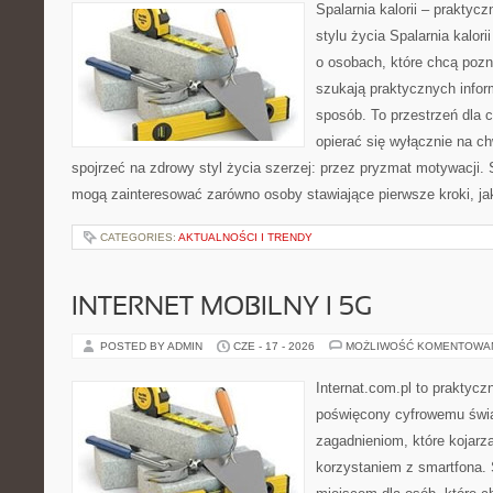
Spalarnia kalorii – prakty
stylu życia Spalarnia kalor
o osobach, które chcą pozna
szukają praktycznych infor
sposób. To przestrzeń dla c
opierać się wyłącznie na c
spojrzeć na zdrowy styl życia szerzej: przez pryzmat motywacji. 
mogą zainteresować zarówno osoby stawiające pierwsze kroki, jak
CATEGORIES:
AKTUALNOŚCI I TRENDY
INTERNET MOBILNY I 5G
POSTED BY ADMIN
CZE - 17 - 2026
MOŻLIWOŚĆ KOMENTOWA
Internat.com.pl to praktyc
poświęcony cyfrowemu świ
zagadnieniom, które kojarz
korzystaniem z smartfona.