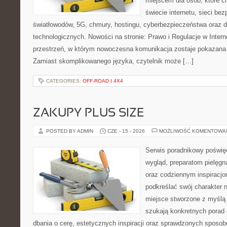
miejscem dla osób, które 
świecie internetu, sieci b
światłowodów, 5G, chmury, hostingu, cyberbezpieczeństwa oraz
technologicznych. Nowości na stronie: Prawo i Regulacje w Interne
przestrzeń, w którym nowoczesna komunikacja zostaje pokazana
Zamiast skomplikowanego języka, czytelnik może […]
CATEGORIES:
OFF-ROAD I 4X4
ZAKUPY PLUS SIZE
POSTED BY ADMIN
CZE - 15 - 2026
MOŻLIWOŚĆ KOMENTOWA
Serwis poradnikowy poświęc
wygląd, preparatom pielęgn
oraz codziennym inspiracjo
podkreślać swój charakter n
miejsce stworzone z myślą 
szukają konkretnych porad 
dbania o cerę, estetycznych inspiracji oraz sprawdzonych sposob