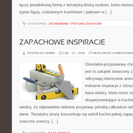
łączy poradnikową formę z tematyką bliską osobom, które interes
typów figury, codziennym komfortem i pięknem w […]
CATEGORIES:
ZACHOWANIE I PSYCHOLOGIA KONI
ZAPACHOWE INSPIRACJE
POSTED BY ADMIN
CZE - 13 - 2026
MOŻLIWOŚĆ KOMENTOWA
Orientalno-przyprawowy char
jest to zakątek stworzony 
odkrywają intensywne aroma
kulinarne inspiracje z różny
baza wiedzy, która może z
eksperymentujące w kuchni,
wiedzą, że odpowiednio dobrane przyprawy potrafią całkowicie od
danie. Tematyka strony koncentruje się wokół kuchni pełnej zapach
znacznie szerszy, […]
CATEGORIES:
BAZY DANYCH