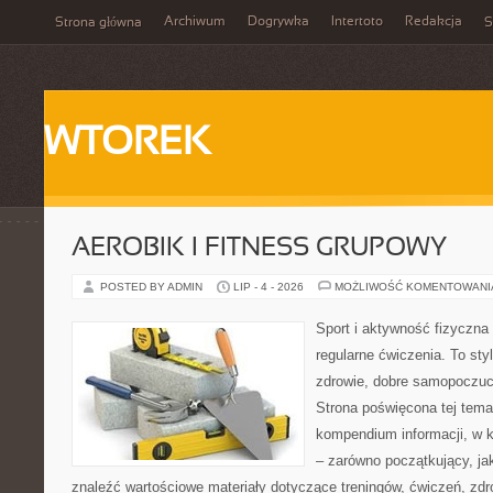
Archiwum
Dogrywka
Intertoto
Redakcja
Strona główna
S
WTOREK
AEROBIK I FITNESS GRUPOWY
POSTED BY ADMIN
LIP - 4 - 2026
MOŻLIWOŚĆ KOMENTOWAN
Sport i aktywność fizyczna 
regularne ćwiczenia. To sty
zdrowie, dobre samopoczuci
Strona poświęcona tej tem
kompendium informacji, w k
– zarówno początkujący, j
znaleźć wartościowe materiały dotyczące treningów, ćwiczeń, zdr