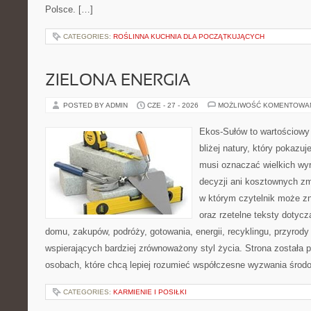
Polsce. […]
CATEGORIES:
ROŚLINNA KUCHNIA DLA POCZĄTKUJĄCYCH
ZIELONA ENERGIA
POSTED BY ADMIN
CZE - 27 - 2026
MOŻLIWOŚĆ KOMENTOWA
Ekos-Sułów to wartościowy 
bliżej natury, który pokazuj
musi oznaczać wielkich wy
decyzji ani kosztownych zm
w którym czytelnik może z
oraz rzetelne teksty dotyc
domu, zakupów, podróży, gotowania, energii, recyklingu, przyrod
wspierających bardziej zrównoważony styl życia. Strona została
osobach, które chcą lepiej rozumieć współczesne wyzwania środ
CATEGORIES:
KARMIENIE I POSIŁKI