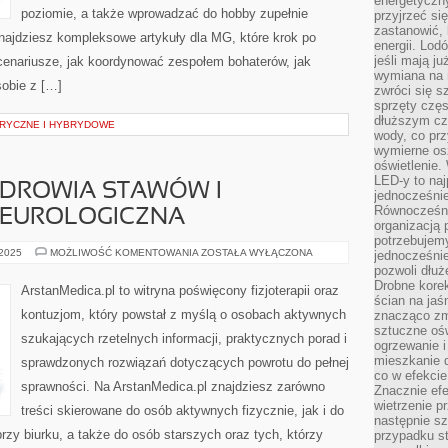
energetyczn
poziomie, a także wprowadzać do hobby zupełnie
przyjrzeć si
zastanowić, 
najdziesz kompleksowe artykuły dla MG, które krok po
energii. Lod
jeśli mają j
scenariusze, jak koordynować zespołem bohaterów, jak
wymiana na 
sobie z […]
zwróci się s
sprzęty częs
dłuższym cza
RYCZNE I HYBRYDOWE
wody, co prz
wymierne os
oświetlenie
LED-y to naj
ZDROWIA STAWÓW I
jednocześnie
Równocześni
NEUROLOGICZNA
organizacją 
potrzebujem
PROFILAKTYKA
 2025
MOŻLIWOŚĆ KOMENTOWANIA
ZOSTAŁA WYŁĄCZONA
jednocześnie
ZDROWIA
pozwoli dłuż
STAWÓW
Drobne korek
I
ArstanMedica.pl to witryna poświęcony fizjoterapii oraz
REHABILITACJA
ścian na jaśn
NEUROLOGICZNA
kontuzjom, który powstał z myślą o osobach aktywnych
znacząco zm
sztuczne ośw
szukających rzetelnych informacji, praktycznych porad i
ogrzewanie i
mieszkanie d
sprawdzonych rozwiązań dotyczących powrotu do pełnej
co w efekcie
sprawności. Na ArstanMedica.pl znajdziesz zarówno
Znacznie efe
wietrzenie p
treści skierowane do osób aktywnych fizycznie, jak i do
następnie s
zy biurku, a także do osób starszych oraz tych, którzy
przypadku s