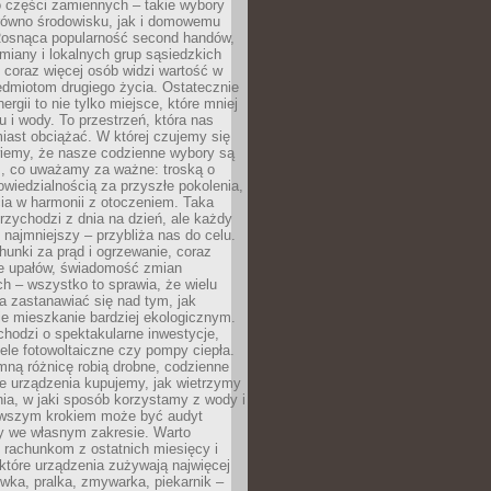
 części zamiennych – takie wybory
arówno środowisku, jak i domowemu
Rosnąca popularność second handów,
iany i lokalnych grup sąsiedzkich
 coraz więcej osób widzi wartość w
edmiotom drugiego życia. Ostatecznie
ergii to nie tylko miejsce, które mniej
 i wody. To przestrzeń, która nas
iast obciążać. W której czujemy się
wiemy, że nasze codzienne wybory są
m, co uważamy za ważne: troską o
owiedzialnością za przyszłe pokolenia,
ia w harmonii z otoczeniem. Taka
rzychodzi z dnia na dzień, ale każdy
 najmniejszy – przybliża nas do celu.
unki za prąd i ogrzewanie, coraz
le upałów, świadomość zmian
h – wszystko to sprawia, że wielu
a zastanawiać się nad tym, jak
e mieszkanie bardziej ekologicznym.
hodzi o spektakularne inwestycje,
nele fotowoltaiczne czy pompy ciepła.
ną różnicę robią drobne, codzienne
ie urządzenia kupujemy, jak wietrzymy
ia, w jaki sposób korzystamy z wody i
erwszym krokiem może być audyt
y we własnym zakresie. Warto
ę rachunkom z ostatnich miesięcy i
które urządzenia zużywają najwięcej
ówka, pralka, zmywarka, piekarnik –