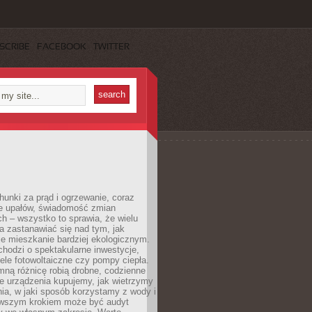
SCRIBE
FACEBOOK
TWITTER
unki za prąd i ogrzewanie, coraz
le upałów, świadomość zmian
h – wszystko to sprawia, że wielu
a zastanawiać się nad tym, jak
e mieszkanie bardziej ekologicznym.
hodzi o spektakularne inwestycje,
nele fotowoltaiczne czy pompy ciepła.
ną różnicę robią drobne, codzienne
ie urządzenia kupujemy, jak wietrzymy
ia, w jaki sposób korzystamy z wody i
erwszym krokiem może być audyt