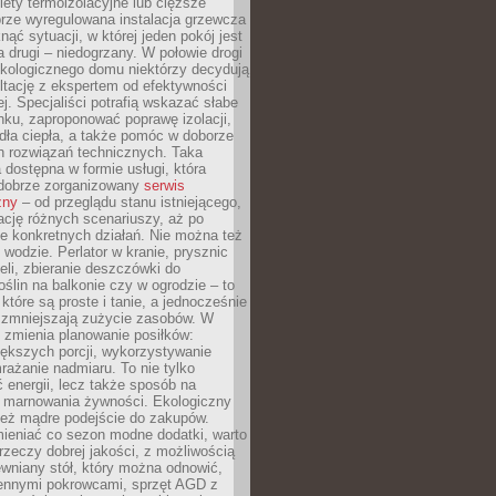
olety termoizolacyjne lub cięższe
rze wyregulowana instalacja grzewcza
nąć sytuacji, w której jeden pokój jest
a drugi – niedogrzany. W połowie drogi
ekologicznego domu niektórzy decydują
ltację z ekspertem od efektywności
j. Specjaliści potrafią wskazać słabe
ku, zaproponować poprawę izolacji,
dła ciepła, a także pomóc w doborze
h rozwiązań technicznych. Taka
 dostępna w formie usługi, która
dobrze zorganizowany
serwis
zny
– od przeglądu stanu istniejącego,
cję różnych scenariuszy, aż po
e konkretnych działań. Nie można też
wodzie. Perlator w kranie, prysznic
eli, zbieranie deszczówki do
oślin na balkonie czy w ogrodzie – to
 które są proste i tanie, a jednocześnie
 zmniejszają zużycie zasobów. W
 zmienia planowanie posiłków:
ększych porcji, wykorzystywanie
rażanie nadmiaru. To nie tylko
energii, lecz także sposób na
e marnowania żywności. Ekologiczny
ież mądre podejście do zakupów.
ieniać co sezon modne dodatki, warto
rzeczy dobrej jakości, z możliwością
wniany stół, który można odnowić,
ennymi pokrowcami, sprzęt AGD z