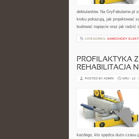
debiutantów. Na GryFabularne.pl z
kroku pokazują, jak projektować 
budować napięcie oraz jak radzić 
CATEGORIES:
SAMOCHODY ELEKT
PROFILAKTYKA 
REHABILITACJA 
POSTED BY ADMIN
GRU - 12 -
każdego, kto spędza dużo czasu pr