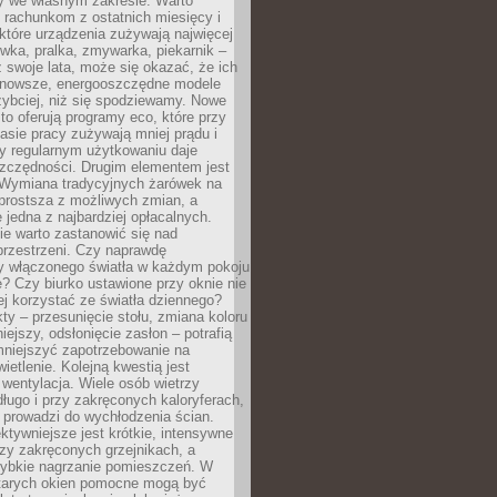
y we własnym zakresie. Warto
ę rachunkom z ostatnich miesięcy i
które urządzenia zużywają najwięcej
ówka, pralka, zmywarka, piekarnik –
uż swoje lata, może się okazać, że ich
nowsze, energooszczędne modele
zybciej, niż się spodziewamy. Nowe
to oferują programy eco, które przy
sie pracy zużywają mniej prądu i
y regularnym użytkowaniu daje
zczędności. Drugim elementem jest
. Wymiana tradycyjnych żarówek na
prostsza z możliwych zmian, a
 jedna z najbardziej opłacalnych.
e warto zastanowić się nad
przestrzeni. Czy naprawdę
y włączonego światła w każdym pokoju
? Czy biurko ustawione przy oknie nie
ej korzystać ze światła dziennego?
ty – przesunięcie stołu, zmiana koloru
iejszy, odsłonięcie zasłon – potrafią
niejszyć zapotrzebowanie na
ietlenie. Kolejną kwestią jest
 wentylacja. Wiele osób wietrzy
ługo i przy zakręconych kaloryferach,
 prowadzi do wychłodzenia ścian.
ktywniejsze jest krótkie, intensywne
rzy zakręconych grzejnikach, a
zybkie nagrzanie pomieszczeń. W
tarych okien pomocne mogą być