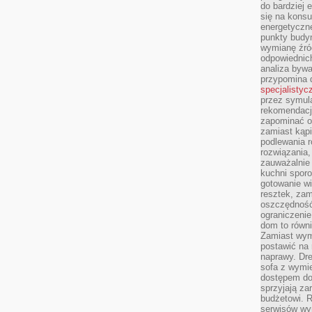
do bardziej 
się na konsu
energetyczne
punkty budyn
wymianę źró
odpowiednic
analiza bywa
przypomina 
specjalistyc
przez symula
rekomendacj
zapominać o 
zamiast kąpi
podlewania r
rozwiązania,
zauważalnie
kuchni sporo
gotowanie wi
resztek, zam
oszczędność 
ograniczeni
dom to równ
Zamiast wym
postawić na 
naprawy. Dre
sofa z wymi
dostępem do
sprzyjają z
budżetowi. 
serwisów wym