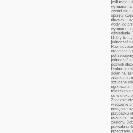
jeśli mają j
wymiana na 
zwróci się s
sprzęty częs
dłuższym cza
wody, co prz
wymierne os
oświetlenie
LED-y to naj
jednocześnie
Równocześni
organizacją 
potrzebujem
jednocześnie
pozwoli dłuż
Drobne korek
ścian na jaśn
znacząco zm
sztuczne ośw
ogrzewanie i
mieszkanie d
co w efekcie
Znacznie efe
wietrzenie p
następnie s
przypadku s
uszczelki, r
zasłony. Dob
pozwala unik
przegrzany, 