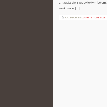
zmagają się z przewlekłym bólem. 
naukowe w […]
CATEGORIES:
ZAKUPY PLUS SIZE