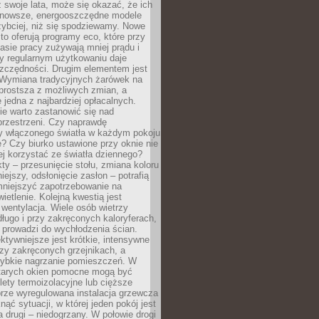
uż swoje lata, może się okazać, że ich
nowsze, energooszczędne modele
zybciej, niż się spodziewamy. Nowe
to oferują programy eco, które przy
sie pracy zużywają mniej prądu i
y regularnym użytkowaniu daje
zczędności. Drugim elementem jest
. Wymiana tradycyjnych żarówek na
prostsza z możliwych zmian, a
 jedna z najbardziej opłacalnych.
e warto zastanowić się nad
przestrzeni. Czy naprawdę
y włączonego światła w każdym pokoju
? Czy biurko ustawione przy oknie nie
ej korzystać ze światła dziennego?
ty – przesunięcie stołu, zmiana koloru
iejszy, odsłonięcie zasłon – potrafią
niejszyć zapotrzebowanie na
ietlenie. Kolejną kwestią jest
 wentylacja. Wiele osób wietrzy
ługo i przy zakręconych kaloryferach,
 prowadzi do wychłodzenia ścian.
ktywniejsze jest krótkie, intensywne
rzy zakręconych grzejnikach, a
zybkie nagrzanie pomieszczeń. W
tarych okien pomocne mogą być
olety termoizolacyjne lub cięższe
rze wyregulowana instalacja grzewcza
nąć sytuacji, w której jeden pokój jest
a drugi – niedogrzany. W połowie drogi