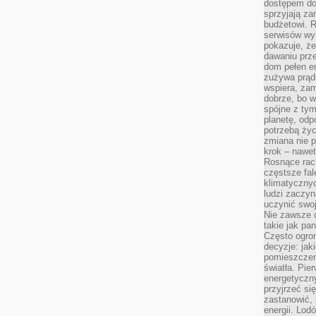
dostępem do
sprzyjają z
budżetowi. 
serwisów wym
pokazuje, że
dawaniu prz
dom pełen en
zużywa prądu
wspiera, zam
dobrze, bo 
spójne z ty
planetę, odp
potrzebą życ
zmiana nie p
krok – nawet
Rosnące rach
częstsze fa
klimatycznyc
ludzi zaczyn
uczynić swoj
Nie zawsze c
takie jak pa
Często ogrom
decyzje: jak
pomieszczen
światła. Pi
energetyczn
przyjrzeć si
zastanowić, 
energii. Lod