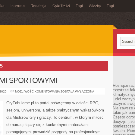
wka
Intertoto
Redakcja
Tagi
Tagi
Spis Treści
Włochy
SUB
25
AMI SPORTOWYMI
Rosnące rach
częstsze fa
GRY
 2025
MOŻLIWOŚĆ KOMENTOWANIA
ZOSTAŁA WYŁĄCZONA
klimatycznyc
Z
ELEMENTAMI
ludzi zaczyn
SPORTOWYMI
GryFabularne.pl to portal poświęcony w całości RPG,
uczynić swoj
Nie zawsze c
sesjom, uniwersom, a także praktycznym wskazówkom
takie jak pa
Często ogrom
dla Mistrzów Gry i graczy. To centrum, w którym miłość
decyzje: jak
do narracji łączy się z konkretnymi materiałami
pomieszczen
światła. Pi
pomagającymi prowadzić przygody na profesjonalnym