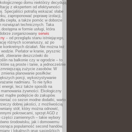
ekologicznego domu niektórzy decydują
ltację z ekspertem od efektywności
j. Specjaliści potrafią wskazać słabe
ku, zaproponować poprawę izolacji,
dła ciepła, a także pomóc w doborze
h rozwiązań technicznych. Taka
 dostępna w formie usługi, która
dobrze zorganizowany
serwis
zny
– od przeglądu stanu istniejącego,
cję różnych scenariuszy, aż po
e konkretnych działań. Nie można też
wodzie. Perlator w kranie, prysznic
eli, zbieranie deszczówki do
oślin na balkonie czy w ogrodzie – to
 które są proste i tanie, a jednocześnie
 zmniejszają zużycie zasobów. W
 zmienia planowanie posiłków:
ększych porcji, wykorzystywanie
rażanie nadmiaru. To nie tylko
energii, lecz także sposób na
e marnowania żywności. Ekologiczny
ież mądre podejście do zakupów.
ieniać co sezon modne dodatki, warto
rzeczy dobrej jakości, z możliwością
wniany stół, który można odnowić,
ennymi pokrowcami, sprzęt AGD z
 części zamiennych – takie wybory
arówno środowisku, jak i domowemu
Rosnąca popularność second handów,
iany i lokalnych grup sąsiedzkich