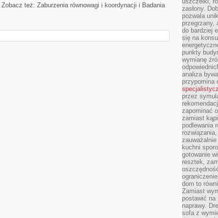
uszczelki, r
Zobacz też: Zaburzenia równowagi i koordynacji i Badania
zasłony. Dob
pozwala unik
przegrzany, 
do bardziej 
się na konsu
energetyczne
punkty budyn
wymianę źró
odpowiednic
analiza bywa
przypomina 
specjalistyc
przez symula
rekomendacj
zapominać o 
zamiast kąpi
podlewania r
rozwiązania,
zauważalnie
kuchni sporo
gotowanie wi
resztek, zam
oszczędność 
ograniczeni
dom to równ
Zamiast wym
postawić na 
naprawy. Dre
sofa z wymi