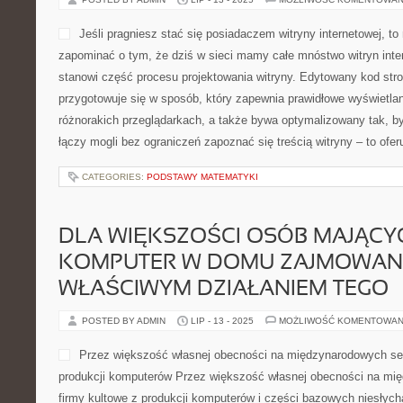
Jeśli pragniesz stać się posiadaczem witryny internetowej, t
zapominać o tym, że dziś w sieci mamy całe mnóstwo witryn int
stanowi część procesu projektowania witryny. Edytowany kod stro
przygotowuje się w sposób, który zapewnia prawidłowe wyświetlan
różnorakich przeglądarkach, a także bywa optymalizowany tak, b
łączy mogli bez ograniczeń zapoznać się treścią witryny – to oferu
CATEGORIES:
PODSTAWY MATEMATYKI
DLA WIĘKSZOŚCI OSÓB MAJĄC
KOMPUTER W DOMU ZAJMOWANI
WŁAŚCIWYM DZIAŁANIEM TEGO
POSTED BY ADMIN
LIP - 13 - 2025
MOŻLIWOŚĆ KOMENTOWAN
Przez większość własnej obecności na międzynarodowych sek
produkcji komputerów Przez większość własnej obecności na mi
firmy kultowe z produkcji komputerów i części bazowych niesłycha