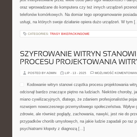
oraz wprowadzane do komputera czy też innych urządzeń przeno
telefonów komórkowych. Na domiar tego oprogramowanie posiada z
usługi, na których swoje działanie opiera dużo urządzeń. W tym [
CATEGORIES:
TRASY BIKEPACKINGOWE
SZYFROWANIE WITRYN STANOWI
PROCESU PROJEKTOWANIA WITR
POSTED BY ADMIN
LIP - 13 - 2025
MOŻLIWOŚĆ KOMENTOWAN
Kodowanie witryn stanowi cząstka procesu projektowania witr
odcisnął bardzo znaczące piętno na ludziach. Niektóre choroby, j
miano cywilizacyjnych, dlatego, że zdaniem profesjonalistów pojaw
rozwojem nowoczesnego przemysłowego społeczeństwa. Wpływ gl
zdrowie, ale również poglądy, zachowania, nawyki, jest nie do prze
przypadków chorób umysłowych, na jakie ludzie zapadali po raz p
psychiatrami kłopoty z diagnozą […]