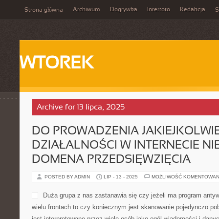
Archiwum
Dogrywka
Intertoto
Redakcja
Strona główna
S
WTOREK
Archive for 13 lipca, 2025
DO PROWADZENIA JAKIEJKOLWI
DZIAŁALNOŚCI W INTERNECIE NI
DOMENA PRZEDSIĘWZIĘCIA
POSTED BY ADMIN
LIP - 13 - 2025
MOŻLIWOŚĆ KOMENTOWAN
Duża grupa z nas zastanawia się czy jeżeli ma program antywi
wielu frontach to czy koniecznym jest skanowanie pojedynczo p
jest interpretowane przez wiele osób jako ogól wiadomości i dany