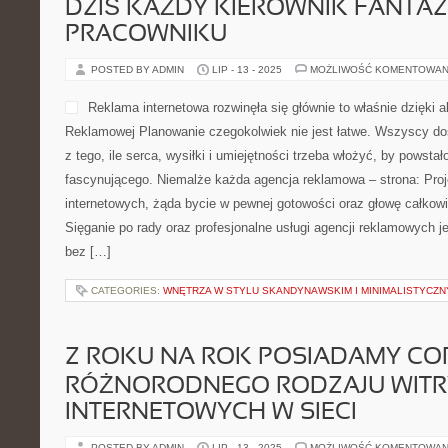
DZIŚ KAŻDY KIEROWNIK FANTAZ
PRACOWNIKU
POSTED BY ADMIN
LIP - 13 - 2025
MOŻLIWOŚĆ KOMENTOWAN
Reklama internetowa rozwinęła się głównie to właśnie dzięki 
Reklamowej Planowanie czegokolwiek nie jest łatwe. Wszyscy do
z tego, ile serca, wysiłki i umiejętności trzeba włożyć, by powsta
fascynującego. Niemalże każda agencja reklamowa – strona: Pro
internetowych, żąda bycie w pewnej gotowości oraz głowę całkow
Sięganie po rady oraz profesjonalne usługi agencji reklamowych j
bez […]
CATEGORIES:
WNĘTRZA W STYLU SKANDYNAWSKIM I MINIMALISTYCZ
Z ROKU NA ROK POSIADAMY CO
RÓŻNORODNEGO RODZAJU WIT
INTERNETOWYCH W SIECI
POSTED BY ADMIN
LIP - 13 - 2025
MOŻLIWOŚĆ KOMENTOWAN