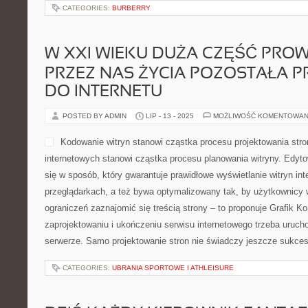
CATEGORIES:
BURBERRY
W XXI WIEKU DUŻA CZĘŚĆ PR
PRZEZ NAS ŻYCIA POZOSTAŁA P
DO INTERNETU
POSTED BY ADMIN
LIP - 13 - 2025
MOŻLIWOŚĆ KOMENTOWAN
Kodowanie witryn stanowi cząstka procesu projektowania stro
internetowych stanowi cząstka procesu planowania witryny. Edyt
się w sposób, który gwarantuje prawidłowe wyświetlanie witryn in
przeglądarkach, a też bywa optymalizowany tak, by użytkownicy 
ograniczeń zaznajomić się treścią strony – to proponuje Grafik 
zaprojektowaniu i ukończeniu serwisu internetowego trzeba uruc
serwerze. Samo projektowanie stron nie świadczy jeszcze sukces
CATEGORIES:
UBRANIA SPORTOWE I ATHLEISURE