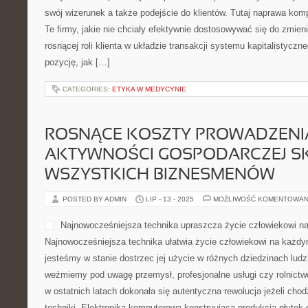
swój wizerunek a także podejście do klientów. Tutaj naprawa komp
Te firmy, jakie nie chciały efektywnie dostosowywać się do zmien
rosnącej roli klienta w układzie transakcji systemu kapitalistyczn
pozycję, jak […]
CATEGORIES:
ETYKA W MEDYCYNIE
ROSNĄCE KOSZTY PROWADZENI
AKTYWNOŚCI GOSPODARCZEJ SK
WSZYSTKICH BIZNESMENÓW
POSTED BY ADMIN
LIP - 13 - 2025
MOŻLIWOŚĆ KOMENTOWAN
Najnowocześniejsza technika upraszcza życie człowiekowi n
Najnowocześniejsza technika ułatwia życie człowiekowi na każdy
jesteśmy w stanie dostrzec jej użycie w różnych dziedzinach ludzk
weźmiemy pod uwagę przemysł, profesjonalne usługi czy rolnictw
w ostatnich latach dokonała się autentyczna rewolucja jeżeli cho
techniki. Elektronika komputerowa konstruująca produkcja płyte